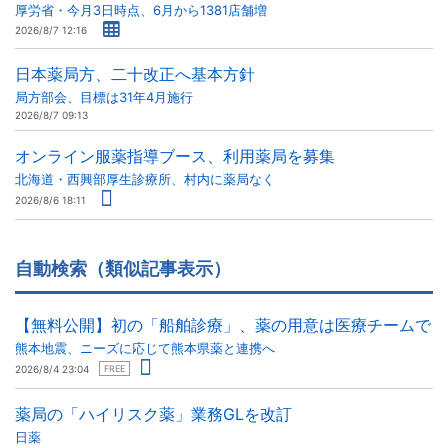
厚労省・今月3日時点、6月から1381店舗増
2026/8/7 12:16
日本薬局方、二十改正へ基本方針
局方部会、目標は31年4月施行
2026/8/7 09:13
オンライン服薬指導ブース、利用薬局を募集
北海道・西興部厚生診療所、村内に薬局なく
2026/8/6 18:11
自動検索（類似記事表示）
【無料公開】初の「船舶診療」、薬の用意は医療チームで
熊本地震、ニーズに応じて熊本県薬と連携へ
2026/8/4 23:04
FREE
薬局の「ハイリスク薬」業務GLを改訂
日薬