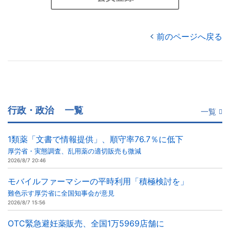
前のページへ戻る
行政・政治
一覧
一覧
1類薬「文書で情報提供」、順守率76.7％に低下
厚労省・実態調査、乱用薬の適切販売も微減
2026/8/7 20:46
モバイルファーマシーの平時利用「積極検討を」
難色示す厚労省に全国知事会が意見
2026/8/7 15:56
OTC緊急避妊薬販売、全国1万5969店舗に