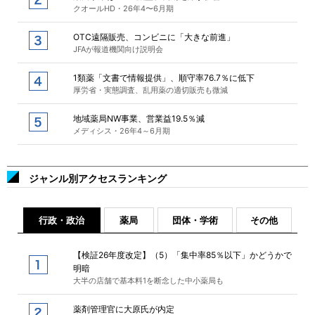
クオールHD・26年4〜6月期
OTC遠隔販売、コンビニに「大きな前進」
JFAが報道機関向け説明会
1類薬「文書で情報提供」、順守率76.7％に低下
厚労省・実態調査、乱用薬の適切販売も微減
地域薬局NW事業、営業益19.5％減
メディシス・26年4～6月期
ジャンル別アクセスランキング
行政・政治
薬局
団体・学術
その他
【検証26年度改定】（5）「集中率85％以下」かどうかで
明暗
大半の店舗で基本料1を断念した中小薬局も
薬剤管理官に大原氏が内定