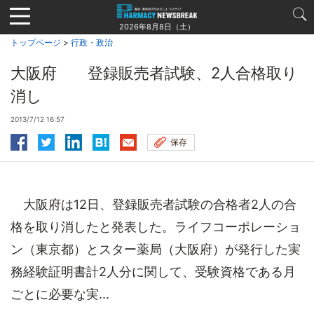
Jump
to
2026年8月8日（土）
navigation
トップページ
>
行政・政治
大阪府 登録販売者試験、2人合格取り
消し
2013/7/12 16:57
保存
大阪府は12日、登録販売者試験の合格者2人の合
格を取り消したと発表した。ライフコーポレーショ
ン（東京都）とスター薬局（大阪府）が発行した実
務経験証明書計2人分に関して、受験資格である月
ごとに必要な実...