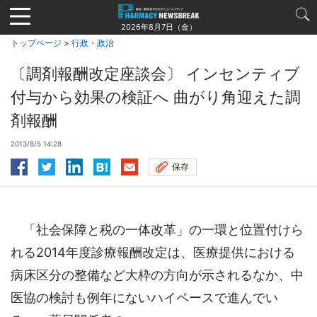
Jump
to
2026年8月7日（金）
navigation
トップページ
>
行政・政治
〔調剤報酬改定座談会〕 インセンティブ
付与から効果の検証へ 曲がり角迎えた調
剤報酬
2013/8/5 14:28
保存
「社会保障と税の一体改革」の一環と位置付けら
れる2014年度診療報酬改定は、医療提供における
病床区分の整備など大枠の方向が示されるなか、中
医協の検討も例年にないハイペースで進んでい