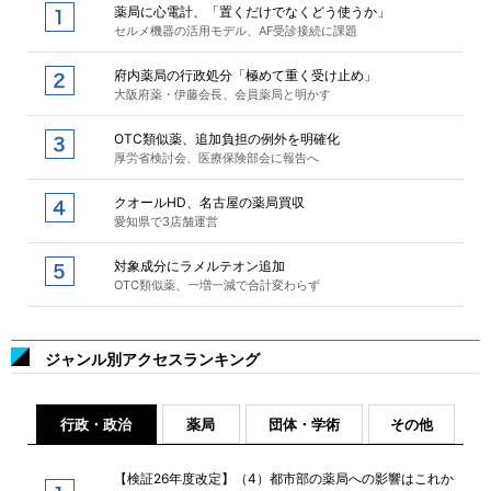
薬局に心電計、「置くだけでなくどう使うか」
セルメ機器の活用モデル、AF受診接続に課題
府内薬局の行政処分「極めて重く受け止め」
大阪府薬・伊藤会長、会員薬局と明かす
OTC類似薬、追加負担の例外を明確化
厚労省検討会、医療保険部会に報告へ
クオールHD、名古屋の薬局買収
愛知県で3店舗運営
対象成分にラメルテオン追加
OTC類似薬、一増一減で合計変わらず
ジャンル別アクセスランキング
行政・政治
薬局
団体・学術
その他
【検証26年度改定】（4）都市部の薬局への影響はこれか