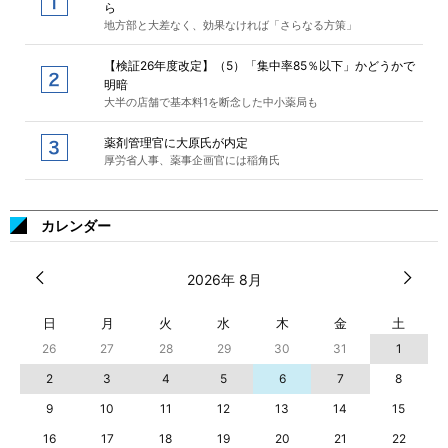
ら
地方部と大差なく、効果なければ「さらなる方策」
【検証26年度改定】（5）「集中率85％以下」かどうかで
明暗
大半の店舗で基本料1を断念した中小薬局も
薬剤管理官に大原氏が内定
厚労省人事、薬事企画官には稲角氏
カレンダー
2026年 8月
日
月
火
水
木
金
土
26
27
28
29
30
31
1
2
3
4
5
6
7
8
9
10
11
12
13
14
15
16
17
18
19
20
21
22