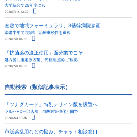
大学統合で29年度にも
2026/7/14 13:32
倉敷で地域フォーミュラリ、3基幹病院参画
準備半年で2領域、治療継続性を重視
2026/7/8 04:50
「抗菌薬の適正使用」面分業でこそ
処方箋に推定原因菌、代替薬提案に“根拠”
2026/7/8 04:50
自動検索（類似記事表示）
「ツナグカード」特別デザイン版を設置へ
ツルハHD一部店舗、自殺対策強化月間で
2026/3/4 19:35
市販薬乱用などの悩み、チャット相談窓口