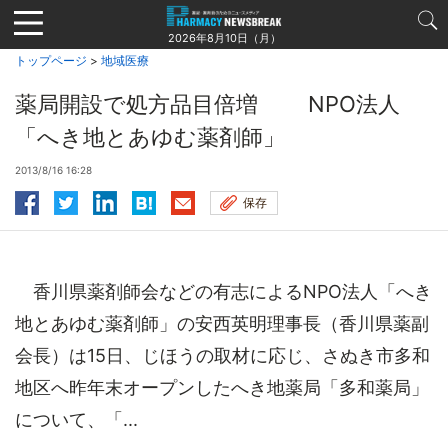
Jump
to
2026年8月10日（月）
navigation
トップページ
>
地域医療
薬局開設で処方品目倍増 NPO法人
「へき地とあゆむ薬剤師」
2013/8/16 16:28
保存
香川県薬剤師会などの有志によるNPO法人「へき
地とあゆむ薬剤師」の安西英明理事長（香川県薬副
会長）は15日、じほうの取材に応じ、さぬき市多和
地区へ昨年末オープンしたへき地薬局「多和薬局」
について、「...