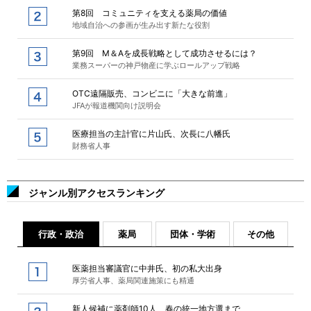
第8回 コミュニティを支える薬局の価値
地域自治への参画が生み出す新たな役割
第9回 M＆Aを成長戦略として成功させるには？
業務スーパーの神戸物産に学ぶロールアップ戦略
OTC遠隔販売、コンビニに「大きな前進」
JFAが報道機関向け説明会
医療担当の主計官に片山氏、次長に八幡氏
財務省人事
ジャンル別アクセスランキング
行政・政治
薬局
団体・学術
その他
医薬担当審議官に中井氏、初の私大出身
厚労省人事、薬局関連施策にも精通
新人候補に薬剤師10人、春の統一地方選まで