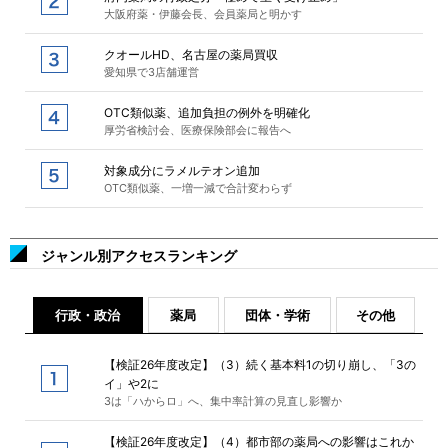
大阪府薬・伊藤会長、会員薬局と明かす
クオールHD、名古屋の薬局買収
愛知県で3店舗運営
OTC類似薬、追加負担の例外を明確化
厚労省検討会、医療保険部会に報告へ
対象成分にラメルテオン追加
OTC類似薬、一増一減で合計変わらず
ジャンル別アクセスランキング
行政・政治
薬局
団体・学術
その他
【検証26年度改定】（3）続く基本料1の切り崩し、「3の
イ」や2に
3は「ハからロ」へ、集中率計算の見直し影響か
【検証26年度改定】（4）都市部の薬局への影響はこれか