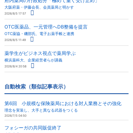
府内薬局の行政処分「極めて重く受け止め」
大阪府薬・伊藤会長、会員薬局と明かす
2026/8/5 17:57
OTC医薬品、一元管理へDB整備を提言
OTC薬協・磯部氏、電子お薬手帳と連携
2026/8/5 11:49
薬学生がビジネス視点で薬局学ぶ
横浜薬科大、企業経営者らが講義
2026/8/4 20:58
自動検索（類似記事表示）
第6回 小規模な保険薬局における対人業務とその強化
理念を実装し、大手と異なる武器をつくる
2026/7/5 04:50
フォシーガの共同販促終了