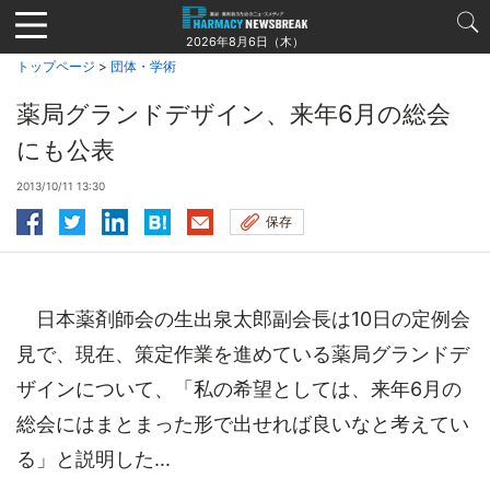
Jump
to
2026年8月6日（木）
navigation
トップページ
>
団体・学術
薬局グランドデザイン、来年6月の総会
にも公表
2013/10/11 13:30
保存
日本薬剤師会の生出泉太郎副会長は10日の定例会
見で、現在、策定作業を進めている薬局グランドデ
ザインについて、「私の希望としては、来年6月の
総会にはまとまった形で出せれば良いなと考えてい
る」と説明した...