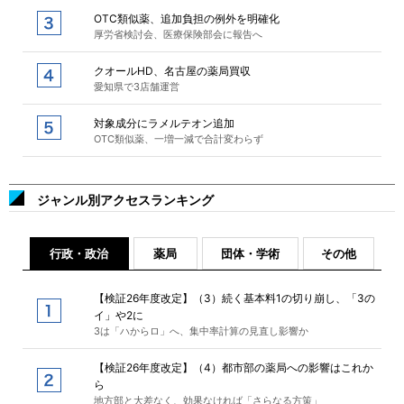
OTC類似薬、追加負担の例外を明確化
厚労省検討会、医療保険部会に報告へ
クオールHD、名古屋の薬局買収
愛知県で3店舗運営
対象成分にラメルテオン追加
OTC類似薬、一増一減で合計変わらず
ジャンル別アクセスランキング
行政・政治
薬局
団体・学術
その他
【検証26年度改定】（3）続く基本料1の切り崩し、「3の
イ」や2に
3は「ハからロ」へ、集中率計算の見直し影響か
【検証26年度改定】（4）都市部の薬局への影響はこれか
ら
地方部と大差なく、効果なければ「さらなる方策」