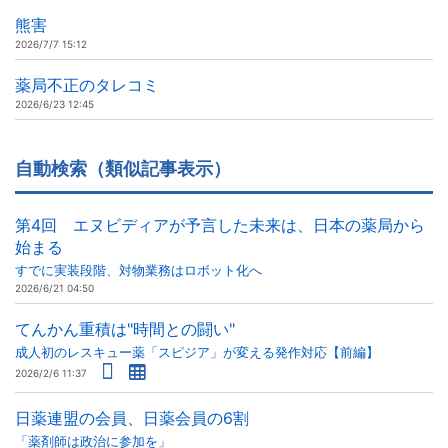
熊害
2026/7/7 15:12
薬局不正のタレコミ
2026/6/23 12:45
自動検索（類似記事表示）
第4回 エヌビディアが予言した未来は、日本の薬局から
始まる
すでに実装段階、対物業務はロボット化へ
2026/6/21 04:50
てんかん重積は"時間との闘い"
成人初のレスキュー薬「スピジア」が変える発作対応【前編】
2026/2/6 11:37
日薬連盟の会員、日薬会員の6割
「薬剤師は政治に参加を」