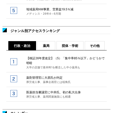
地域薬局NW事業、営業益19.5％減
メディシス・26年4～6月期
ジャンル別アクセスランキング
行政・政治
薬局
団体・学術
その他
【検証26年度改定】（5）「集中率85％以下」かどうかで
明暗
大半の店舗で基本料1を断念した中小薬局も
薬剤管理官に大原氏が内定
厚労省人事、薬事企画官には稲角氏
医薬担当審議官に中井氏、初の私大出身
厚労省人事、薬局関連施策にも精通