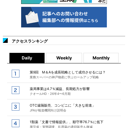
アクセスランキング
Daily
Weekly
Monthly
第9回 M＆Aを成長戦略として成功させるには？
業務スーパーの神戸物産に学ぶロールアップ戦略
薬局事業は4.7％減益、長期処方が影響
クオールHD・26年4〜6月期
OTC遠隔販売、コンビニに「大きな前進」
JFAが報道機関向け説明会
1類薬「文書で情報提供」、順守率76.7％に低下
厚労省・実態調査、乱用薬の適切販売も微減