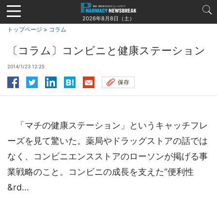
Jump
to
2026年8月8日（土）
navigation
トップページ
>
コラム
〔コラム〕コンビニと健康ステーション
2014/1/23 12:25
保存
「マチの健康ステーション」というキャッチフレ
ーズを見て驚いた。薬局やドラッグストアの話では
なく、コンビニエンスストアのローソンが掲げる事
業戦略のこと。コンビニの成長を支えた“便利性
&rd...