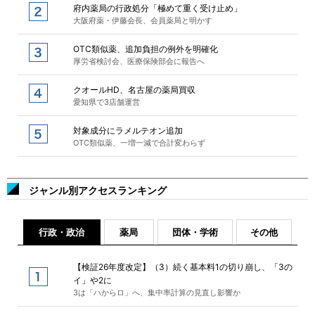
府内薬局の行政処分「極めて重く受け止め」
大阪府薬・伊藤会長、会員薬局と明かす
OTC類似薬、追加負担の例外を明確化
厚労省検討会、医療保険部会に報告へ
クオールHD、名古屋の薬局買収
愛知県で3店舗運営
対象成分にラメルテオン追加
OTC類似薬、一増一減で合計変わらず
ジャンル別アクセスランキング
行政・政治
薬局
団体・学術
その他
【検証26年度改定】（3）続く基本料1の切り崩し、「3の
イ」や2に
3は「ハからロ」へ、集中率計算の見直し影響か