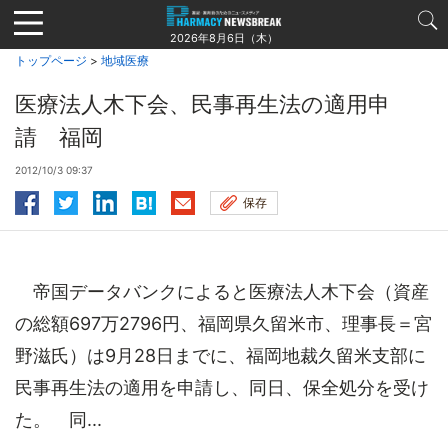
Jump
to
2026年8月6日（木）
navigation
トップページ
>
地域医療
医療法人木下会、民事再生法の適用申
請 福岡
2012/10/3 09:37
保存
帝国データバンクによると医療法人木下会（資産
の総額697万2796円、福岡県久留米市、理事長＝宮
野滋氏）は9月28日までに、福岡地裁久留米支部に
民事再生法の適用を申請し、同日、保全処分を受け
た。 同...