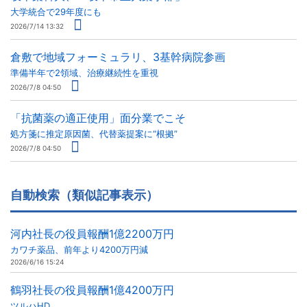
大学統合で29年度にも
2026/7/14 13:32
倉敷で地域フォーミュラリ、3基幹病院参画
準備半年で2領域、治療継続性を重視
2026/7/8 04:50
「抗菌薬の適正使用」面分業でこそ
処方箋に推定原因菌、代替薬提案に“根拠”
2026/7/8 04:50
自動検索（類似記事表示）
河内社長の役員報酬1億2200万円
カワチ薬品、前年より4200万円減
2026/6/16 15:24
鶴羽社長の役員報酬1億4200万円
ツルハHD