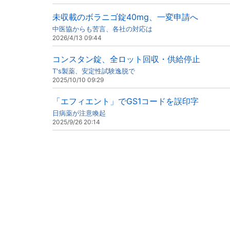
未収載のボラニゴ錠40mg、一変申請へ
中医協からも苦言、各社の対応は
2026/4/13 09:44
コンスタン錠、全ロット回収・供給停止
T's製薬、安定性試験逸脱で
2025/10/10 09:29
「エフィエント」でGS1コードを誤印字
日病薬が注意喚起
2025/9/26 20:14