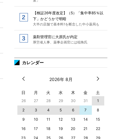
策」
【検証26年度改定】（5）「集中率85％以
下」かどうかで明暗
大半の店舗で基本料1を断念した中小薬局も
薬剤管理官に大原氏が内定
厚労省人事、薬事企画官には稲角氏
カレンダー
2026年 8月
日
月
火
水
木
金
土
26
27
28
29
30
31
1
2
3
4
5
6
7
8
9
10
11
12
13
14
15
16
17
18
19
20
21
22
23
24
25
26
27
28
29