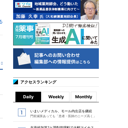
る
アクセスランキング
Daily
Weekly
Monthly
いまいメディカル、モール内出店を継続
門前減算あっても「患者・医師のニーズ高く」
在薬総加算2と調剤管理料で大幅マイナス