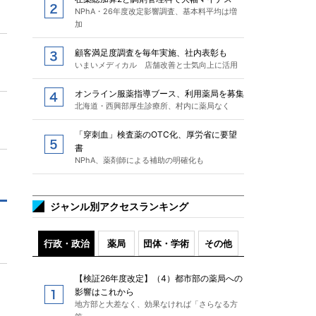
NPhA・26年度改定影響調査、基本料平均は増
加
顧客満足度調査を毎年実施、社内表彰も
いまいメディカル 店舗改善と士気向上に活用
オンライン服薬指導ブース、利用薬局を募集
北海道・西興部厚生診療所、村内に薬局なく
「穿刺血」検査薬のOTC化、厚労省に要望
書
NPhA、薬剤師による補助の明確化も
ジャンル別アクセスランキング
行政・政治
薬局
団体・学術
その他
【検証26年度改定】（4）都市部の薬局への
影響はこれから
地方部と大差なく、効果なければ「さらなる方