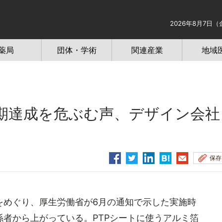
2026年8月7日（
薬局
団体・学術
関連産業
地域
期達成を危ぶむ声、デザイン会社
保存
めぐり、厚生労働省が6月の通知で示した実施時
者から上がっている。PTPシートに使うアルミ箔