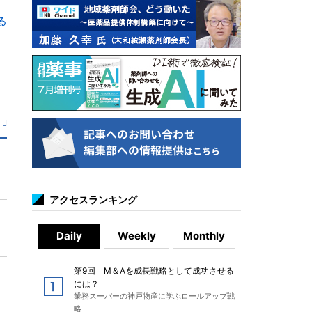
る
アクセスランキング
Daily
Weekly
Monthly
第9回 M＆Aを成長戦略として成功させる
には？
業務スーパーの神戸物産に学ぶロールアップ戦
略