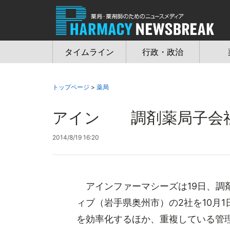
Jump
to
navigation
タイムライン
行政・政治
トップページ
>
薬局
アイン 調剤薬局子会社
2014/8/19 16:20
アインファーマシーズは19日、調
ィブ（岩手県奥州市）の2社を10月
を効率化するほか、重複している管理業