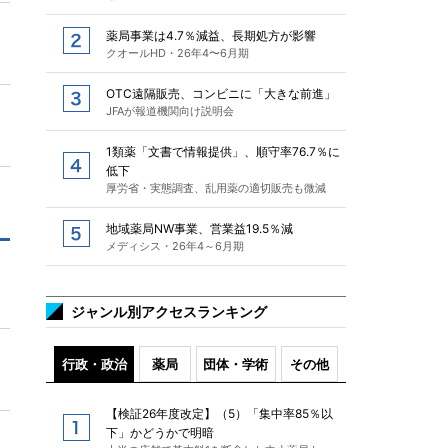
薬局事業は4.7％減益、長期処方が影響
クオールHD・26年4〜6月期
OTC遠隔販売、コンビニに「大きな前進」
JFAが報道機関向け説明会
1類薬「文書で情報提供」、順守率76.7％に
低下
厚労省・実態調査、乱用薬の適切販売も微減
地域薬局NW事業、営業益19.5％減
メディシス・26年4～6月期
ジャンル別アクセスランキング
行政・政治
薬局
団体・学術
その他
【検証26年度改定】（5）「集中率85％以
下」かどうかで明暗