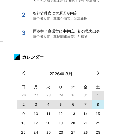
大半の店舗で基本料1を断念した中小薬局も
薬剤管理官に大原氏が内定
厚労省人事、薬事企画官には稲角氏
医薬担当審議官に中井氏、初の私大出身
厚労省人事、薬局関連施策にも精通
カレンダー
2026年 8月
日
月
火
水
木
金
土
26
27
28
29
30
31
1
2
3
4
5
6
7
8
9
10
11
12
13
14
15
16
17
18
19
20
21
22
23
24
25
26
27
28
29