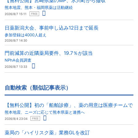
【無料公開】宮崎県薬のMP、氷川町から撤収
熊本地震、熊本・福岡県薬は活動継続
2026/8/7 15:11
FREE
日薬新潟大会、事前申し込み12日まで延長
参加登録は4000人超え
2026/8/7 14:30
門前減算の近隣薬局要件、19.7％が該当
NPhA会員調査
2026/8/7 13:33
自動検索（類似記事表示）
【無料公開】初の「船舶診療」、薬の用意は医療チームで
熊本地震、ニーズに応じて熊本県薬と連携へ
2026/8/4 23:04
FREE
薬局の「ハイリスク薬」業務GLを改訂