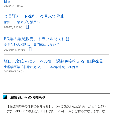
日薬
2026/6/12 12:52
会員証カード発行、今月末で停止
都薬、日薬アプリ活用へ
2026/3/9 13:06
ED薬の薬局販売、トラブル防ぐには
薬学以外の相談は「専門家につないで」
2025/10/17 04:50
坂口志文氏らにノーベル賞 過剰免疫抑えるT細胞発見
生理学医学「非常に光栄」 日本2年連続、30例目
2025/10/7 09:03
編集部からのお知らせ
【お盆期間中の休刊のお知らせ】いつもご愛読いただきありがとうござい
ます。eBOOKの更新は、12日（水）～14日（金）は休みになります。な