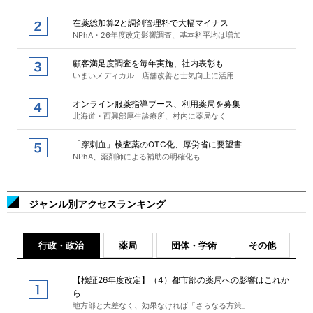
在薬総加算2と調剤管理料で大幅マイナス
NPhA・26年度改定影響調査、基本料平均は増加
顧客満足度調査を毎年実施、社内表彰も
いまいメディカル 店舗改善と士気向上に活用
オンライン服薬指導ブース、利用薬局を募集
北海道・西興部厚生診療所、村内に薬局なく
「穿刺血」検査薬のOTC化、厚労省に要望書
NPhA、薬剤師による補助の明確化も
ジャンル別アクセスランキング
行政・政治
薬局
団体・学術
その他
【検証26年度改定】（4）都市部の薬局への影響はこれか
ら
地方部と大差なく、効果なければ「さらなる方策」