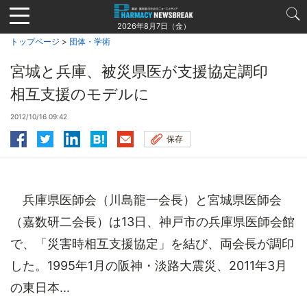
Jump
to
2026年8月7日（金）
navigation
トップページ
>
団体・学術
宮城と兵庫、被災県医が支援協定調印
相互支援のモデルに
2012/10/16 09:42
保存
兵庫県医師会（川島龍一会長）と宮城県医師会
（嘉数研二会長）は13日、神戸市の兵庫県医師会館
で、「災害時相互支援協定」を結び、両会長が調印
した。1995年1月の阪神・淡路大震災、2011年3月
の東日本...