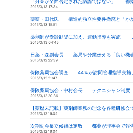
「分業が全面否定された議論ではない」 都
2015/3/13 17:34
薬研・田代氏 構造的独立性要件撤廃と「か
2015/3/13 15:51
薬剤師が受診勧奨に加え、運動指導も実施 JA
2015/3/13 04:45
日薬・森副会長 薬局や分業伝える「良い機
2015/3/12 22:39
保険薬局協会調査 44％が訪問管理指導実施、
2015/3/12 21:47
保険薬局協会・中村会長 テクニシャン制度
2015/3/12 20:36
【薬歴未記載】薬剤師業務の理念を各種研修会
2015/3/12 19:04
次期副会長立候補は定数 都薬が理事会で報
2015/3/12 19:04