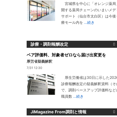
宮城県を中心に「オレンジ薬局
開する薬局チェーンのいまいメデ
サポート（仙台市太白区）は今後
療モール内を
...続き
診療・調剤報酬改定
ベア評価料、対象者ゼロなら届け出変更を
厚労省疑義解釈
7/31 12:30
厚生労働省は30日に示した202
診療報酬改定の疑義解釈資料（その
で、調剤ベースアップ評価料など
職員数
...続き
JiMagazine From調剤と情報