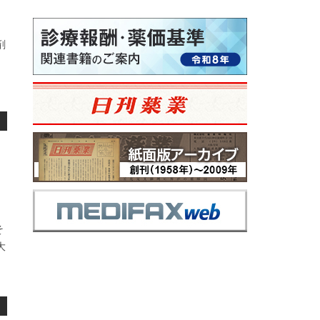
剤
、
そ
大