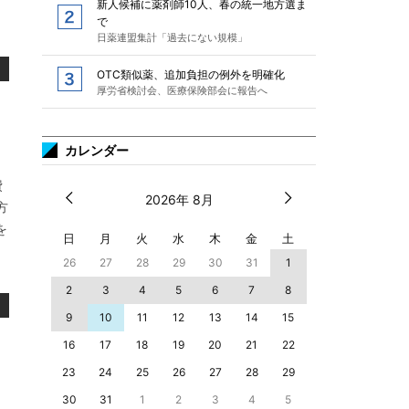
新人候補に薬剤師10人、春の統一地方選ま
で
日薬連盟集計「過去にない規模」
OTC類似薬、追加負担の例外を明確化
厚労省検討会、医療保険部会に報告へ
カレンダー
費
2026年 8月
方
を
日
月
火
水
木
金
土
26
27
28
29
30
31
1
2
3
4
5
6
7
8
9
10
11
12
13
14
15
16
17
18
19
20
21
22
23
24
25
26
27
28
29
30
31
1
2
3
4
5