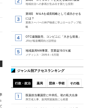
地域自治への参画が生み出す新たな役割
第9回 M＆Aを成長戦略として成功させる
には？
業務スーパーの神戸物産に学ぶロールアップ戦
略
OTC遠隔販売、コンビニに「大きな前進」
JFAが報道機関向け説明会
地域薬局NW事業、営業益19.5％減
メディシス・26年4～6月期
ジャンル別アクセスランキング
行政・政治
薬局
団体・学術
その他
事
医薬担当審議官に中井氏、初の私大出身
厚労省人事、薬局関連施策にも精通
ョ
て