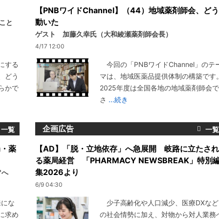
【PNBワイドChannel】（44）地域薬剤師会、どう
動いた
いこと
ゲスト 加藤久幸氏（大和綾瀬薬剤師会長）
4/17 12:00
にする
今回の「PNBワイドChannel」のテ
、どう
マは、地域医薬品提供体制の構築です
らかで
2025年度は全国各地の地域薬剤師会で
さ
...続き
企画広告
局・薬
【AD】「脱・立地依存」へ急展開 岐路に立たされ
る薬局経営 「PHARMACY NEWSBREAK」特別
集2026より
"へ
6/9 04:30
来にな
少子高齢化や人口減少、医療DXなど
に求め
の社会情勢に加え、対物から対人業務