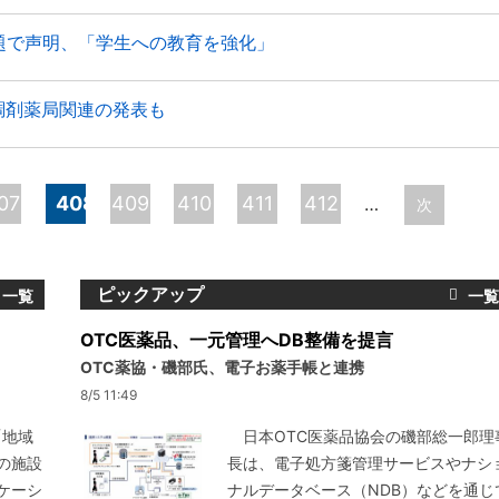
で声明、「学生への教育を強化」
調剤薬局関連の発表も
07
408
409
410
411
412
…
次
ピックアップ
OTC医薬品、一元管理へDB整備を提言
OTC薬協・磯部氏、電子お薬手帳と連携
8/5 11:49
「地域
日本OTC医薬品協会の磯部総一郎理
の施設
長は、電子処方箋管理サービスやナシ
ケーシ
ナルデータベース（NDB）などを通じ