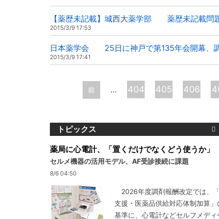
【薬歴未記載】城西大薬学部 薬歴未記載問題
2015/3/9 17:53
日本薬学会 25日に神戸で第135年会開幕、
2015/3/9 17:41
ペ
404
405
406
4
…
前
ー
ジ
トピックス
薬局に心電計、「置くだけでなくどう使うか」
セルメ機器の活用モデル、AF受診接続に課題
8/6 04:50
2026年度調剤報酬改定では、
支援・医薬品供給対応体制加算」
基準に、心電計などセルフメディ