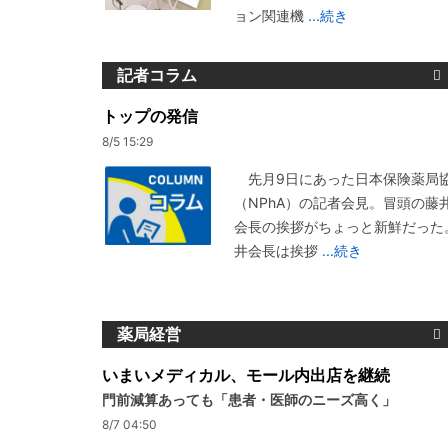
ョン関連機
...続き
記者コラム
トップの発信
8/5 15:29
先月9日にあった日本保険薬局
（NPhA）の記者会見。冒頭の藤
会長の挨拶がちょっと新鮮だった
井会長は挨拶
...続き
薬局経営
いまいメディカル、モール内出店を継続
門前減算あっても「患者・医師のニーズ高く」
8/7 04:50