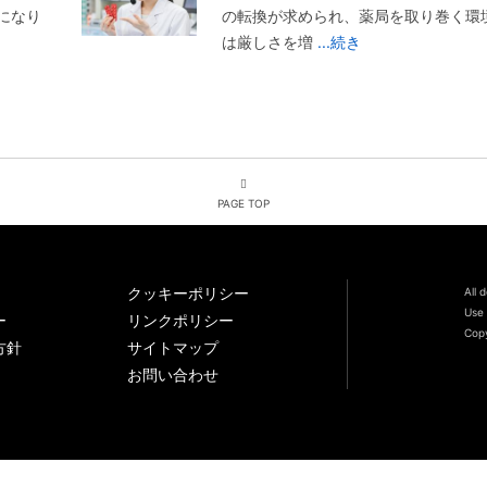
になり
の転換が求められ、薬局を取り巻く環
は厳しさを増
...続き
PAGE TOP
クッキーポリシー
All 
Use 
ー
リンクポリシー
Copy
方針
サイトマップ
お問い合わせ