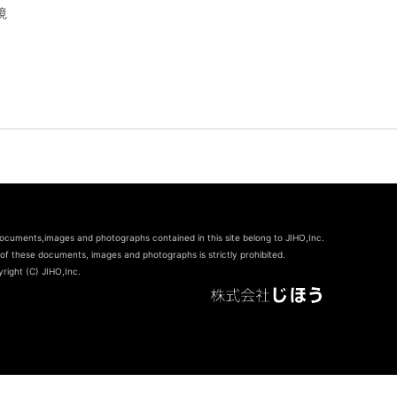
境
documents,images and photographs contained in this site belong to JIHO,Inc.
of these documents, images and photographs is strictly prohibited.
right (C) JIHO,Inc.