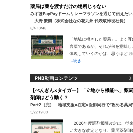
薬局は薬を渡すだけの場所じゃない
みずほPayPayドームリレーマラソンを通じて伝えた
大野 繁樹（株式会社なの花九州 代表取締役社長）
8/4 10:48
「地域に根ざした薬局」。よく耳
言葉であるが、それが何を意味し
体現していくのかは、思うほど明
...続き
PNB動画コンテンツ
【ぺんぎん×タイガー】「立地から機能へ」薬
剤師はどう動く？
Part2（完） 地域支援×在宅×医師同行で"攻める薬局
5/22 19:00
2026年度調剤報酬改定は、従
い大きな改定となり、薬局薬剤師