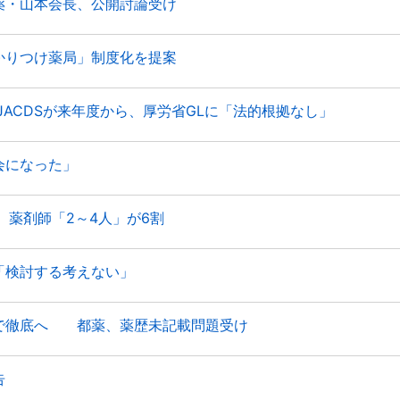
薬・山本会長、公開討論受け
かりつけ薬局」制度化を提案
CDSが来年度から、厚労省GLに「法的根拠なし」
会になった」
薬剤師「2～4人」が6割
「検討する考えない」
で徹底へ 都薬、薬歴未記載問題受け
告