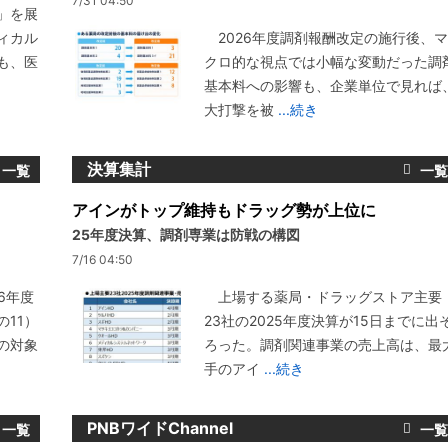
7/31 04:50
」を展
ィカル
2026年度調剤報酬改定の施行後、マ
も、医
クロ的な視点では小幅な変動だった調
基本料への影響も、企業単位で見れば
大打撃を被
...続き
決算集計
アインがトップ維持もドラッグ勢が上位に
25年度決算、調剤専業は防戦の構図
7/16 04:50
6年度
上場する薬局・ドラッグストア主要
11）
23社の2025年度決算が15日までに出
の対象
ろった。調剤関連事業の売上高は、最
手のアイ
...続き
PNBワイドChannel