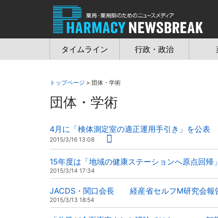
Jump
to
navigation
タイムライン
行政・政治
トップページ
> 団体・学術
団体・学術
4月に「検体測定室の適正運用手引き」を公表
2015/3/16 13:08
15年度は「地域の健康ステーションへ原点回
2015/3/14 17:34
JACDS・関口会長 経産省セルフM研究会報
2015/3/13 18:54