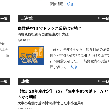
保険適用
...続き
反射鏡
食品税率1％でドラッグ業界は安堵？
消費税負担巡る自維協議の行方は
8/6 16:37
協会
井江美
政府が来年4月から、飲食料品の消
。 藤
税を2年間限定で1％に引き下げる基本
針を閣議決定した。 与野党内の異論
押し切って
...続き
連載
【検証26年度改定】（5）「集中率85％以下」かど
うかで明暗
大半の店舗で基本料1を断念した中小薬局も