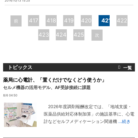
2014/10/13 15:25
ペ
417
418
419
420
421
422
前
ー
423
424
425
次
ジ
トピックス
薬局に心電計、「置くだけでなくどう使うか」
セルメ機器の活用モデル、AF受診接続に課題
8/6 04:50
2026年度調剤報酬改定では、「地域支援・
医薬品供給対応体制加算」の施設基準に、心電
計などセルフメディケーション関連機
...続き