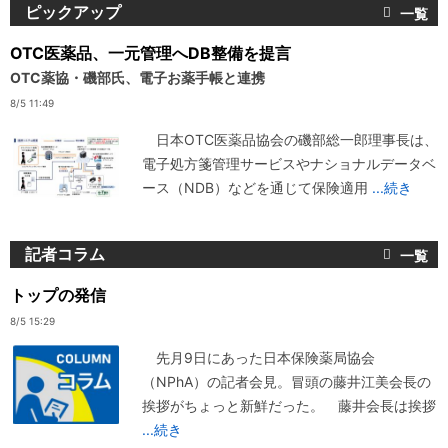
ピックアップ
OTC医薬品、一元管理へDB整備を提言
OTC薬協・磯部氏、電子お薬手帳と連携
8/5 11:49
日本OTC医薬品協会の磯部総一郎理事長は、
電子処方箋管理サービスやナショナルデータベ
ース（NDB）などを通じて保険適用
...続き
記者コラム
トップの発信
8/5 15:29
先月9日にあった日本保険薬局協会
（NPhA）の記者会見。冒頭の藤井江美会長の
挨拶がちょっと新鮮だった。 藤井会長は挨拶
...続き