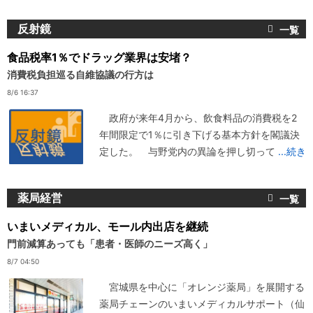
反射鏡
食品税率1％でドラッグ業界は安堵？
消費税負担巡る自維協議の行方は
8/6 16:37
政府が来年4月から、飲食料品の消費税を2
年間限定で1％に引き下げる基本方針を閣議決
定した。 与野党内の異論を押し切って
...続き
薬局経営
いまいメディカル、モール内出店を継続
門前減算あっても「患者・医師のニーズ高く」
8/7 04:50
宮城県を中心に「オレンジ薬局」を展開する
薬局チェーンのいまいメディカルサポート（仙