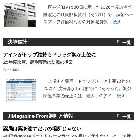
厚生労働省は30日に示した2026年度診療報
酬改定の疑義解釈資料（その11）で、調剤ベー
スアップ評価料などの対象職員数
...続き
決算集計
アインがトップ維持もドラッグ勢が上位に
25年度決算、調剤専業は防戦の構図
7/16 04:50
上場する薬局・ドラッグストア主要23社の
2025年度決算が15日までに出そろった。調剤
関連事業の売上高は、最大手のアイ
...続き
JiMagazine From調剤と情報
薬局は薬を渡すだけの場所じゃない
みずほPayPayドームリレーマラソンを通じて伝えたいこと 大野