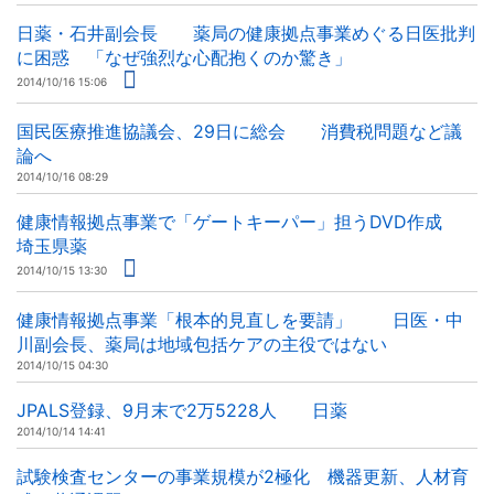
日薬・石井副会長 薬局の健康拠点事業めぐる日医批判
に困惑 「なぜ強烈な心配抱くのか驚き」
2014/10/16 15:06
国民医療推進協議会、29日に総会 消費税問題など議
論へ
2014/10/16 08:29
健康情報拠点事業で「ゲートキーパー」担うDVD作成
埼玉県薬
2014/10/15 13:30
健康情報拠点事業「根本的見直しを要請」 日医・中
川副会長、薬局は地域包括ケアの主役ではない
2014/10/15 04:30
JPALS登録、9月末で2万5228人 日薬
2014/10/14 14:41
試験検査センターの事業規模が2極化 機器更新、人材育