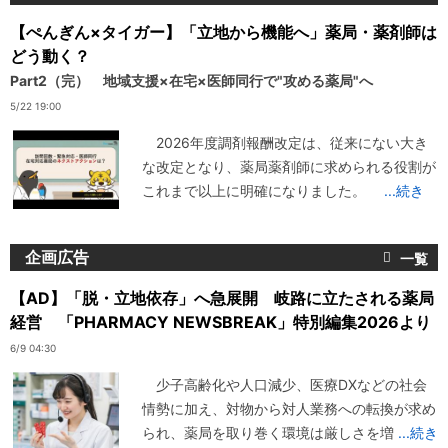
【ぺんぎん×タイガー】「立地から機能へ」薬局・薬剤師は
どう動く？
Part2（完） 地域支援×在宅×医師同行で"攻める薬局"へ
5/22 19:00
2026年度調剤報酬改定は、従来にない大き
な改定となり、薬局薬剤師に求められる役割が
これまで以上に明確になりました。
...続き
企画広告
【AD】「脱・立地依存」へ急展開 岐路に立たされる薬局
経営 「PHARMACY NEWSBREAK」特別編集2026より
6/9 04:30
少子高齢化や人口減少、医療DXなどの社会
情勢に加え、対物から対人業務への転換が求め
られ、薬局を取り巻く環境は厳しさを増
...続き