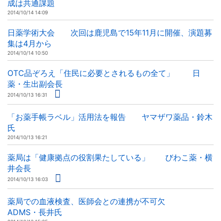
成は共通課題
2014/10/14 14:09
日薬学術大会 次回は鹿児島で15年11月に開催、演題募
集は4月から
2014/10/14 10:50
OTC品ぞろえ「住民に必要とされるもの全て」 日
薬・生出副会長
2014/10/13 16:31
「お薬手帳ラベル」活用法を報告 ヤマザワ薬品・鈴木
氏
2014/10/13 16:21
薬局は「健康拠点の役割果たしている」 びわこ薬・横
井会長
2014/10/13 16:03
薬局での血液検査、医師会との連携が不可欠
ADMS・長井氏