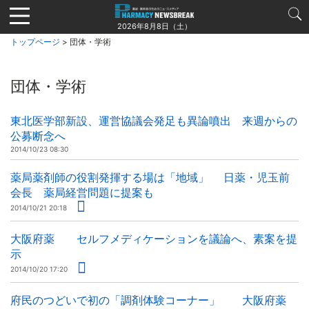
Jump
to
2026年8月8日（土）
navigation
トップページ
> 団体・学術
団体・学術
東北医学部新設、運営協議会発足も異論噴出 来週からの
公募断念へ
2014/10/23 08:30
薬局薬剤師の役割発揮する場は「地域」 日薬・児玉前
会長 薬局経営問題に提案も
2014/10/21 20:18
大阪府薬 セルフメディケーションを議論へ、素案を提
示
2014/10/20 17:20
府民のつどいで初の「調剤体験コーナー」 大阪府薬