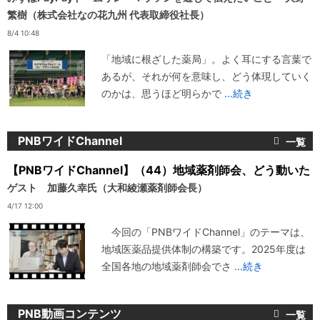
繁樹（株式会社なの花九州 代表取締役社長）
8/4 10:48
「地域に根ざした薬局」。よく耳にする言葉で
あるが、それが何を意味し、どう体現していく
のかは、思うほど明らかで
...続き
PNBワイドChannel
【PNBワイドChannel】（44）地域薬剤師会、どう動いた
ゲスト 加藤久幸氏（大和綾瀬薬剤師会長）
4/17 12:00
今回の「PNBワイドChannel」のテーマは、
地域医薬品提供体制の構築です。2025年度は
全国各地の地域薬剤師会でさ
...続き
PNB動画コンテンツ