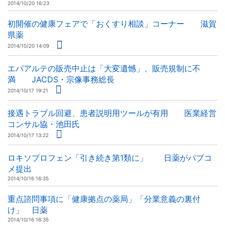
2014/10/20 16:23
初開催の健康フェアで「おくすり相談」コーナー 滋賀
県薬
2014/10/20 14:09
エパアルテの販売中止は「大変遺憾」、販売規制に不
満 JACDS・宗像事務総長
2014/10/17 19:21
接遇トラブル回避、患者説明用ツールが有用 医業経営
コンサル協・池田氏
2014/10/17 13:22
ロキソプロフェン「引き続き第1類に」 日薬がパブコ
メ提出
2014/10/16 16:35
重点諮問事項に「健康拠点の薬局」「分業意義の裏付
け」 日薬
2014/10/16 16:35