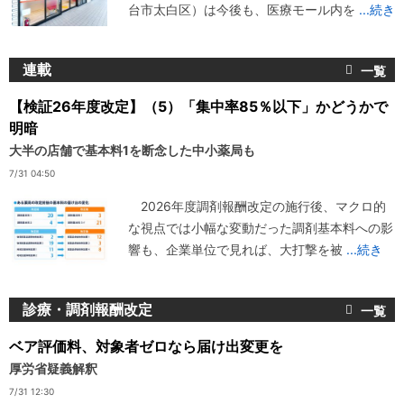
台市太白区）は今後も、医療モール内を
...続き
連載
【検証26年度改定】（5）「集中率85％以下」かどうかで
明暗
大半の店舗で基本料1を断念した中小薬局も
7/31 04:50
2026年度調剤報酬改定の施行後、マクロ的
な視点では小幅な変動だった調剤基本料への影
響も、企業単位で見れば、大打撃を被
...続き
診療・調剤報酬改定
ベア評価料、対象者ゼロなら届け出変更を
厚労省疑義解釈
7/31 12:30