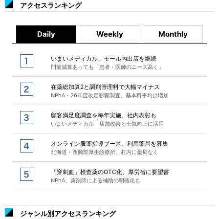
アクセスランキング
Daily
Weekly
Monthly
いまいメディカル、モール内出店を継続
門前減算あっても「患者・医師のニーズ高く」
在薬総加算2と調剤管理料で大幅マイナス
NPhA・26年度改定影響調査、基本料平均は増加
顧客満足度調査を毎年実施、社内表彰も
いまいメディカル 店舗改善と士気向上に活用
オンライン服薬指導ブース、利用薬局を募集
北海道・西興部厚生診療所、村内に薬局なく
「穿刺血」検査薬のOTC化、厚労省に要望書
NPhA、薬剤師による補助の明確化も
ジャンル別アクセスランキング