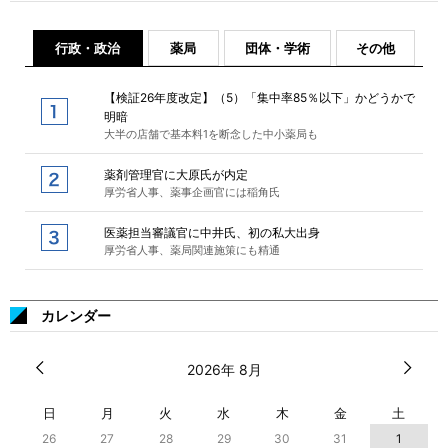
行政・政治
薬局
団体・学術
その他
【検証26年度改定】（5）「集中率85％以下」かどうかで
明暗
大半の店舗で基本料1を断念した中小薬局も
薬剤管理官に大原氏が内定
厚労省人事、薬事企画官には稲角氏
医薬担当審議官に中井氏、初の私大出身
厚労省人事、薬局関連施策にも精通
カレンダー
2026年 8月
日
月
火
水
木
金
土
26
27
28
29
30
31
1