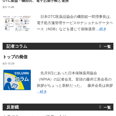
OTC薬協・磯部氏、電子お薬手帳と連携
8/5 11:49
日本OTC医薬品協会の磯部総一郎理事長は、
電子処方箋管理サービスやナショナルデータベ
ース（NDB）などを通じて保険適用
...続き
記者コラム
トップの発信
8/5 15:29
先月9日にあった日本保険薬局協会
（NPhA）の記者会見。冒頭の藤井江美会長の
挨拶がちょっと新鮮だった。 藤井会長は挨拶
...続き
反射鏡