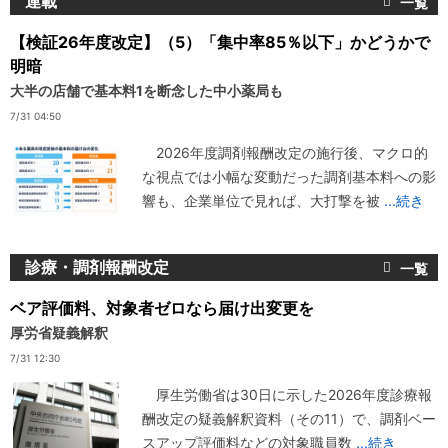
連載
【検証26年度改定】（5）「集中率85％以下」かどうかで
明暗
大半の店舗で基本料1を断念した中小薬局も
7/31 04:50
2026年度調剤報酬改定の施行後、マクロ的
な視点では小幅な変動だった調剤基本料への影
響も、企業単位で見れば、大打撃を被
...続き
診療・調剤報酬改定
ベア評価料、対象者ゼロなら届け出変更を
厚労省疑義解釈
7/31 12:30
厚生労働省は30日に示した2026年度診療報
酬改定の疑義解釈資料（その11）で、調剤ベー
スアップ評価料などの対象職員数
...続き