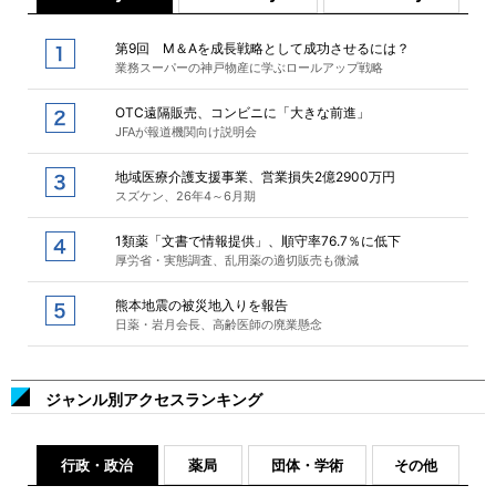
第9回 M＆Aを成長戦略として成功させるには？
業務スーパーの神戸物産に学ぶロールアップ戦略
OTC遠隔販売、コンビニに「大きな前進」
JFAが報道機関向け説明会
地域医療介護支援事業、営業損失2億2900万円
スズケン、26年4～6月期
1類薬「文書で情報提供」、順守率76.7％に低下
厚労省・実態調査、乱用薬の適切販売も微減
熊本地震の被災地入りを報告
日薬・岩月会長、高齢医師の廃業懸念
ジャンル別アクセスランキング
行政・政治
薬局
団体・学術
その他