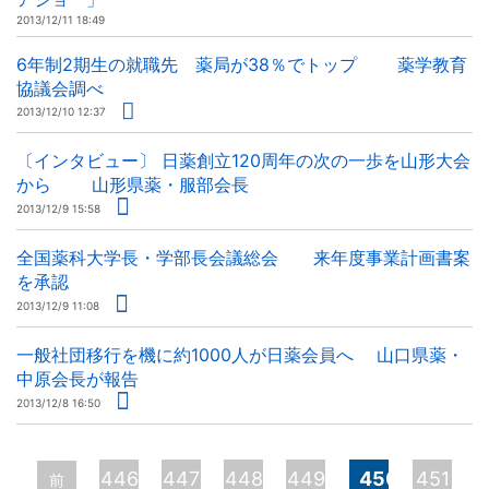
2013/12/11 18:49
6年制2期生の就職先 薬局が38％でトップ 薬学教育
協議会調べ
2013/12/10 12:37
〔インタビュー〕 日薬創立120周年の次の一歩を山形大会
から 山形県薬・服部会長
2013/12/9 15:58
全国薬科大学長・学部長会議総会 来年度事業計画書案
を承認
2013/12/9 11:08
一般社団移行を機に約1000人が日薬会員へ 山口県薬・
中原会長が報告
2013/12/8 16:50
ペ
446
447
448
449
450
451
前