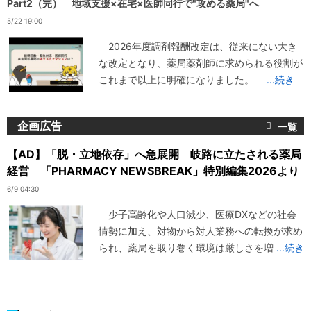
Part2（完） 地域支援×在宅×医師同行で"攻める薬局"へ
5/22 19:00
2026年度調剤報酬改定は、従来にない大き
な改定となり、薬局薬剤師に求められる役割が
これまで以上に明確になりました。
...続き
企画広告
【AD】「脱・立地依存」へ急展開 岐路に立たされる薬局
経営 「PHARMACY NEWSBREAK」特別編集2026より
6/9 04:30
少子高齢化や人口減少、医療DXなどの社会
情勢に加え、対物から対人業務への転換が求め
られ、薬局を取り巻く環境は厳しさを増
...続き