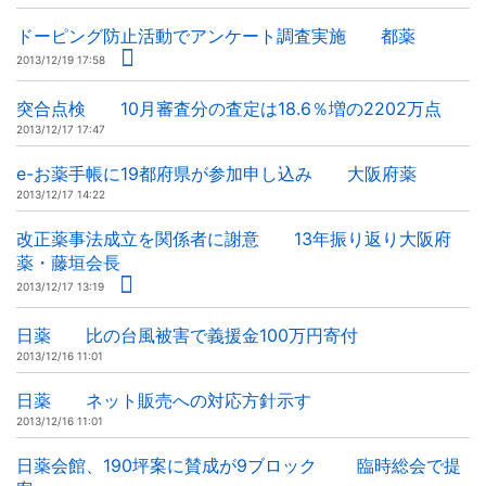
ドーピング防止活動でアンケート調査実施 都薬
2013/12/19 17:58
突合点検 10月審査分の査定は18.6％増の2202万点
2013/12/17 17:47
e-お薬手帳に19都府県が参加申し込み 大阪府薬
2013/12/17 14:22
改正薬事法成立を関係者に謝意 13年振り返り大阪府
薬・藤垣会長
2013/12/17 13:19
日薬 比の台風被害で義援金100万円寄付
2013/12/16 11:01
日薬 ネット販売への対応方針示す
2013/12/16 11:01
日薬会館、190坪案に賛成が9ブロック 臨時総会で提