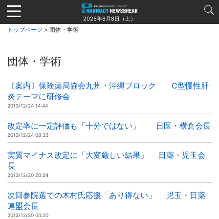
Jump
to
2026年8月8日（土）
navigation
トップページ
> 団体・学術
団体・学術
〔案内〕保険薬局協会九州・沖縄ブロック C型慢性肝
炎テーマに研修会
2013/12/24 14:44
改定率に一定評価も「十分ではない」 日医・横倉会長
2013/12/24 08:33
実質マイナス改定に「大変厳しい結果」 日薬・児玉会
長
2013/12/20 20:24
次回参院選での木村氏応援「あり得ない」 児玉・日薬
連盟会長
2013/12/20 00:20