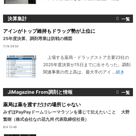
決算集計
アインがトップ維持もドラッグ勢が上位に
25年度決算、調剤専業は防戦の構図
7/16 04:50
上場する薬局・ドラッグストア主要23社の
2025年度決算が15日までに出そろった。調剤
関連事業の売上高は、最大手のアイ
...続き
JiMagazine From調剤と情報
薬局は薬を渡すだけの場所じゃない
みずほPayPayドームリレーマラソンを通じて伝えたいこと 大野
繁樹（株式会社なの花九州 代表取締役社長）
8/4 10:48