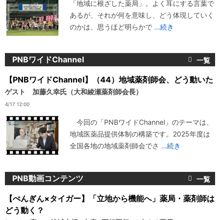
「地域に根ざした薬局」。よく耳にする言葉で
あるが、それが何を意味し、どう体現していく
のかは、思うほど明らかで
...続き
PNBワイドChannel
【PNBワイドChannel】（44）地域薬剤師会、どう動いた
ゲスト 加藤久幸氏（大和綾瀬薬剤師会長）
4/17 12:00
今回の「PNBワイドChannel」のテーマは、
地域医薬品提供体制の構築です。2025年度は
全国各地の地域薬剤師会でさ
...続き
PNB動画コンテンツ
【ぺんぎん×タイガー】「立地から機能へ」薬局・薬剤師は
どう動く？