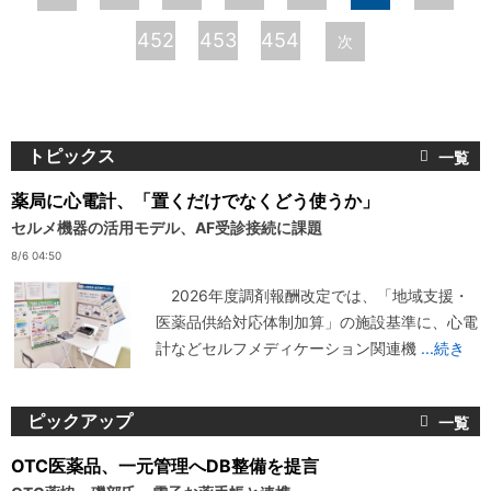
ー
452
453
454
次
ジ
トピックス
薬局に心電計、「置くだけでなくどう使うか」
セルメ機器の活用モデル、AF受診接続に課題
8/6 04:50
2026年度調剤報酬改定では、「地域支援・
医薬品供給対応体制加算」の施設基準に、心電
計などセルフメディケーション関連機
...続き
ピックアップ
OTC医薬品、一元管理へDB整備を提言