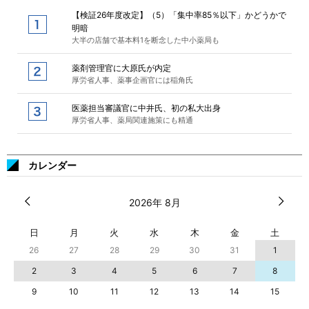
【検証26年度改定】（5）「集中率85％以下」かどうかで
明暗
大半の店舗で基本料1を断念した中小薬局も
薬剤管理官に大原氏が内定
厚労省人事、薬事企画官には稲角氏
医薬担当審議官に中井氏、初の私大出身
厚労省人事、薬局関連施策にも精通
カレンダー
2026年 8月
日
月
火
水
木
金
土
26
27
28
29
30
31
1
2
3
4
5
6
7
8
9
10
11
12
13
14
15