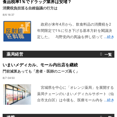
食品税率1％でドラッグ業界は安堵？
消費税負担巡る自維協議の行方は
8/6 16:37
政府が来年4月から、飲食料品の消費税を2
年間限定で1％に引き下げる基本方針を閣議決
定した。 与野党内の異論を押し切って
...続き
薬局経営
いまいメディカル、モール内出店を継続
門前減算あっても「患者・医師のニーズ高く」
8/7 04:50
宮城県を中心に「オレンジ薬局」を展開する
薬局チェーンのいまいメディカルサポート（仙
台市太白区）は今後も、医療モール内を
...続き