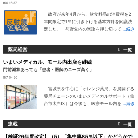
8/6 16:37
政府が来年4月から、飲食料品の消費税を2
年間限定で1％に引き下げる基本方針を閣議決
定した。 与野党内の異論を押し切って
...続き
薬局経営
いまいメディカル、モール内出店を継続
門前減算あっても「患者・医師のニーズ高く」
8/7 04:50
宮城県を中心に「オレンジ薬局」を展開する
薬局チェーンのいまいメディカルサポート（仙
台市太白区）は今後も、医療モール内を
...続き
連載
【検証26年度改定】（5）「集中率85％以下」かどうかで