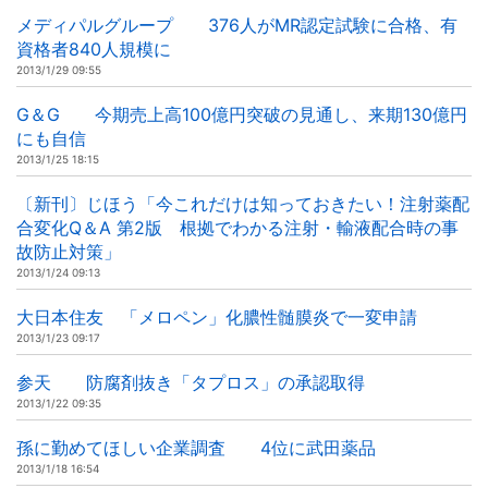
メディパルグループ 376人がMR認定試験に合格、有
資格者840人規模に
2013/1/29 09:55
G＆G 今期売上高100億円突破の見通し、来期130億円
にも自信
2013/1/25 18:15
〔新刊〕じほう「今これだけは知っておきたい！注射薬配
合変化Q＆A 第2版 根拠でわかる注射・輸液配合時の事
故防止対策」
2013/1/24 09:13
大日本住友 「メロペン」化膿性髄膜炎で一変申請
2013/1/23 09:17
参天 防腐剤抜き「タプロス」の承認取得
2013/1/22 09:35
孫に勤めてほしい企業調査 4位に武田薬品
2013/1/18 16:54