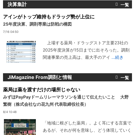
決算集計
アインがトップ維持もドラッグ勢が上位に
25年度決算、調剤専業は防戦の構図
7/16 04:50
上場する薬局・ドラッグストア主要23社の
2025年度決算が15日までに出そろった。調剤
関連事業の売上高は、最大手のアイ
...続き
JiMagazine From調剤と情報
薬局は薬を渡すだけの場所じゃない
みずほPayPayドームリレーマラソンを通じて伝えたいこと 大野
繁樹（株式会社なの花九州 代表取締役社長）
8/4 10:48
「地域に根ざした薬局」。よく耳にする言葉で
あるが、それが何を意味し、どう体現していく