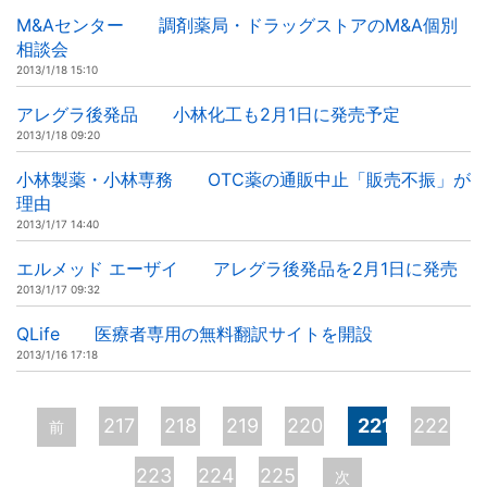
M&Aセンター 調剤薬局・ドラッグストアのM&A個別
相談会
2013/1/18 15:10
アレグラ後発品 小林化工も2月1日に発売予定
2013/1/18 09:20
小林製薬・小林専務 OTC薬の通販中止「販売不振」が
理由
2013/1/17 14:40
エルメッド エーザイ アレグラ後発品を2月1日に発売
2013/1/17 09:32
QLife 医療者専用の無料翻訳サイトを開設
2013/1/16 17:18
ペ
217
218
219
220
221
222
前
ー
223
224
225
次