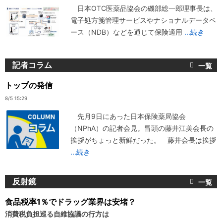
日本OTC医薬品協会の磯部総一郎理事長は、
電子処方箋管理サービスやナショナルデータベ
ース（NDB）などを通じて保険適用
...続き
記者コラム
トップの発信
8/5 15:29
先月9日にあった日本保険薬局協会
（NPhA）の記者会見。冒頭の藤井江美会長の
挨拶がちょっと新鮮だった。 藤井会長は挨拶
...続き
反射鏡
食品税率1％でドラッグ業界は安堵？
消費税負担巡る自維協議の行方は