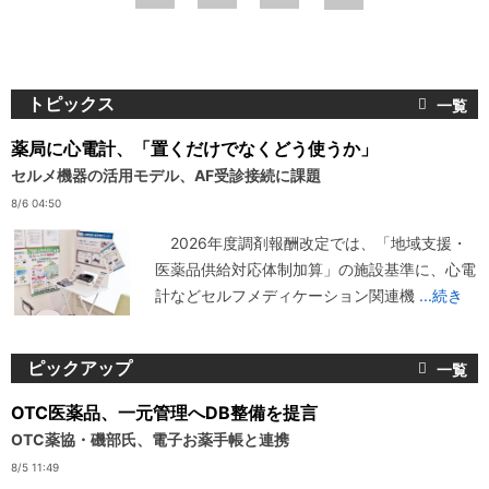
ジ
トピックス
薬局に心電計、「置くだけでなくどう使うか」
セルメ機器の活用モデル、AF受診接続に課題
8/6 04:50
2026年度調剤報酬改定では、「地域支援・
医薬品供給対応体制加算」の施設基準に、心電
計などセルフメディケーション関連機
...続き
ピックアップ
OTC医薬品、一元管理へDB整備を提言
OTC薬協・磯部氏、電子お薬手帳と連携
8/5 11:49