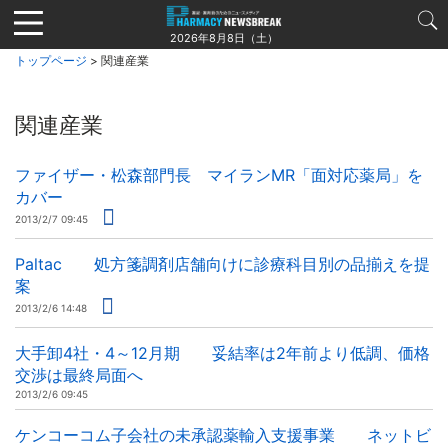
Jump
to
2026年8月8日（土）
navigation
トップページ
> 関連産業
関連産業
ファイザー・松森部門長 マイランMR「面対応薬局」を
カバー
2013/2/7 09:45
Paltac 処方箋調剤店舗向けに診療科目別の品揃えを提
案
2013/2/6 14:48
大手卸4社・4～12月期 妥結率は2年前より低調、価格
交渉は最終局面へ
2013/2/6 09:45
ケンコーコム子会社の未承認薬輸入支援事業 ネットビ