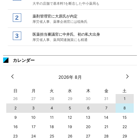
大半の店舗で基本料1を断念した中小薬局も
薬剤管理官に大原氏が内定
厚労省人事、薬事企画官には稲角氏
医薬担当審議官に中井氏、初の私大出身
厚労省人事、薬局関連施策にも精通
カレンダー
2026年 8月
日
月
火
水
木
金
土
26
27
28
29
30
31
1
2
3
4
5
6
7
8
9
10
11
12
13
14
15
16
17
18
19
20
21
22
23
24
25
26
27
28
29