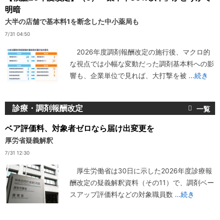
明暗
大半の店舗で基本料1を断念した中小薬局も
7/31 04:50
2026年度調剤報酬改定の施行後、マクロ的
な視点では小幅な変動だった調剤基本料への影
響も、企業単位で見れば、大打撃を被
...続き
診療・調剤報酬改定
ベア評価料、対象者ゼロなら届け出変更を
厚労省疑義解釈
7/31 12:30
厚生労働省は30日に示した2026年度診療報
酬改定の疑義解釈資料（その11）で、調剤ベー
スアップ評価料などの対象職員数
...続き