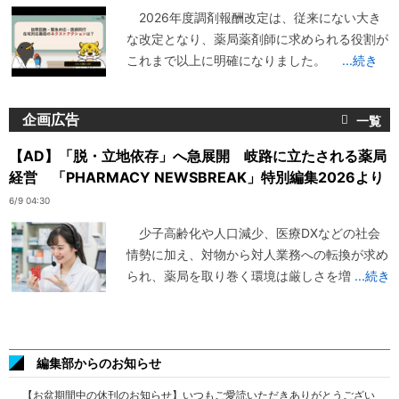
2026年度調剤報酬改定は、従来にない大き
な改定となり、薬局薬剤師に求められる役割が
これまで以上に明確になりました。
...続き
企画広告
【AD】「脱・立地依存」へ急展開 岐路に立たされる薬局
経営 「PHARMACY NEWSBREAK」特別編集2026より
6/9 04:30
少子高齢化や人口減少、医療DXなどの社会
情勢に加え、対物から対人業務への転換が求め
られ、薬局を取り巻く環境は厳しさを増
...続き
編集部からのお知らせ
【お盆期間中の休刊のお知らせ】いつもご愛読いただきありがとうござい