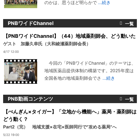
のかは、思うほど明らかで
...続き
PNBワイドChannel
【PNBワイドChannel】（44）地域薬剤師会、どう動いた
ゲスト 加藤久幸氏（大和綾瀬薬剤師会長）
4/17 12:00
今回の「PNBワイドChannel」のテーマは、
地域医薬品提供体制の構築です。2025年度は
全国各地の地域薬剤師会でさ
...続き
PNB動画コンテンツ
【ぺんぎん×タイガー】「立地から機能へ」薬局・薬剤師は
どう動く？
Part2（完） 地域支援×在宅×医師同行で"攻める薬局"へ
5/22 19:00