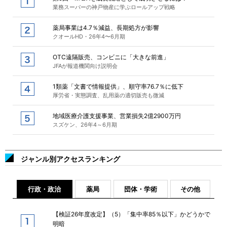
業務スーパーの神戸物産に学ぶロールアップ戦略
薬局事業は4.7％減益、長期処方が影響
クオールHD・26年4〜6月期
OTC遠隔販売、コンビニに「大きな前進」
JFAが報道機関向け説明会
1類薬「文書で情報提供」、順守率76.7％に低下
厚労省・実態調査、乱用薬の適切販売も微減
地域医療介護支援事業、営業損失2億2900万円
スズケン、26年4～6月期
ジャンル別アクセスランキング
行政・政治
薬局
団体・学術
その他
【検証26年度改定】（5）「集中率85％以下」かどうかで
明暗