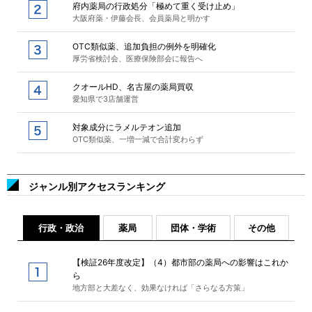
府内薬局の行政処分「極めて重く受け止め」
大阪府薬・伊藤会長、会員薬局と明かす
OTC類似薬、追加負担の例外を明確化
厚労省検討会、医療保険部会に報告へ
クオールHD、名古屋の薬局買収
愛知県で3店舗運営
対象成分にラメルテオン追加
OTC類似薬、一増一減で合計変わらず
ジャンル別アクセスランキング
行政・政治
薬局
団体・学術
その他
【検証26年度改定】（4）都市部の薬局への影響はこれか
ら
地方部と大差なく、効果なければ「さらなる方策」