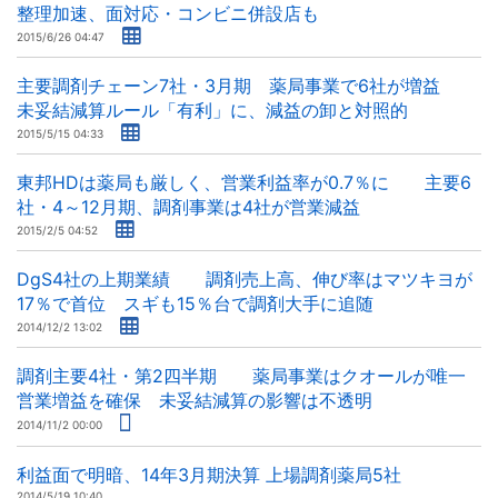
整理加速、面対応・コンビニ併設店も
2015/6/26 04:47
主要調剤チェーン7社・3月期 薬局事業で6社が増益
未妥結減算ルール「有利」に、減益の卸と対照的
2015/5/15 04:33
東邦HDは薬局も厳しく、営業利益率が0.7％に 主要6
社・4～12月期、調剤事業は4社が営業減益
2015/2/5 04:52
DgS4社の上期業績 調剤売上高、伸び率はマツキヨが
17％で首位 スギも15％台で調剤大手に追随
2014/12/2 13:02
調剤主要4社・第2四半期 薬局事業はクオールが唯一
営業増益を確保 未妥結減算の影響は不透明
2014/11/2 00:00
利益面で明暗、14年3月期決算 上場調剤薬局5社
2014/5/19 10:40