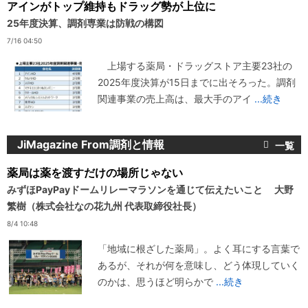
アインがトップ維持もドラッグ勢が上位に
25年度決算、調剤専業は防戦の構図
7/16 04:50
上場する薬局・ドラッグストア主要23社の
2025年度決算が15日までに出そろった。調剤
関連事業の売上高は、最大手のアイ
...続き
JiMagazine From調剤と情報
薬局は薬を渡すだけの場所じゃない
みずほPayPayドームリレーマラソンを通じて伝えたいこと 大野
繁樹（株式会社なの花九州 代表取締役社長）
8/4 10:48
「地域に根ざした薬局」。よく耳にする言葉で
あるが、それが何を意味し、どう体現していく
のかは、思うほど明らかで
...続き