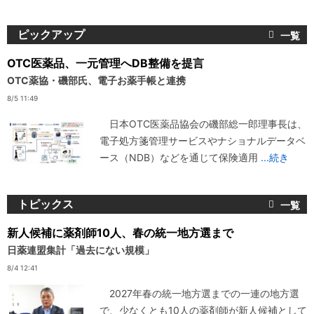
ジ
ピックアップ
OTC医薬品、一元管理へDB整備を提言
OTC薬協・磯部氏、電子お薬手帳と連携
8/5 11:49
日本OTC医薬品協会の磯部総一郎理事長は、
電子処方箋管理サービスやナショナルデータベ
ース（NDB）などを通じて保険適用
...続き
トピックス
新人候補に薬剤師10人、春の統一地方選まで
日薬連盟集計「過去にない規模」
8/4 12:41
2027年春の統一地方選までの一連の地方選
で、少なくとも10人の薬剤師が新人候補として