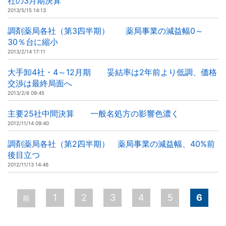
社の3月期決算
2013/5/15 14:13
調剤薬局各社（第3四半期） 薬局事業の減益幅0～
30％台に縮小
2013/2/14 17:11
大手卸4社・4～12月期 妥結率は2年前より低調、価格
交渉は最終局面へ
2013/2/6 09:45
主要25社中間決算 一般名処方の影響色濃く
2012/11/14 09:40
調剤薬局各社（第2四半期） 薬局事業の減益幅、40%前
後目立つ
2012/11/13 14:46
ペ
1
2
3
4
5
6
前
ー