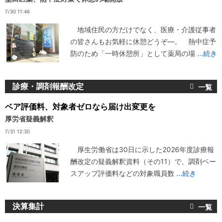
7/30 11:46
地域住民の方だけでなく、医療・介護従事者
の皆さんもお気軽に休憩どうぞ―。 熱中症予
防のため「一時休憩所」として薬局の場
...続き
診療・調剤報酬改定
ベア評価料、対象者ゼロなら届け出変更を
厚労省疑義解釈
7/31 12:30
厚生労働省は30日に示した2026年度診療報
酬改定の疑義解釈資料（その11）で、調剤ベー
スアップ評価料などの対象職員数
...続き
決算集計