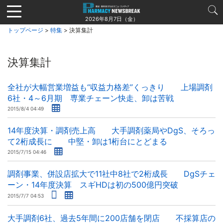
Jump
to
2026年8月7日（金）
navigation
トップページ
>
特集
> 決算集計
決算集計
全社が大幅営業増益も“収益力格差”くっきり 上場調剤
6社・4～6月期 専業チェーン快走、卸は苦戦
2015/8/4 04:49
14年度決算・調剤売上高 大手調剤薬局やDgS、そろっ
て2桁成長に 中堅・卸は1桁台にとどまる
2015/7/15 04:46
調剤事業、併設店拡大で11社中8社で2桁成長 DgSチェ
ーン・14年度決算 スギHDは初の500億円突破
2015/7/7 04:53
大手調剤6社、過去5年間に200店舗を閉店 不採算店の