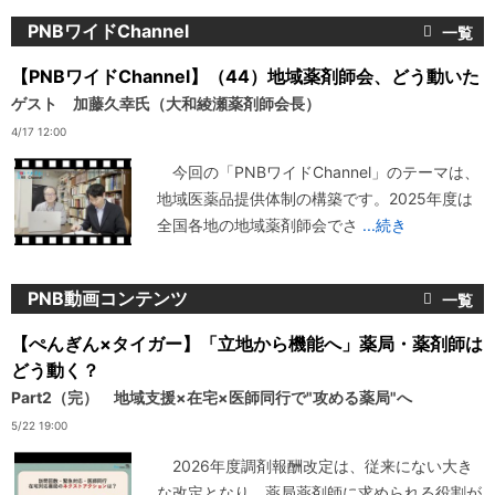
PNBワイドChannel
【PNBワイドChannel】（44）地域薬剤師会、どう動いた
ゲスト 加藤久幸氏（大和綾瀬薬剤師会長）
4/17 12:00
今回の「PNBワイドChannel」のテーマは、
地域医薬品提供体制の構築です。2025年度は
全国各地の地域薬剤師会でさ
...続き
PNB動画コンテンツ
【ぺんぎん×タイガー】「立地から機能へ」薬局・薬剤師は
どう動く？
Part2（完） 地域支援×在宅×医師同行で"攻める薬局"へ
5/22 19:00
2026年度調剤報酬改定は、従来にない大き
な改定となり、薬局薬剤師に求められる役割が