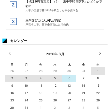
【検証26年度改定】（5）「集中率85％以下」かどうかで
明暗
大半の店舗で基本料1を断念した中小薬局も
薬剤管理官に大原氏が内定
厚労省人事、薬事企画官には稲角氏
カレンダー
2026年 8月
日
月
火
水
木
金
土
26
27
28
29
30
31
1
2
3
4
5
6
7
8
9
10
11
12
13
14
15
16
17
18
19
20
21
22
23
24
25
26
27
28
29
30
31
1
2
3
4
5