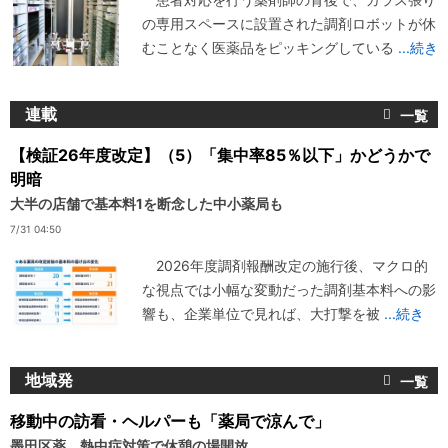
の専用スペースに設置された調剤ロボットが休
むことなく医薬品をピッキングしている
...続き
連載
【検証26年度改定】（5）「集中率85％以下」かどうかで
明暗
大半の店舗で基本料1を断念した中小薬局も
7/31 04:50
2026年度調剤報酬改定の施行後、マクロ的
な視点では小幅な変動だった調剤基本料への影
響も、企業単位で見れば、大打撃を被
...続き
地域発
移動中の訪看・ヘルパーも「薬局で涼んで」
墨田区薬、熱中症対策で休憩の場開放