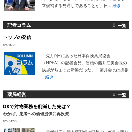
立候補する見通しであることが、日
...続き
記者コラム
トップの発信
8/5 15:29
先月9日にあった日本保険薬局協会
（NPhA）の記者会見。冒頭の藤井江美会長の
挨拶がちょっと新鮮だった。 藤井会長は挨拶
...続き
薬局経営
DXで対物業務を削減した先は？
わかば、患者への価値提供に再投資
8/5 04:50
患者対応を行う薬剤師の背後で、ガラス張り