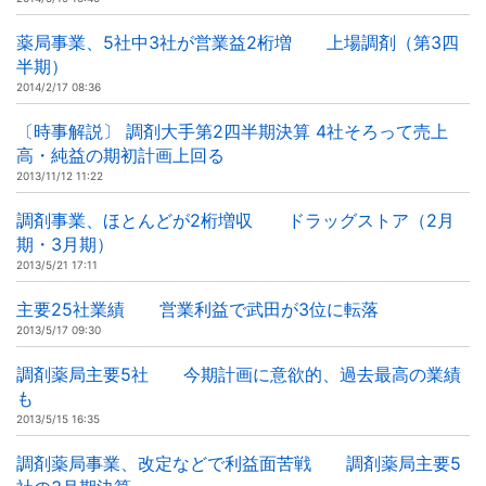
薬局事業、5社中3社が営業益2桁増 上場調剤（第3四
半期）
2014/2/17 08:36
〔時事解説〕 調剤大手第2四半期決算 4社そろって売上
高・純益の期初計画上回る
2013/11/12 11:22
調剤事業、ほとんどが2桁増収 ドラッグストア（2月
期・3月期）
2013/5/21 17:11
主要25社業績 営業利益で武田が3位に転落
2013/5/17 09:30
調剤薬局主要5社 今期計画に意欲的、過去最高の業績
も
2013/5/15 16:35
調剤薬局事業、改定などで利益面苦戦 調剤薬局主要5