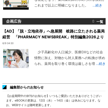
これまで以上に明確になりました。
...続き
企画広告
【AD】「脱・立地依存」へ急展開 岐路に立たされる薬局
経営 「PHARMACY NEWSBREAK」特別編集2026より
6/9 04:30
少子高齢化や人口減少、医療DXなどの社会
情勢に加え、対物から対人業務への転換が求め
られ、薬局を取り巻く環境は厳しさを増
...続き
編集部からのお知らせ
【お盆期間中の休刊のお知らせ】いつもご愛読いただきありがとうござい
ます。eBOOKの更新は、12日（水）～14日（金）は休みになります。な
お、WEBサイトは随時更新します。