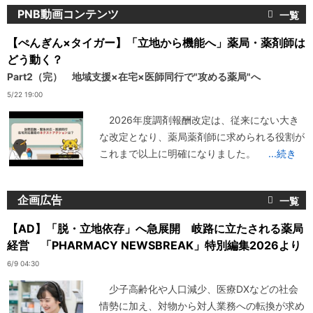
PNB動画コンテンツ
【ぺんぎん×タイガー】「立地から機能へ」薬局・薬剤師は
どう動く？
Part2（完） 地域支援×在宅×医師同行で"攻める薬局"へ
5/22 19:00
2026年度調剤報酬改定は、従来にない大き
な改定となり、薬局薬剤師に求められる役割が
これまで以上に明確になりました。
...続き
企画広告
【AD】「脱・立地依存」へ急展開 岐路に立たされる薬局
経営 「PHARMACY NEWSBREAK」特別編集2026より
6/9 04:30
少子高齢化や人口減少、医療DXなどの社会
情勢に加え、対物から対人業務への転換が求め