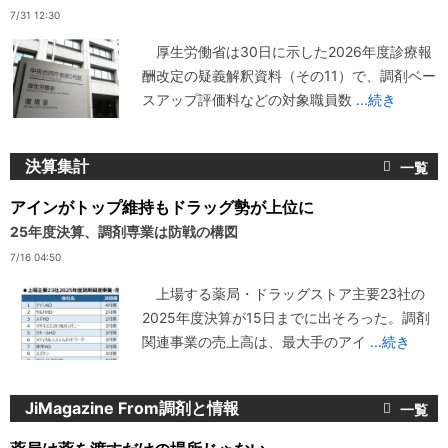
7/31 12:30
厚生労働省は30日に示した2026年度診療報
酬改定の疑義解釈資料（その11）で、調剤ベー
スアップ評価料などの対象職員数
...続き
決算集計
アインがトップ維持もドラッグ勢が上位に
25年度決算、調剤専業は防戦の構図
7/16 04:50
上場する薬局・ドラッグストア主要23社の
2025年度決算が15日までに出そろった。調剤
関連事業の売上高は、最大手のアイ
...続き
JiMagazine From調剤と情報