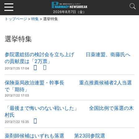
Jump
to
2026年8月7日（金）
navigation
トップページ
>
特集
> 選挙特集
選挙特集
参院選総括の検討会を立ち上げ 日薬連盟、衛藤氏へ
の貢献度は「2万票」
2013/7/25 17:04
保険薬局政治連盟・幹事長 重点推薦候補者2人当選
で「期待」
2013/7/22 17:03
「最後まで悔いのない戦いした」 全国比例で落選の木
村氏
2013/7/22 15:35
薬剤師候補はいずれも落選 第23回参院選