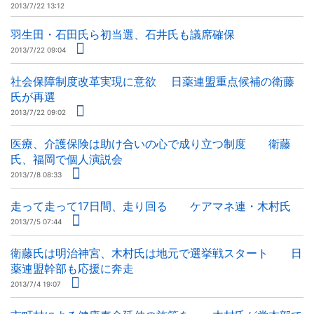
2013/7/22 13:12
羽生田・石田氏ら初当選、石井氏も議席確保
2013/7/22 09:04
社会保障制度改革実現に意欲 日薬連盟重点候補の衛藤
氏が再選
2013/7/22 09:02
医療、介護保険は助け合いの心で成り立つ制度 衛藤
氏、福岡で個人演説会
2013/7/8 08:33
走って走って17日間、走り回る ケアマネ連・木村氏
2013/7/5 07:44
衛藤氏は明治神宮、木村氏は地元で選挙戦スタート 日
薬連盟幹部も応援に奔走
2013/7/4 19:07