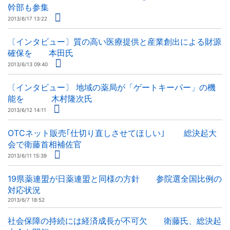
幹部も参集
2013/6/17 13:22
〔インタビュー〕質の高い医療提供と産業創出による財源
確保を 本田氏
2013/6/13 09:40
〔インタビュー〕 地域の薬局が「ゲートキーパー」の機
能を 木村隆次氏
2013/6/12 14:11
OTCネット販売｢仕切り直しさせてほしい｣ 総決起大
会で衛藤首相補佐官
2013/6/11 15:39
19県薬連盟が日薬連盟と同様の方針 参院選全国比例の
対応状況
2013/6/7 18:52
社会保障の持続には経済成長が不可欠 衛藤氏、総決起