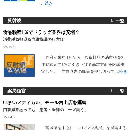
...続き
反射鏡
食品税率1％でドラッグ業界は安堵？
消費税負担巡る自維協議の行方は
8/6 16:37
政府が来年4月から、飲食料品の消費税を2
年間限定で1％に引き下げる基本方針を閣議決
定した。 与野党内の異論を押し切って
...続き
薬局経営
いまいメディカル、モール内出店を継続
門前減算あっても「患者・医師のニーズ高く」
8/7 04:50
宮城県を中心に「オレンジ薬局」を展開する