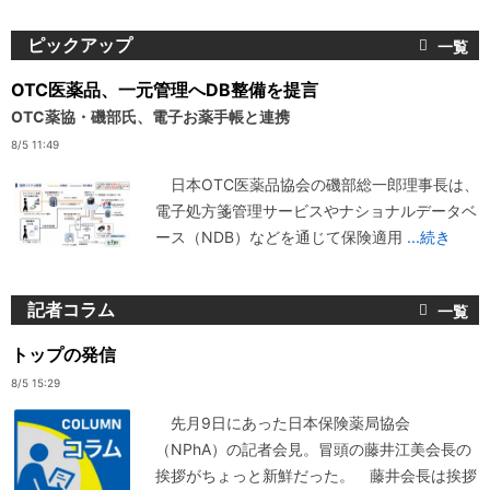
ピックアップ
OTC医薬品、一元管理へDB整備を提言
OTC薬協・磯部氏、電子お薬手帳と連携
8/5 11:49
日本OTC医薬品協会の磯部総一郎理事長は、
電子処方箋管理サービスやナショナルデータベ
ース（NDB）などを通じて保険適用
...続き
記者コラム
トップの発信
8/5 15:29
先月9日にあった日本保険薬局協会
（NPhA）の記者会見。冒頭の藤井江美会長の
挨拶がちょっと新鮮だった。 藤井会長は挨拶