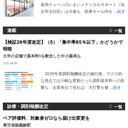
薬局チェーンのいまいメディカルサポート（仙
台市太白区）は今後も、医療モール内を
...続き
連載
【検証26年度改定】（5）「集中率85％以下」かどうかで
明暗
大半の店舗で基本料1を断念した中小薬局も
7/31 04:50
2026年度調剤報酬改定の施行後、マクロ的
な視点では小幅な変動だった調剤基本料への影
響も、企業単位で見れば、大打撃を被
...続き
診療・調剤報酬改定
ベア評価料、対象者ゼロなら届け出変更を
厚労省疑義解釈