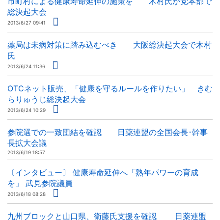
市町村による健康寿命延伸の施策を 木村氏が党本部で
総決起大会
2013/6/27 09:41
薬局は未病対策に踏み込むべき 大阪総決起大会で木村
氏
2013/6/24 11:36
OTCネット販売、「健康を守るルールを作りたい」 きむ
らりゅうじ総決起大会
2013/6/24 10:29
参院選での一致団結を確認 日薬連盟の全国会長･幹事
長拡大会議
2013/6/19 18:57
〔インタビュー〕 健康寿命延伸へ「熟年パワーの育成
を」 武見参院議員
2013/6/18 08:28
九州ブロックと山口県、衛藤氏支援を確認 日薬連盟