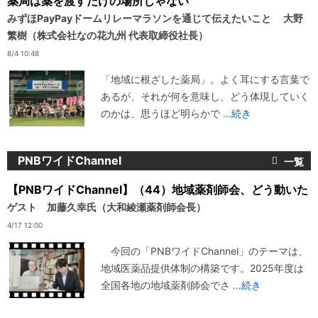
薬局は薬を渡すだけの場所じゃない
みずほPayPayドームリレーマラソンを通じて伝えたいこと 大野
繁樹（株式会社なの花九州 代表取締役社長）
8/4 10:48
「地域に根ざした薬局」。よく耳にする言葉で
あるが、それが何を意味し、どう体現していく
のかは、思うほど明らかで
...続き
PNBワイドChannel
【PNBワイドChannel】（44）地域薬剤師会、どう動いた
ゲスト 加藤久幸氏（大和綾瀬薬剤師会長）
4/17 12:00
今回の「PNBワイドChannel」のテーマは、
地域医薬品提供体制の構築です。2025年度は
全国各地の地域薬剤師会でさ
...続き