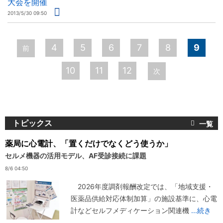
大会を開催
2013/5/30 09:50
ペ
4
5
6
7
8
9
前
ー
10
11
12
次
ジ
トピックス
薬局に心電計、「置くだけでなくどう使うか」
セルメ機器の活用モデル、AF受診接続に課題
8/6 04:50
2026年度調剤報酬改定では、「地域支援・
医薬品供給対応体制加算」の施設基準に、心電
計などセルフメディケーション関連機
...続き