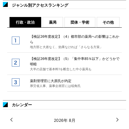
ジャンル別アクセスランキング
行政・政治
薬局
団体・学術
その他
【検証26年度改定】（4）都市部の薬局への影響はこれか
ら
地方部と大差なく、効果なければ「さらなる方策」
【検証26年度改定】（5）「集中率85％以下」かどうかで
明暗
大半の店舗で基本料1を断念した中小薬局も
薬剤管理官に大原氏が内定
厚労省人事、薬事企画官には稲角氏
カレンダー
2026年 8月