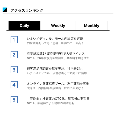
アクセスランキング
Daily
Weekly
Monthly
いまいメディカル、モール内出店を継続
門前減算あっても「患者・医師のニーズ高く」
在薬総加算2と調剤管理料で大幅マイナス
NPhA・26年度改定影響調査、基本料平均は増加
顧客満足度調査を毎年実施、社内表彰も
いまいメディカル 店舗改善と士気向上に活用
オンライン服薬指導ブース、利用薬局を募集
北海道・西興部厚生診療所、村内に薬局なく
「穿刺血」検査薬のOTC化、厚労省に要望書
NPhA、薬剤師による補助の明確化も