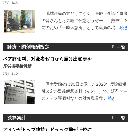
7/30 11:46
地域住民の方だけでなく、医療・介護従事者
の皆さんもお気軽に休憩どうぞ―。 熱中症予
防のため「一時休憩所」として薬局の場
...続き
診療・調剤報酬改定
ベア評価料、対象者ゼロなら届け出変更を
厚労省疑義解釈
7/31 12:30
厚生労働省は30日に示した2026年度診療報
酬改定の疑義解釈資料（その11）で、調剤ベー
スアップ評価料などの対象職員数
...続き
決算集計
アインがトップ維持もドラッグ勢が上位に