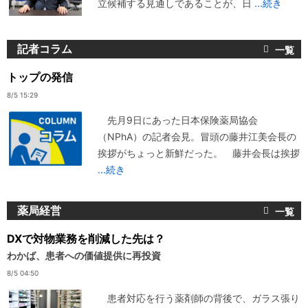
立候補する見通しであることが、日
...続き
記者コラム
トップの発信
8/5 15:29
先月9日にあった日本保険薬局協会
（NPhA）の記者会見。冒頭の藤井江美会長の
挨拶がちょっと新鮮だった。 藤井会長は挨拶
...続き
薬局経営
DXで対物業務を削減した先は？
わかば、患者への価値提供に再投資
8/5 04:50
患者対応を行う薬剤師の背後で、ガラス張り