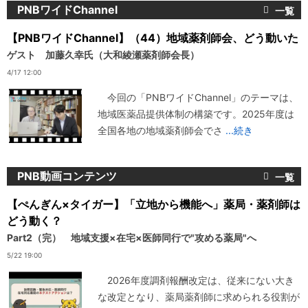
PNBワイドChannel
【PNBワイドChannel】（44）地域薬剤師会、どう動いた
ゲスト 加藤久幸氏（大和綾瀬薬剤師会長）
4/17 12:00
今回の「PNBワイドChannel」のテーマは、
地域医薬品提供体制の構築です。2025年度は
全国各地の地域薬剤師会でさ
...続き
PNB動画コンテンツ
【ぺんぎん×タイガー】「立地から機能へ」薬局・薬剤師は
どう動く？
Part2（完） 地域支援×在宅×医師同行で"攻める薬局"へ
5/22 19:00
2026年度調剤報酬改定は、従来にない大き
な改定となり、薬局薬剤師に求められる役割が