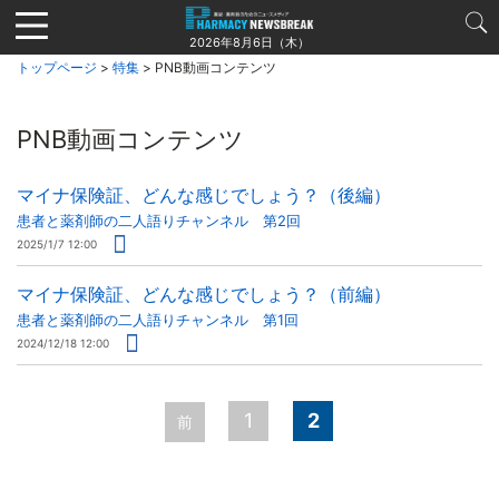
Jump
to
2026年8月6日（木）
navigation
トップページ
>
特集
> PNB動画コンテンツ
PNB動画コンテンツ
マイナ保険証、どんな感じでしょう？（後編）
患者と薬剤師の二人語りチャンネル 第2回
2025/1/7 12:00
マイナ保険証、どんな感じでしょう？（前編）
患者と薬剤師の二人語りチャンネル 第1回
2024/12/18 12:00
ペ
1
2
前
ー
ジ