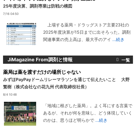
25年度決算、調剤専業は防戦の構図
7/16 04:50
上場する薬局・ドラッグストア主要23社の
2025年度決算が15日までに出そろった。調剤
関連事業の売上高は、最大手のアイ
...続き
JiMagazine From調剤と情報
薬局は薬を渡すだけの場所じゃない
みずほPayPayドームリレーマラソンを通じて伝えたいこと 大野
繁樹（株式会社なの花九州 代表取締役社長）
8/4 10:48
「地域に根ざした薬局」。よく耳にする言葉で
あるが、それが何を意味し、どう体現していく
のかは、思うほど明らかで
...続き