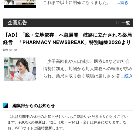
これまで以上に明確になりました。
...続き
企画広告
【AD】「脱・立地依存」へ急展開 岐路に立たされる薬局
経営 「PHARMACY NEWSBREAK」特別編集2026より
6/9 04:30
少子高齢化や人口減少、医療DXなどの社会
情勢に加え、対物から対人業務への転換が求め
られ、薬局を取り巻く環境は厳しさを増
...続き
編集部からのお知らせ
【お盆期間中の休刊のお知らせ】いつもご愛読いただきありがとうござい
ます。eBOOKの更新は、12日（水）～14日（金）は休みになります。な
お、WEBサイトは随時更新します。