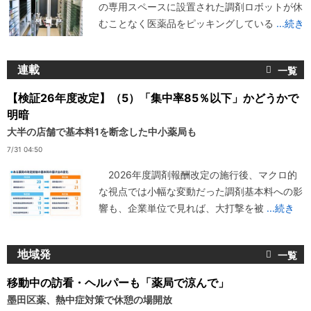
の専用スペースに設置された調剤ロボットが休
むことなく医薬品をピッキングしている
...続き
連載
【検証26年度改定】（5）「集中率85％以下」かどうかで
明暗
大半の店舗で基本料1を断念した中小薬局も
7/31 04:50
2026年度調剤報酬改定の施行後、マクロ的
な視点では小幅な変動だった調剤基本料への影
響も、企業単位で見れば、大打撃を被
...続き
地域発
移動中の訪看・ヘルパーも「薬局で涼んで」
墨田区薬、熱中症対策で休憩の場開放