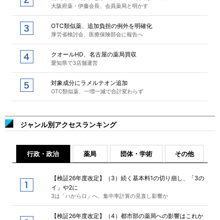
大阪府薬・伊藤会長、会員薬局と明かす
OTC類似薬、追加負担の例外を明確化
厚労省検討会、医療保険部会に報告へ
クオールHD、名古屋の薬局買収
愛知県で3店舗運営
対象成分にラメルテオン追加
OTC類似薬、一増一減で合計変わらず
ジャンル別アクセスランキング
行政・政治
薬局
団体・学術
その他
【検証26年度改定】（3）続く基本料1の切り崩し、「3の
イ」や2に
3は「ハからロ」へ、集中率計算の見直し影響か
【検証26年度改定】（4）都市部の薬局への影響はこれか