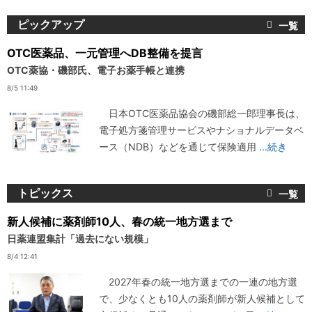
ピックアップ
OTC医薬品、一元管理へDB整備を提言
OTC薬協・磯部氏、電子お薬手帳と連携
8/5 11:49
日本OTC医薬品協会の磯部総一郎理事長は、
電子処方箋管理サービスやナショナルデータベ
ース（NDB）などを通じて保険適用
...続き
トピックス
新人候補に薬剤師10人、春の統一地方選まで
日薬連盟集計「過去にない規模」
8/4 12:41
2027年春の統一地方選までの一連の地方選
で、少なくとも10人の薬剤師が新人候補として