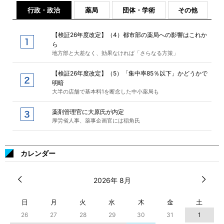
行政・政治
薬局
団体・学術
その他
【検証26年度改定】（4）都市部の薬局への影響はこれか
ら
地方部と大差なく、効果なければ「さらなる方策」
【検証26年度改定】（5）「集中率85％以下」かどうかで
明暗
大半の店舗で基本料1を断念した中小薬局も
薬剤管理官に大原氏が内定
厚労省人事、薬事企画官には稲角氏
カレンダー
2026年 8月
日
月
火
水
木
金
土
26
27
28
29
30
31
1