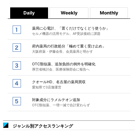
Daily
Weekly
Monthly
薬局に心電計、「置くだけでなくどう使うか」
セルメ機器の活用モデル、AF受診接続に課題
府内薬局の行政処分「極めて重く受け止め」
大阪府薬・伊藤会長、会員薬局と明かす
OTC類似薬、追加負担の例外を明確化
厚労省検討会、医療保険部会に報告へ
クオールHD、名古屋の薬局買収
愛知県で3店舗運営
対象成分にラメルテオン追加
OTC類似薬、一増一減で合計変わらず
ジャンル別アクセスランキング