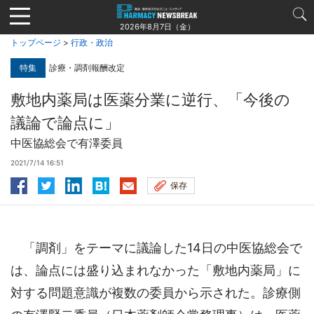
Jump
to
2026年8月7日（金）
navigation
トップページ
>
行政・政治
特集
診療・調剤報酬改定
敷地内薬局は医薬分業に逆行、「今後の
議論で論点に」
中医協総会で有澤委員
2021/7/14 16:51
保存
「調剤」をテーマに議論した14日の中医協総会で
は、論点には盛り込まれなかった「敷地内薬局」に
対する問題意識が複数の委員から示された。診療側