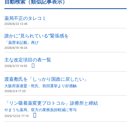
自動検索（類似記事表示）
薬局不正のタレコミ
2026/6/23 12:45
誰かに“見られている”緊張感を
「薬歴未記載」再び
2026/6/19 18:24
主な改定項目の表一覧
2026/2/13 14:55
渡嘉敷氏を「しっかり国政に戻したい」
大阪府薬連盟・乾氏、前回選挙より好感触
2026/2/4 17:25
「リン吸着薬変更プロトコル」診療所と締結
やまうち薬局、双方の業務負担軽減に寄与
2025/12/22 17:15