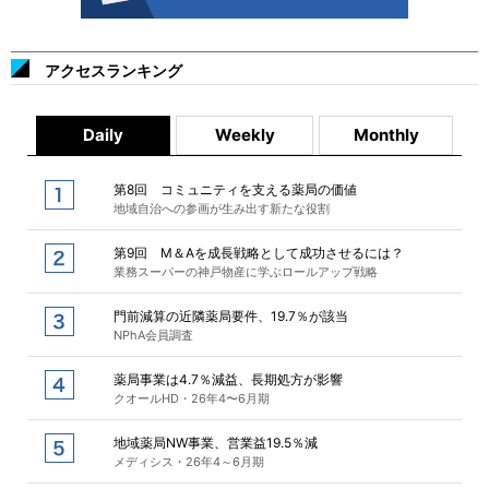
アクセスランキング
Daily
Weekly
Monthly
第8回 コミュニティを支える薬局の価値
地域自治への参画が生み出す新たな役割
第9回 M＆Aを成長戦略として成功させるには？
業務スーパーの神戸物産に学ぶロールアップ戦略
門前減算の近隣薬局要件、19.7％が該当
NPhA会員調査
薬局事業は4.7％減益、長期処方が影響
クオールHD・26年4〜6月期
地域薬局NW事業、営業益19.5％減
メディシス・26年4～6月期