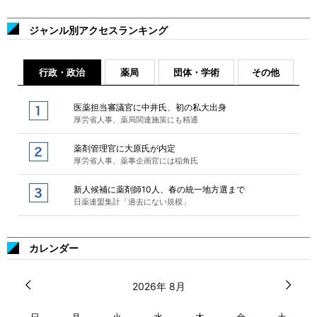
ジャンル別アクセスランキング
行政・政治
薬局
団体・学術
その他
医薬担当審議官に中井氏、初の私大出身
厚労省人事、薬局関連施策にも精通
薬剤管理官に大原氏が内定
厚労省人事、薬事企画官には稲角氏
新人候補に薬剤師10人、春の統一地方選まで
日薬連盟集計「過去にない規模」
カレンダー
2026年 8月