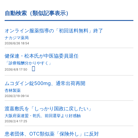
自動検索（類似記事表示）
オンライン服薬指導の「初回送料無料」終了
ナカジマ薬局
2026/6/26 18:54
健保連・松本氏が中医協委員退任
「診療報酬分かりやすく」
2026/4/8 17:50
ムコダイン錠500mg、通常出荷再開
杏林製薬
2026/2/19 09:14
渡嘉敷氏を「しっかり国政に戻したい」
大阪府薬連盟・乾氏、前回選挙より好感触
2026/2/4 17:25
患者団体、OTC類似薬「保険外し」に反対