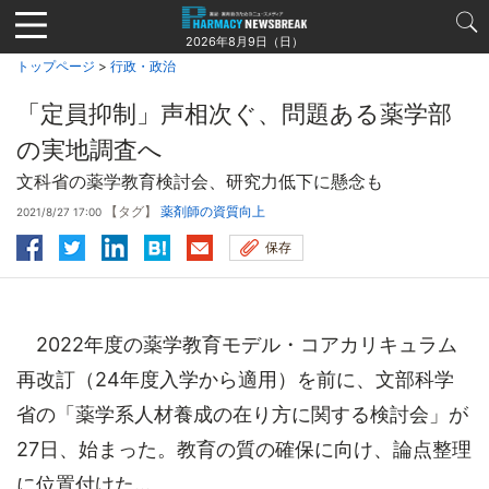
Jump
to
2026年8月9日（日）
navigation
トップページ
>
行政・政治
「定員抑制」声相次ぐ、問題ある薬学部
の実地調査へ
文科省の薬学教育検討会、研究力低下に懸念も
【タグ】
薬剤師の資質向上
2021/8/27 17:00
保存
2022年度の薬学教育モデル・コアカリキュラム
再改訂（24年度入学から適用）を前に、文部科学
省の「薬学系人材養成の在り方に関する検討会」が
27日、始まった。教育の質の確保に向け、論点整理
に位置付けた...