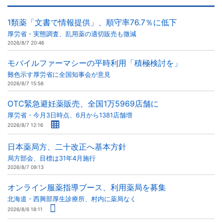
1類薬「文書で情報提供」、順守率76.7％に低下
厚労省・実態調査、乱用薬の適切販売も微減
2026/8/7 20:46
モバイルファーマシーの平時利用「積極検討を」
難色示す厚労省に全国知事会が意見
2026/8/7 15:56
OTC緊急避妊薬販売、全国1万5969店舗に
厚労省・今月3日時点、6月から1381店舗増
2026/8/7 12:16
日本薬局方、二十改正へ基本方針
局方部会、目標は31年4月施行
2026/8/7 09:13
オンライン服薬指導ブース、利用薬局を募集
北海道・西興部厚生診療所、村内に薬局なく
2026/8/6 18:11