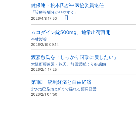
健保連・松本氏が中医協委員退任
「診療報酬分かりやすく」
2026/4/8 17:50
ムコダイン錠500mg、通常出荷再開
杏林製薬
2026/2/19 09:14
渡嘉敷氏を「しっかり国政に戻したい」
大阪府薬連盟・乾氏、前回選挙より好感触
2026/2/4 17:25
第1回 統制経済と自由経済
2つの経済のはざまで揺れる薬局経営
2026/2/1 04:50