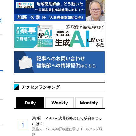
る
アクセスランキング
Daily
Weekly
Monthly
第9回 M＆Aを成長戦略として成功させる
には？
業務スーパーの神戸物産に学ぶロールアップ戦
略