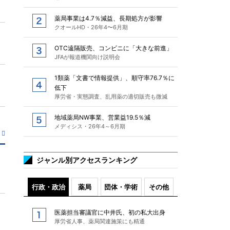
薬局事業は4.7％減益、長期処方が影響
クオールHD・26年4〜6月期
OTC遠隔販売、コンビニに「大きな前進」
JFAが報道機関向け説明会
1類薬「文書で情報提供」、順守率76.7％に
低下
厚労省・実態調査、乱用薬の適切販売も微減
地域薬局NW事業、営業益19.5％減
メディシス・26年4～6月期
ジャンル別アクセスランキング
行政・政治
薬局
団体・学術
その他
医薬担当審議官に中井氏、初の私大出身
厚労省人事、薬局関連施策にも精通