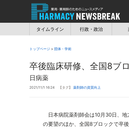
Jump
to
navigation
タイムライン
行政・政治
トップページ
>
団体・学術
卒後臨床研修、全国8ブ
日病薬
2021/11/1 16:24
【タグ】
薬剤師の資質向上
日本病院薬剤師会は10月30日、地
の要望のほか、全国8ブロックで卒