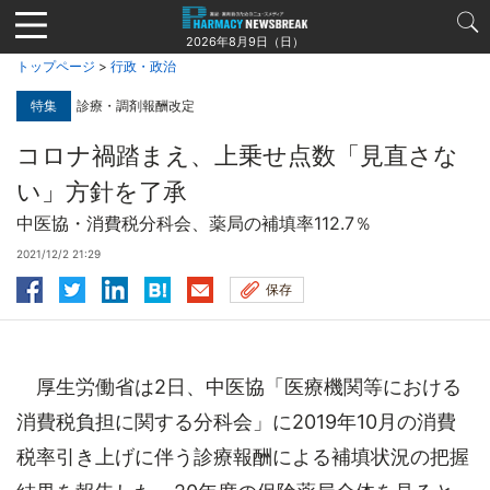
Jump
to
2026年8月9日（日）
navigation
トップページ
>
行政・政治
特集
診療・調剤報酬改定
コロナ禍踏まえ、上乗せ点数「見直さな
い」方針を了承
中医協・消費税分科会、薬局の補填率112.7％
2021/12/2 21:29
保存
厚生労働省は2日、中医協「医療機関等における
消費税負担に関する分科会」に2019年10月の消費
税率引き上げに伴う診療報酬による補填状況の把握