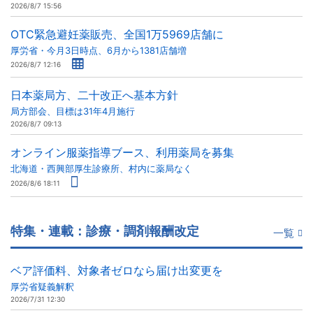
2026/8/7 15:56
OTC緊急避妊薬販売、全国1万5969店舗に
厚労省・今月3日時点、6月から1381店舗増
2026/8/7 12:16
日本薬局方、二十改正へ基本方針
局方部会、目標は31年4月施行
2026/8/7 09:13
オンライン服薬指導ブース、利用薬局を募集
北海道・西興部厚生診療所、村内に薬局なく
2026/8/6 18:11
特集・連載：診療・調剤報酬改定
一覧
ベア評価料、対象者ゼロなら届け出変更を
厚労省疑義解釈
2026/7/31 12:30