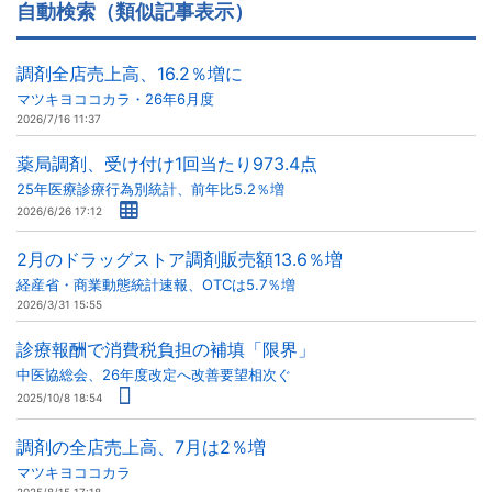
自動検索（類似記事表示）
調剤全店売上高、16.2％増に
マツキヨココカラ・26年6月度
2026/7/16 11:37
薬局調剤、受け付け1回当たり973.4点
25年医療診療行為別統計、前年比5.2％増
2026/6/26 17:12
2月のドラッグストア調剤販売額13.6％増
経産省・商業動態統計速報、OTCは5.7％増
2026/3/31 15:55
診療報酬で消費税負担の補填「限界」
中医協総会、26年度改定へ改善要望相次ぐ
2025/10/8 18:54
調剤の全店売上高、7月は2％増
マツキヨココカラ