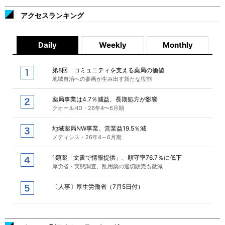
アクセスランキング
Daily
Weekly
Monthly
第8回 コミュニティを支える薬局の価値
地域自治への参画が生み出す新たな役割
薬局事業は4.7％減益、長期処方が影響
クオールHD・26年4〜6月期
地域薬局NW事業、営業益19.5％減
メディシス・26年4～6月期
1類薬「文書で情報提供」、順守率76.7％に低下
厚労省・実態調査、乱用薬の適切販売も微減
〔人事〕厚生労働省（7月5日付）