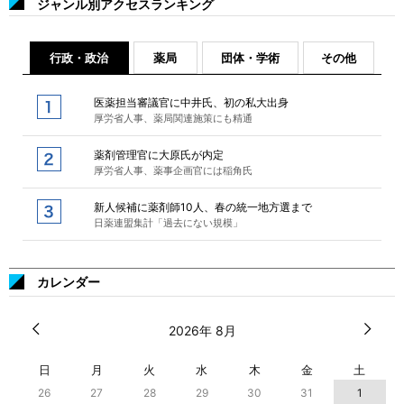
ジャンル別アクセスランキング
行政・政治
薬局
団体・学術
その他
医薬担当審議官に中井氏、初の私大出身
厚労省人事、薬局関連施策にも精通
薬剤管理官に大原氏が内定
厚労省人事、薬事企画官には稲角氏
新人候補に薬剤師10人、春の統一地方選まで
日薬連盟集計「過去にない規模」
カレンダー
2026年 8月
日
月
火
水
木
金
土
26
27
28
29
30
31
1