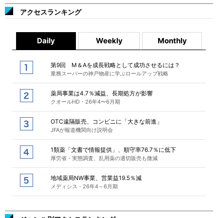
アクセスランキング
Daily
Weekly
Monthly
第9回 M＆Aを成長戦略として成功させるには？
業務スーパーの神戸物産に学ぶロールアップ戦略
薬局事業は4.7％減益、長期処方が影響
クオールHD・26年4〜6月期
OTC遠隔販売、コンビニに「大きな前進」
JFAが報道機関向け説明会
1類薬「文書で情報提供」、順守率76.7％に低下
厚労省・実態調査、乱用薬の適切販売も微減
地域薬局NW事業、営業益19.5％減
メディシス・26年4～6月期