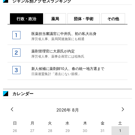
ジャンル別アクセスランキング
行政・政治
薬局
団体・学術
その他
医薬担当審議官に中井氏、初の私大出身
厚労省人事、薬局関連施策にも精通
薬剤管理官に大原氏が内定
厚労省人事、薬事企画官には稲角氏
新人候補に薬剤師10人、春の統一地方選まで
日薬連盟集計「過去にない規模」
カレンダー
2026年 8月
日
月
火
水
木
金
土
26
27
28
29
30
31
1