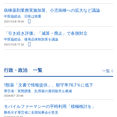
病棟薬剤業務実施加算、小児病棟への拡大など議論
中医協総会、日医は慎重
2021/12/8 19:00
「引き続き評価」「減算・廃止」で各側対立
中医協総会、後発品体制加算を議論
2021/12/8 17:32
行政・政治
一覧
一覧
1類薬「文書で情報提供」、順守率76.7％に低下
厚労省・実態調査、乱用薬の適切販売も微減
2026/8/7 20:46
モバイルファーマシーの平時利用「積極検討を」
難色示す厚労省に全国知事会が意見