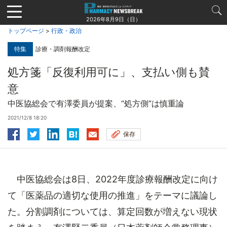
Jump
to
2026年8月9日（日）
navigation
トップページ
>
行政・政治
特集
診療・調剤報酬改定
処方箋「反復利用可に」、支払い側も賛
意
中医協総会で有澤委員が提案、“処方側”は慎重論
2021/12/8 18:20
保存
中医協総会は8日、2022年度診療報酬改定に向け
て「医薬品の適切な使用の推進」をテーマに議論し
た。分割調剤については、算定回数が増えない現状