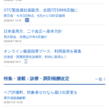
2026/8/7 15:56
OTC緊急避妊薬販売、全国1万5969店舗に
厚労省・今月3日時点、6月から1381店舗増
2026/8/7 12:16
日本薬局方、二十改正へ基本方針
局方部会、目標は31年4月施行
2026/8/7 09:13
オンライン服薬指導ブース、利用薬局を募集
北海道・西興部厚生診療所、村内に薬局なく
2026/8/6 18:11
特集・連載：診療・調剤報酬改定
一覧
ベア評価料、対象者ゼロなら届け出変更を
厚労省疑義解釈
2026/7/31 12:30