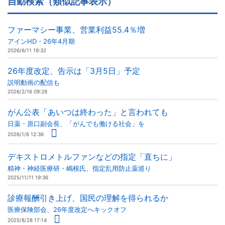
自動検索（類似記事表示）
ファーマシー事業、営業利益55.4％増
アインHD・26年4月期
2026/6/11 19:32
26年度改定、告示は「3月5日」予定
説明動画の配信も
2026/2/16 09:28
がん公表「あいつは終わった」と言われても
日薬・原口副会長、「がんでも働ける社会」を
2026/1/6 12:36
デキストロメトルファンなどの指定「直ちに」
精神・神経医療研・嶋根氏、指定乱用防止薬巡り
2025/11/11 19:36
診療報酬引き上げ、国民の理解を得られるか
医療保険部会、26年度改定へキックオフ
2025/8/28 17:14