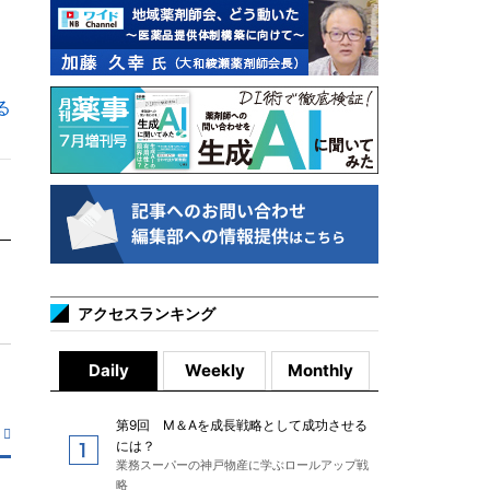
る
アクセスランキング
Daily
Weekly
Monthly
第9回 M＆Aを成長戦略として成功させる
には？
業務スーパーの神戸物産に学ぶロールアップ戦
略