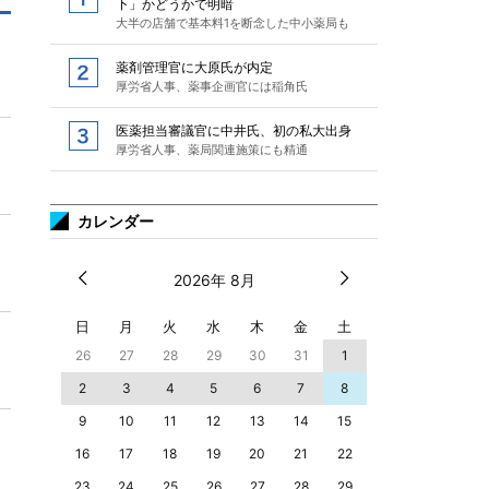
下」かどうかで明暗
大半の店舗で基本料1を断念した中小薬局も
薬剤管理官に大原氏が内定
厚労省人事、薬事企画官には稲角氏
医薬担当審議官に中井氏、初の私大出身
厚労省人事、薬局関連施策にも精通
カレンダー
2026年 8月
日
月
火
水
木
金
土
26
27
28
29
30
31
1
2
3
4
5
6
7
8
9
10
11
12
13
14
15
16
17
18
19
20
21
22
23
24
25
26
27
28
29