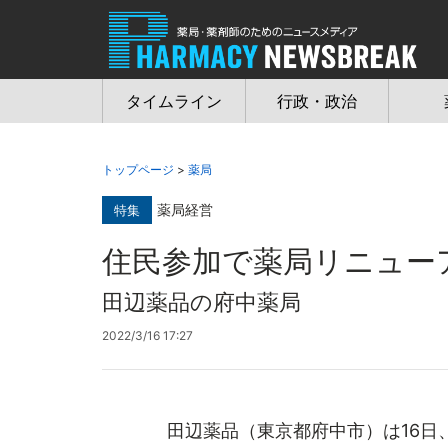
Jump
to
navigation
タイムライン
行政・政治
トップページ
>
薬局
薬局経営
特集
住民参加で薬局リニュー
田辺薬品の府中薬局
2022/3/16 17:27
田辺薬品（東京都府中市）は16日