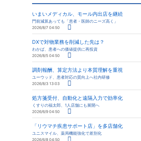
いまいメディカル、モール内出店を継続
門前減算あっても「患者・医師のニーズ高く」
2026/8/7 04:50
DXで対物業務を削減した先は？
わかば、患者への価値提供に再投資
2026/8/5 04:50
調剤報酬、算定方法より本質理解を重視
ユーウッド、患者対応の質向上へ社内研修
2026/8/3 13:03
処方箋受付、自動化と遠隔入力で効率化
くすりの福太郎、1人店舗にも展開へ
2026/6/9 04:50
「リウマチ疾患サポート店」を多店舗化
ユニスマイル、薬局機能強化で差別化
2026/6/8 04:50