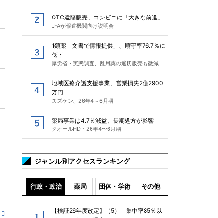
OTC遠隔販売、コンビニに「大きな前進」
JFAが報道機関向け説明会
1類薬「文書で情報提供」、順守率76.7％に
低下
厚労省・実態調査、乱用薬の適切販売も微減
地域医療介護支援事業、営業損失2億2900
万円
スズケン、26年4～6月期
薬局事業は4.7％減益、長期処方が影響
クオールHD・26年4〜6月期
ジャンル別アクセスランキング
行政・政治
薬局
団体・学術
その他
【検証26年度改定】（5）「集中率85％以