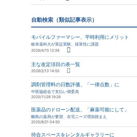
自動検索（類似記事表示）
モバイルファーマシー、平時利用にメリット
岐阜薬科大が実証実験、採算性に課題
2026/4/15 12:38
主な改定項目の表一覧
2026/2/13 14:55
調剤管理料の日数評価、「一律点数」に
中医協総会で支払い側委員
2025/11/28 19:29
医薬品のドローン配送、「麻薬可能にして」
離島の薬局が要望、在宅ニーズ増加踏まえ
2025/8/21 04:50
待合スペースをレンタルギャラリーに