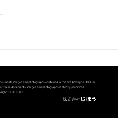
documents,images and photographs contained in this site belong to JIHO,Inc.
of these documents, images and photographs is strictly prohibited.
right (C) JIHO,Inc.