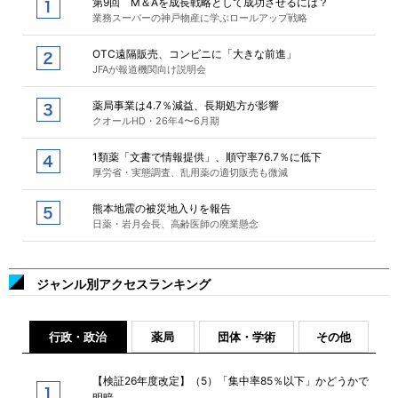
第9回 M＆Aを成長戦略として成功させるには？
業務スーパーの神戸物産に学ぶロールアップ戦略
OTC遠隔販売、コンビニに「大きな前進」
JFAが報道機関向け説明会
薬局事業は4.7％減益、長期処方が影響
クオールHD・26年4〜6月期
1類薬「文書で情報提供」、順守率76.7％に低下
厚労省・実態調査、乱用薬の適切販売も微減
熊本地震の被災地入りを報告
日薬・岩月会長、高齢医師の廃業懸念
ジャンル別アクセスランキング
行政・政治
薬局
団体・学術
その他
【検証26年度改定】（5）「集中率85％以下」かどうかで
明暗