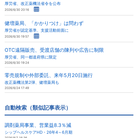
厚労省、改正薬機法省令を公布
2026/6/30 20:16
健増薬局、「かかりつけ」は問わず
厚労省が認定基準、支援活動前面に
2026/6/30 19:57
OTC遠隔販売、受渡店舗の陳列や広告に制限
厚労省、同一都道府県に限定
2026/6/30 19:24
零売規制や外部委託、来年5月20日施行
改正薬機法第2弾、健増薬局も
2026/6/24 17:49
自動検索（類似記事表示）
調剤薬局事業、営業益8.3％減
シップヘルスケアHD・26年4～6月期
2026/8/7 16:36