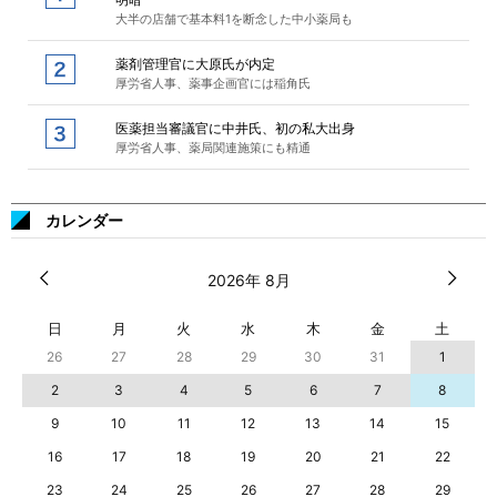
大半の店舗で基本料1を断念した中小薬局も
薬剤管理官に大原氏が内定
厚労省人事、薬事企画官には稲角氏
医薬担当審議官に中井氏、初の私大出身
厚労省人事、薬局関連施策にも精通
カレンダー
2026年 8月
日
月
火
水
木
金
土
26
27
28
29
30
31
1
2
3
4
5
6
7
8
9
10
11
12
13
14
15
16
17
18
19
20
21
22
23
24
25
26
27
28
29