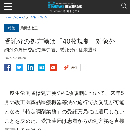
Jump
to
2026年8月8日（土）
navigation
トップページ
>
行政・政治
特集
薬機法改正
受託分の処方箋は「40枚規制」対象外
調剤の外部委託で厚労省、委託分は従来通り
2026/7/3 04:50
保存
厚生労働省は処方箋の40枚規制について、来年5
月の改正医薬品医療機器等法の施行で委受託が可能
となる「特定調剤業務」の受託薬局には適用しない
ことを決めた。受託薬局は患者からの処方箋を直接