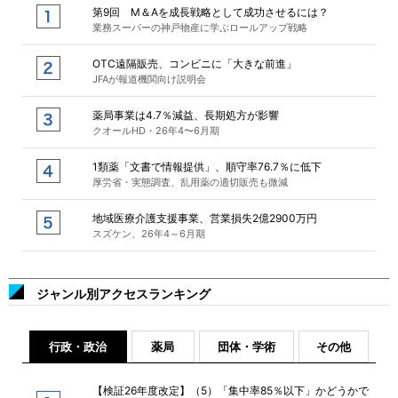
第9回 M＆Aを成長戦略として成功させるには？
業務スーパーの神戸物産に学ぶロールアップ戦略
OTC遠隔販売、コンビニに「大きな前進」
JFAが報道機関向け説明会
薬局事業は4.7％減益、長期処方が影響
クオールHD・26年4〜6月期
1類薬「文書で情報提供」、順守率76.7％に低下
厚労省・実態調査、乱用薬の適切販売も微減
地域医療介護支援事業、営業損失2億2900万円
スズケン、26年4～6月期
ジャンル別アクセスランキング
行政・政治
薬局
団体・学術
その他
【検証26年度改定】（5）「集中率85％以下」かどうかで