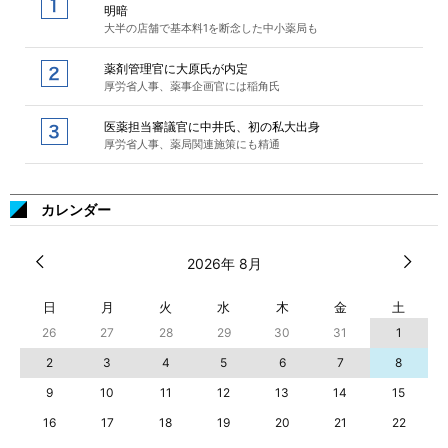
明暗
大半の店舗で基本料1を断念した中小薬局も
薬剤管理官に大原氏が内定
厚労省人事、薬事企画官には稲角氏
医薬担当審議官に中井氏、初の私大出身
厚労省人事、薬局関連施策にも精通
カレンダー
2026年 8月
日
月
火
水
木
金
土
26
27
28
29
30
31
1
2
3
4
5
6
7
8
9
10
11
12
13
14
15
16
17
18
19
20
21
22