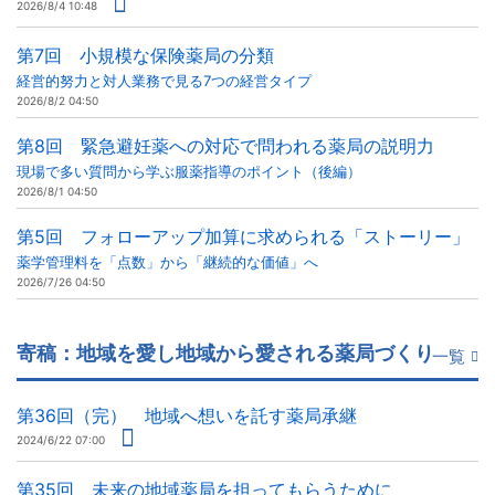
2026/8/4 10:48
第7回 小規模な保険薬局の分類
経営的努力と対人業務で見る7つの経営タイプ
2026/8/2 04:50
第8回 緊急避妊薬への対応で問われる薬局の説明力
現場で多い質問から学ぶ服薬指導のポイント（後編）
2026/8/1 04:50
第5回 フォローアップ加算に求められる「ストーリー」
薬学管理料を「点数」から「継続的な価値」へ
2026/7/26 04:50
寄稿：地域を愛し地域から愛される薬局づくり
一覧
第36回（完） 地域へ想いを託す薬局承継
2024/6/22 07:00
第35回 未来の地域薬局を担ってもらうために