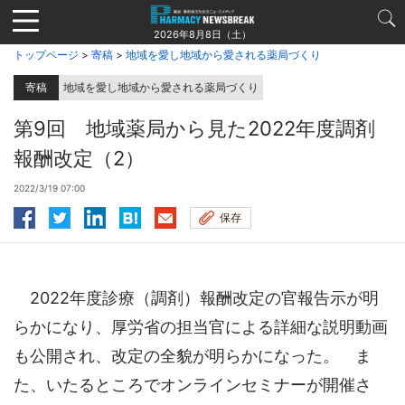
Jump
to
2026年8月8日（土）
navigation
トップページ
>
寄稿
>
地域を愛し地域から愛される薬局づくり
寄稿
地域を愛し地域から愛される薬局づくり
第9回 地域薬局から見た2022年度調剤
報酬改定（2）
2022/3/19 07:00
保存
2022年度診療（調剤）報酬改定の官報告示が明
らかになり、厚労省の担当官による詳細な説明動画
も公開され、改定の全貌が明らかになった。 ま
た、いたるところでオンラインセミナーが開催さ