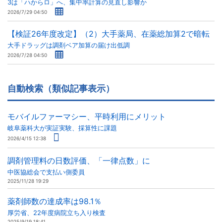
3は「ハからロ」へ、集中率計算の見直し影響か
2026/7/29 04:50
【検証26年度改定】（2）大手薬局、在薬総加算2で暗転
大手ドラッグは調剤ベア加算の届け出低調
2026/7/28 04:50
自動検索（類似記事表示）
モバイルファーマシー、平時利用にメリット
岐阜薬科大が実証実験、採算性に課題
2026/4/15 12:38
調剤管理料の日数評価、「一律点数」に
中医協総会で支払い側委員
2025/11/28 19:29
薬剤師数の達成率は98.1％
厚労省、22年度病院立ち入り検査
2025/9/19 18:41