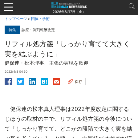
Jump
to
2026年8月7日（金）
navigation
トップページ
>
団体・学術
特集
診療・調剤報酬改定
リフィル処方箋「しっかり育てて大きく
実を結ぶように」
健保連・松本理事、主張の実現を歓迎
2022/4/8 04:50
保存
健保連の松本真人理事は2022年度改定に関する
じほうの取材の中で、リフィル処方箋の今後につい
て「しっかり育てて、どこかの段階で大きく実を結