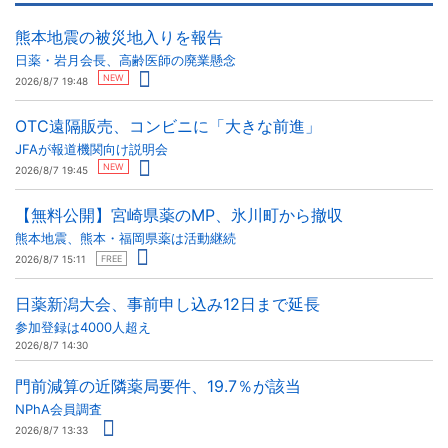
熊本地震の被災地入りを報告
日薬・岩月会長、高齢医師の廃業懸念
NEW
2026/8/7 19:48
OTC遠隔販売、コンビニに「大きな前進」
JFAが報道機関向け説明会
NEW
2026/8/7 19:45
【無料公開】宮崎県薬のMP、氷川町から撤収
熊本地震、熊本・福岡県薬は活動継続
2026/8/7 15:11
FREE
日薬新潟大会、事前申し込み12日まで延長
参加登録は4000人超え
2026/8/7 14:30
門前減算の近隣薬局要件、19.7％が該当
NPhA会員調査
2026/8/7 13:33