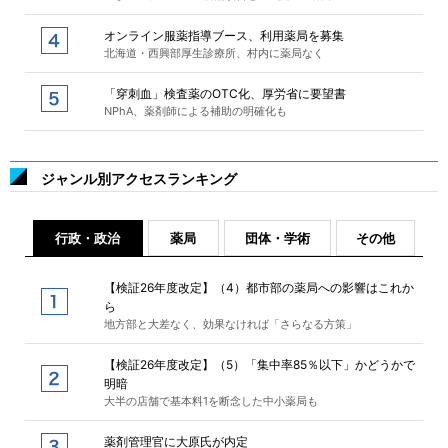
オンライン服薬指導ブース、利用薬局を募集
北海道・西興部厚生診療所、村内に薬局なく
「穿刺血」検査薬のOTC化、厚労省に要望書
NPhA、薬剤師による補助の明確化も
ジャンル別アクセスランキング
行政・政治
薬局
団体・学術
その他
【検証26年度改定】（4）都市部の薬局への影響はこれか
ら
地方部と大差なく、効果なければ「さらなる方策」
【検証26年度改定】（5）「集中率85％以下」かどうかで
明暗
大半の店舗で基本料1を断念した中小薬局も
薬剤管理官に大原氏が内定