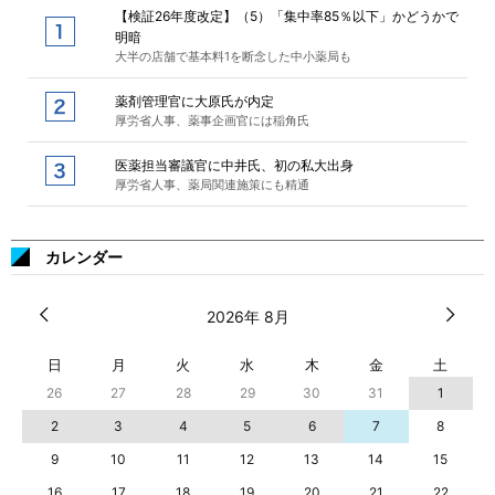
【検証26年度改定】（5）「集中率85％以下」かどうかで
明暗
大半の店舗で基本料1を断念した中小薬局も
薬剤管理官に大原氏が内定
厚労省人事、薬事企画官には稲角氏
医薬担当審議官に中井氏、初の私大出身
厚労省人事、薬局関連施策にも精通
カレンダー
2026年 8月
日
月
火
水
木
金
土
26
27
28
29
30
31
1
2
3
4
5
6
7
8
9
10
11
12
13
14
15
16
17
18
19
20
21
22