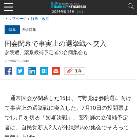
Jump
to
2026年8月8日（土）
navigation
トップページ
>
行政・政治
特集
選挙特集
国会閉幕で事実上の選挙戦へ突入
参院選、薬系候補予定者の合同集会も
2022/6/15 23:49
保存
通常国会が閉幕した15日、与野党は参院選に向け
て事実上の選挙戦に突入した。7月10日の投開票ま
で1カ月を切る「短期決戦」。薬剤師の立候補予定
者は、自民党新人2人が沖縄県内の集会でそろって