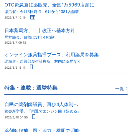
OTC緊急避妊薬販売、全国1万5969店舗に
厚労省・今月3日時点、6月から1381店舗増
2026/8/7 12:16
日本薬局方、二十改正へ基本方針
局方部会、目標は31年4月施行
2026/8/7 09:13
オンライン服薬指導ブース、利用薬局を募集
北海道・西興部厚生診療所、村内に薬局なく
2026/8/6 18:11
特集・連載：選挙特集
一覧
自民の薬剤師議員、再び4人体制へ
衆参厚労委、「両翼でエンジン回り始める」
2026/2/10 04:50
薬剤師候補、風・地力・構図で明暗