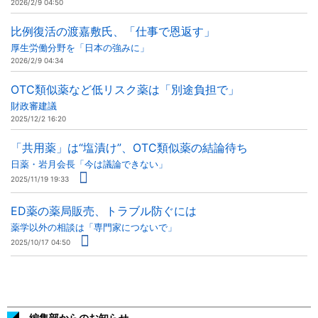
2026/2/9 04:50
比例復活の渡嘉敷氏、「仕事で恩返す」
厚生労働分野を「日本の強みに」
2026/2/9 04:34
OTC類似薬など低リスク薬は「別途負担で」
財政審建議
2025/12/2 16:20
「共用薬」は“塩漬け”、OTC類似薬の結論待ち
日薬・岩月会長「今は議論できない」
2025/11/19 19:33
ED薬の薬局販売、トラブル防ぐには
薬学以外の相談は「専門家につないで」
2025/10/17 04:50
編集部からのお知らせ