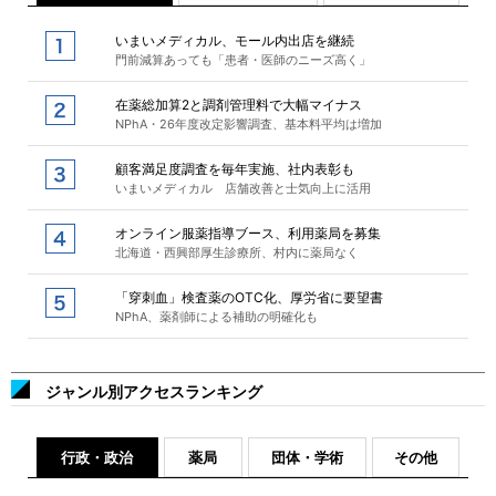
いまいメディカル、モール内出店を継続
門前減算あっても「患者・医師のニーズ高く」
在薬総加算2と調剤管理料で大幅マイナス
NPhA・26年度改定影響調査、基本料平均は増加
顧客満足度調査を毎年実施、社内表彰も
いまいメディカル 店舗改善と士気向上に活用
オンライン服薬指導ブース、利用薬局を募集
北海道・西興部厚生診療所、村内に薬局なく
「穿刺血」検査薬のOTC化、厚労省に要望書
NPhA、薬剤師による補助の明確化も
ジャンル別アクセスランキング
行政・政治
薬局
団体・学術
その他