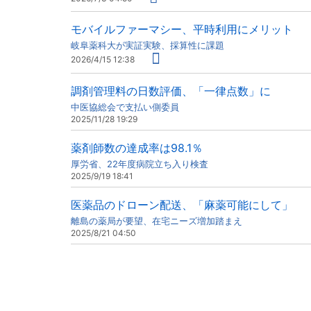
モバイルファーマシー、平時利用にメリット
岐阜薬科大が実証実験、採算性に課題
2026/4/15 12:38
調剤管理料の日数評価、「一律点数」に
中医協総会で支払い側委員
2025/11/28 19:29
薬剤師数の達成率は98.1％
厚労省、22年度病院立ち入り検査
2025/9/19 18:41
医薬品のドローン配送、「麻薬可能にして」
離島の薬局が要望、在宅ニーズ増加踏まえ
2025/8/21 04:50