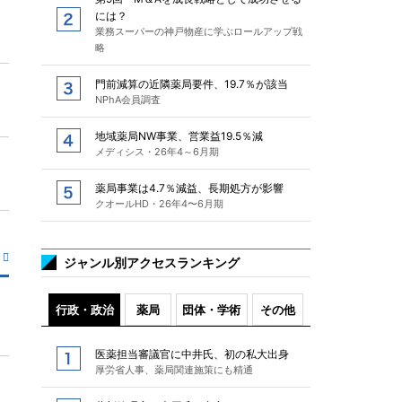
には？
業務スーパーの神戸物産に学ぶロールアップ戦
略
門前減算の近隣薬局要件、19.7％が該当
NPhA会員調査
地域薬局NW事業、営業益19.5％減
メディシス・26年4～6月期
薬局事業は4.7％減益、長期処方が影響
クオールHD・26年4〜6月期
ジャンル別アクセスランキング
行政・政治
薬局
団体・学術
その他
医薬担当審議官に中井氏、初の私大出身
厚労省人事、薬局関連施策にも精通