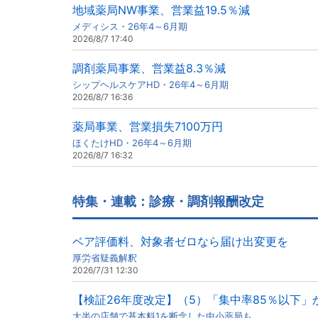
地域薬局NW事業、営業益19.5％減
メディシス・26年4～6月期
2026/8/7 17:40
調剤薬局事業、営業益8.3％減
シップヘルスケアHD・26年4～6月期
2026/8/7 16:36
薬局事業、営業損失7100万円
ほくたけHD・26年4～6月期
2026/8/7 16:32
特集・連載：診療・調剤報酬改定
ベア評価料、対象者ゼロなら届け出変更を
厚労省疑義解釈
2026/7/31 12:30
【検証26年度改定】（5）「集中率85％以下」
大半の店舗で基本料1を断念した中小薬局も