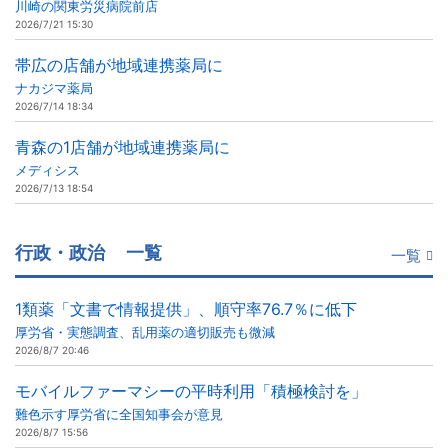
川崎の関東労災病院前店
2026/7/21 15:30
帯広の店舗が地域連携薬局に
ナカジマ薬局
2026/7/14 18:34
青森の1店舗が地域連携薬局に
メディシス
2026/7/13 18:54
行政・政治
一覧
一覧
1類薬「文書で情報提供」、順守率76.7％に低下
厚労省・実態調査、乱用薬の適切販売も微減
2026/8/7 20:46
モバイルファーマシーの平時利用「積極検討を」
難色示す厚労省に全国知事会が意見
2026/8/7 15:56