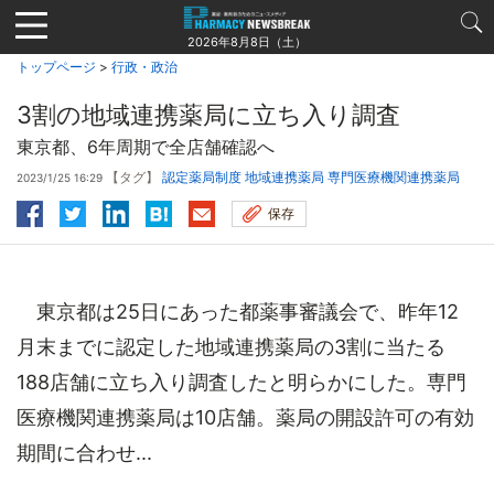
Jump
to
2026年8月8日（土）
navigation
トップページ
>
行政・政治
3割の地域連携薬局に立ち入り調査
東京都、6年周期で全店舗確認へ
【タグ】
認定薬局制度
地域連携薬局
専門医療機関連携薬局
2023/1/25 16:29
保存
東京都は25日にあった都薬事審議会で、昨年12
月末までに認定した地域連携薬局の3割に当たる
188店舗に立ち入り調査したと明らかにした。専門
医療機関連携薬局は10店舗。薬局の開設許可の有効
期間に合わせ...