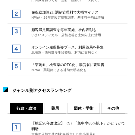
門前減算あっても「患者・医師のニーズ高く」
在薬総加算2と調剤管理料で大幅マイナス
NPhA・26年度改定影響調査、基本料平均は増加
顧客満足度調査を毎年実施、社内表彰も
いまいメディカル 店舗改善と士気向上に活用
オンライン服薬指導ブース、利用薬局を募集
北海道・西興部厚生診療所、村内に薬局なく
「穿刺血」検査薬のOTC化、厚労省に要望書
NPhA、薬剤師による補助の明確化も
ジャンル別アクセスランキング
行政・政治
薬局
団体・学術
その他
【検証26年度改定】（5）「集中率85％以下」かどうかで
明暗
大半の店舗で基本料1を断念した中小薬局も