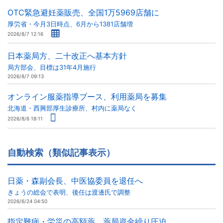
OTC緊急避妊薬販売、全国1万5969店舗に
厚労省・今月3日時点、6月から1381店舗増
2026/8/7 12:16
日本薬局方、二十改正へ基本方針
局方部会、目標は31年4月施行
2026/8/7 09:13
オンライン服薬指導ブース、利用薬局を募集
北海道・西興部厚生診療所、村内に薬局なく
2026/8/6 18:11
自動検索（類似記事表示）
日薬・森副会長、中医協委員を退任へ
きょうの総会で表明、後任は渡邊氏で調整
2026/6/24 04:50
指定難病・労災の高額薬、薬局資金繰り圧迫