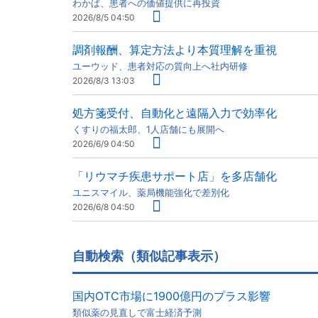
わかば、患者への価値提供に再投資
2026/8/5 04:50
調剤報酬、算定方法より本質理解を重視
ユーウッド、患者対応の質向上へ社内研修
2026/8/3 13:03
処方箋受付、自動化と遠隔入力で効率化
くすりの福太郎、1人店舗にも展開へ
2026/6/9 04:50
「リウマチ疾患サポート店」を多店舗化
ユニスマイル、薬局機能強化で差別化
2026/6/8 04:50
自動検索（類似記事表示）
国内OTC市場に1900億円のプラス影響
類似薬の見直しで富士経済予測