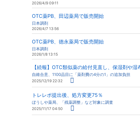
2026/4/9 09:11
OTC薬PB、田辺薬局で販売開始
日本調剤
2026/4/7 13:56
OTC薬PB、徳永薬局で販売開始
日本調剤
2026/1/8 13:15
【続報】OTC類似薬の給付見直し、保湿剤や湿
自維合意、1100品目に「薬剤費の4分の1」の追加負担
2025/12/19 22:32
トレレポ提出後、処方変更75％
ぼうしや薬局、「残薬調整」など対象に調査
2025/11/17 04:50