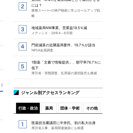
には？
業務スーパーの神戸物産に学ぶロールアップ戦
略
地域薬局NW事業、営業益19.5％減
メディシス・26年4～6月期
門前減算の近隣薬局要件、19.7％が該当
NPhA会員調査
1類薬「文書で情報提供」、順守率76.7％に
低下
厚労省・実態調査、乱用薬の適切販売も微減
ジャンル別アクセスランキング
行政・政治
薬局
団体・学術
その他
医薬担当審議官に中井氏、初の私大出身
厚労省人事、薬局関連施策にも精通