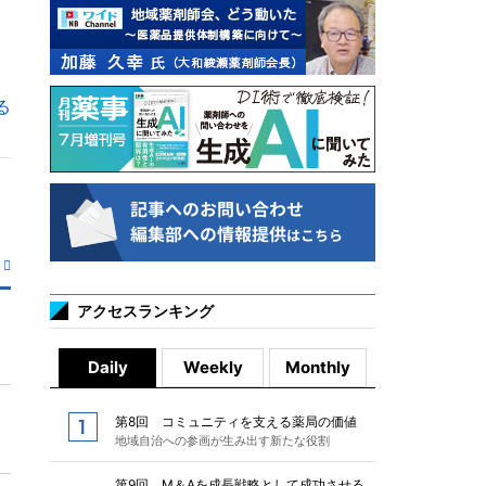
る
アクセスランキング
Daily
Weekly
Monthly
第8回 コミュニティを支える薬局の価値
地域自治への参画が生み出す新たな役割
第9回 M＆Aを成長戦略として成功させる