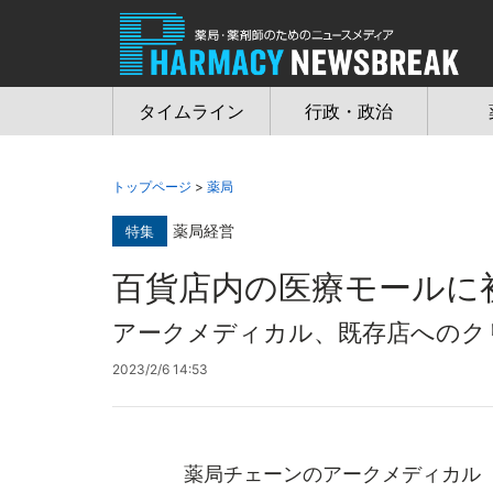
Jump
to
navigation
タイムライン
行政・政治
トップページ
>
薬局
薬局経営
特集
百貨店内の医療モールに
アークメディカル、既存店へのク
2023/2/6 14:53
薬局チェーンのアークメディカル（