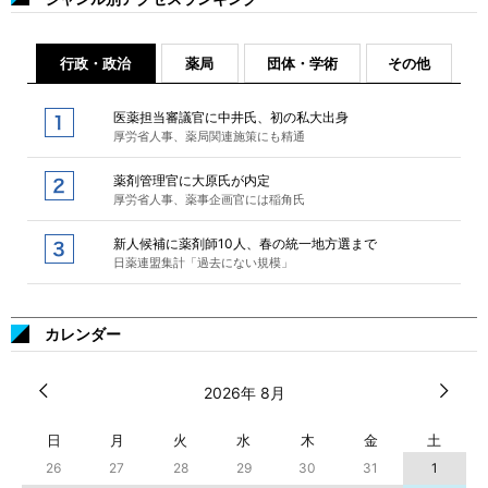
行政・政治
薬局
団体・学術
その他
医薬担当審議官に中井氏、初の私大出身
厚労省人事、薬局関連施策にも精通
薬剤管理官に大原氏が内定
厚労省人事、薬事企画官には稲角氏
新人候補に薬剤師10人、春の統一地方選まで
日薬連盟集計「過去にない規模」
カレンダー
2026年 8月
日
月
火
水
木
金
土
26
27
28
29
30
31
1