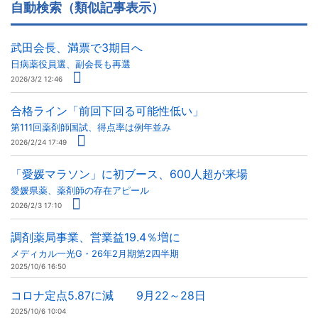
自動検索（類似記事表示）
武田会長、満票で3期目へ
日病薬役員選、副会長も再選
2026/3/2 12:46
合格ライン「前回下回る可能性低い」
第111回薬剤師国試、得点率は例年並み
2026/2/24 17:49
「愛媛マラソン」に初ブース、600人超が来場
愛媛県薬、薬剤師の存在アピール
2026/2/3 17:10
調剤薬局事業、営業益19.4％増に
メディカル一光G・26年2月期第2四半期
2025/10/6 16:50
コロナ定点5.87に減 9月22～28日
2025/10/6 10:04