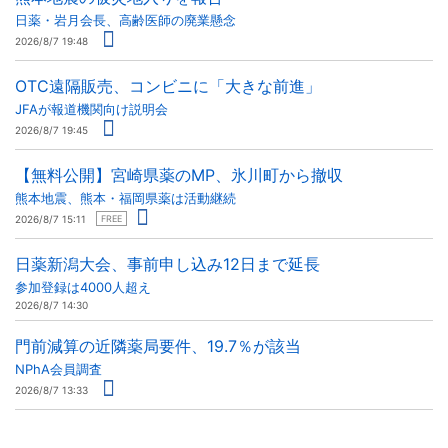
日薬・岩月会長、高齢医師の廃業懸念
2026/8/7 19:48
OTC遠隔販売、コンビニに「大きな前進」
JFAが報道機関向け説明会
2026/8/7 19:45
【無料公開】宮崎県薬のMP、氷川町から撤収
熊本地震、熊本・福岡県薬は活動継続
2026/8/7 15:11
FREE
日薬新潟大会、事前申し込み12日まで延長
参加登録は4000人超え
2026/8/7 14:30
門前減算の近隣薬局要件、19.7％が該当
NPhA会員調査
2026/8/7 13:33