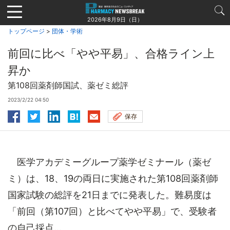
Jump
to
2026年8月9日（日）
navigation
トップページ
>
団体・学術
前回に比べ「やや平易」、合格ライン上
昇か
第108回薬剤師国試、薬ゼミ総評
2023/2/22 04:50
保存
医学アカデミーグループ薬学ゼミナール（薬ゼ
ミ）は、18、19の両日に実施された第108回薬剤師
国家試験の総評を21日までに発表した。難易度は
「前回（第107回）と比べてやや平易」で、受験者
の自己採点...