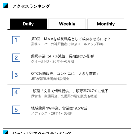
アクセスランキング
Daily
Weekly
Monthly
第9回 M＆Aを成長戦略として成功させるには？
業務スーパーの神戸物産に学ぶロールアップ戦略
薬局事業は4.7％減益、長期処方が影響
クオールHD・26年4〜6月期
OTC遠隔販売、コンビニに「大きな前進」
JFAが報道機関向け説明会
1類薬「文書で情報提供」、順守率76.7％に低下
厚労省・実態調査、乱用薬の適切販売も微減
地域薬局NW事業、営業益19.5％減
メディシス・26年4～6月期
ジャンル別アクセスランキング