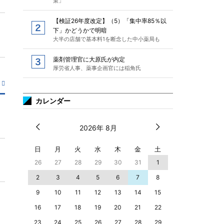
策」
【検証26年度改定】（5）「集中率85％以
下」かどうかで明暗
大半の店舗で基本料1を断念した中小薬局も
薬剤管理官に大原氏が内定
厚労省人事、薬事企画官には稲角氏
カレンダー
2026年 8月
日
月
火
水
木
金
土
26
27
28
29
30
31
1
2
3
4
5
6
7
8
9
10
11
12
13
14
15
16
17
18
19
20
21
22
23
24
25
26
27
28
29