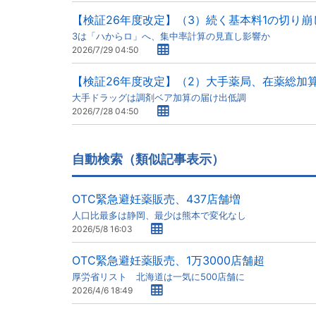
【検証26年度改定】（3）続く基本料1の切り崩
3は「ハからロ」へ、集中率計算の見直し影響か
2026/7/29 04:50
【検証26年度改定】（2）大手薬局、在薬総加
大手ドラッグは調剤ベア加算の届け出低調
2026/7/28 04:50
自動検索（類似記事表示）
OTC緊急避妊薬販売、437店舗増
人口比最多は静岡、最少は熊本で変化なし
2026/5/8 16:03
OTC緊急避妊薬販売、1万3000店舗超
厚労省リスト 北海道は一気に500店舗に
2026/4/6 18:49