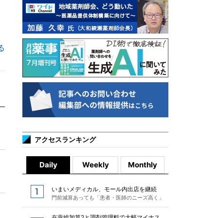
る
アクセスランキング
Daily
Weekly
Monthly
いまいメディカル、モール内出店を継続
門前減算あっても「患者・医師のニーズ高く」
在薬総加算2と調剤管理料で大幅マイナス