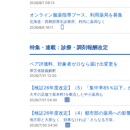
2026/8/7 09:13
オンライン服薬指導ブース、利用薬局を募集
北海道・西興部厚生診療所、村内に薬局なく
2026/8/6 18:11
特集・連載：診療・調剤報酬改定
ベア評価料、対象者ゼロなら届け出変更を
厚労省疑義解釈
2026/7/31 12:30
【検証26年度改定】（5）「集中率85％以下」
大半の店舗で基本料1を断念した中小薬局も
2026/7/31 04:50
【検証26年度改定】（4）都市部の薬局への影
地方部と大差なく、効果なければ「さらなる方策」
2026/7/30 04:50