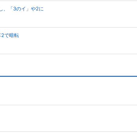
し、「3のイ」や2に
算2で暗転