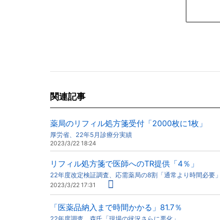
関連記事
薬局のリフィル処方箋受付「2000枚に1枚」
厚労省、22年5月診療分実績
2023/3/22 18:24
リフィル処方箋で医師へのTR提供「4％」
22年度改定検証調査、応需薬局の8割「通常より時間必要
2023/3/22 17:31
「医薬品納入まで時間かかる」81.7％
22年度調査、森氏「現場の状況さらに悪化」