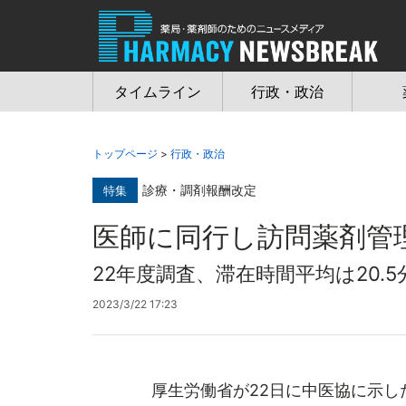
Jump
to
navigation
タイムライン
行政・政治
トップページ
>
行政・政治
診療・調剤報酬改定
特集
医師に同行し訪問薬剤管
22年度調査、滞在時間平均は20.5
2023/3/22 17:23
厚生労働省が22日に中医協に示した