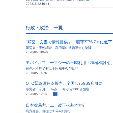
2023/3/22 16:41
行政・政治
一覧
1類薬「文書で情報提供」、順守率76.7％に低下
厚労省・実態調査、乱用薬の適切販売も微減
2026/8/7 20:46
モバイルファーマシーの平時利用「積極検討を
難色示す厚労省に全国知事会が意見
2026/8/7 15:56
OTC緊急避妊薬販売、全国1万5969店舗に
厚労省・今月3日時点、6月から1381店舗増
2026/8/7 12:16
日本薬局方、二十改正へ基本方針
局方部会、目標は31年4月施行