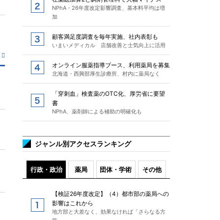
NPhA・26年度改定影響調査、基本料平均は増
加
顧客満足度調査を毎年実施、社内表彰も
いまいメディカル 店舗改善と士気向上に活用
オンライン服薬指導ブース、利用薬局を募集
北海道・西興部厚生診療所、村内に薬局なく
「穿刺血」検査薬のOTC化、厚労省に要望
書
NPhA、薬剤師による補助の明確化も
ジャンル別アクセスランキング
行政・政治
薬局
団体・学術
その他
【検証26年度改定】（4）都市部の薬局への
影響はこれから
地方部と大差なく、効果なければ「さらなる方