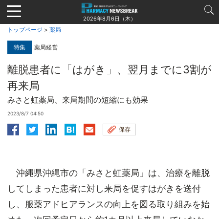
Jump
to
2026年8月6日（木）
navigation
トップページ
>
薬局
特集
薬局経営
離脱患者に「はがき」、翌月までに3割が
再来局
みさと虹薬局、来局期間の短縮にも効果
2023/8/7 04:50
保存
沖縄県沖縄市の「みさと虹薬局」は、治療を離脱
してしまった患者に対し来局を促すはがきを送付
し、服薬アドヒアランスの向上を図る取り組みを始