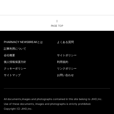
PAGE TOP
PHARMACY NEWSBREAKとは
よくある質問
記事利用について
会社概要
サイトポリシー
個人情報保護方針
利用規約
クッキーポリシー
リンクポリシー
サイトマップ
お問い合わせ
All documents,images and photographs contained in this site belong to JIHO,Inc.
Use of these documents, images and photographs is strictly prohibited.
Copyright (C) JIHO,Inc.