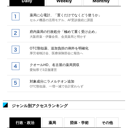
Daily
Weekly
Monthly
薬局に心電計、「置くだけでなくどう使うか」
セルメ機器の活用モデル、AF受診接続に課題
府内薬局の行政処分「極めて重く受け止め」
大阪府薬・伊藤会長、会員薬局と明かす
OTC類似薬、追加負担の例外を明確化
厚労省検討会、医療保険部会に報告へ
クオールHD、名古屋の薬局買収
愛知県で3店舗運営
対象成分にラメルテオン追加
OTC類似薬、一増一減で合計変わらず
ジャンル別アクセスランキング
行政・政治
薬局
団体・学術
その他