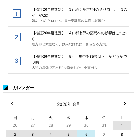
【検証26年度改定】（3）続く基本料1の切り崩し、「3の
イ」や2に
3は「ハからロ」へ、集中率計算の見直し影響か
【検証26年度改定】（4）都市部の薬局への影響はこれか
ら
地方部と大差なく、効果なければ「さらなる方策」
【検証26年度改定】（5）「集中率85％以下」かどうかで
明暗
大半の店舗で基本料1を断念した中小薬局も
カレンダー
2026年 8月
日
月
火
水
木
金
土
26
27
28
29
30
31
1
2
3
4
5
6
7
8