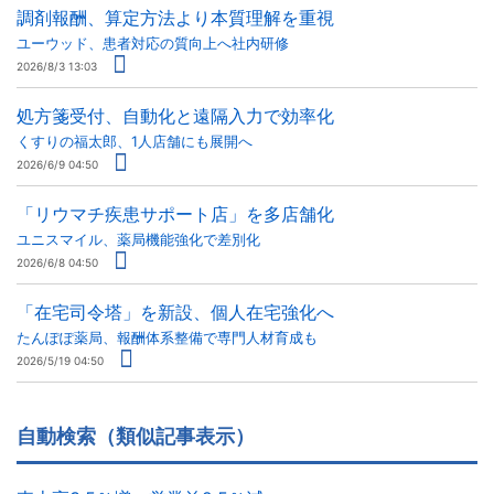
調剤報酬、算定方法より本質理解を重視
ユーウッド、患者対応の質向上へ社内研修
2026/8/3 13:03
処方箋受付、自動化と遠隔入力で効率化
くすりの福太郎、1人店舗にも展開へ
2026/6/9 04:50
「リウマチ疾患サポート店」を多店舗化
ユニスマイル、薬局機能強化で差別化
2026/6/8 04:50
「在宅司令塔」を新設、個人在宅強化へ
たんぽぽ薬局、報酬体系整備で専門人材育成も
2026/5/19 04:50
自動検索（類似記事表示）