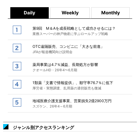
Daily
Weekly
Monthly
第9回 M＆Aを成長戦略として成功させるには？
業務スーパーの神戸物産に学ぶロールアップ戦略
OTC遠隔販売、コンビニに「大きな前進」
JFAが報道機関向け説明会
薬局事業は4.7％減益、長期処方が影響
クオールHD・26年4〜6月期
1類薬「文書で情報提供」、順守率76.7％に低下
厚労省・実態調査、乱用薬の適切販売も微減
地域医療介護支援事業、営業損失2億2900万円
スズケン、26年4～6月期
ジャンル別アクセスランキング