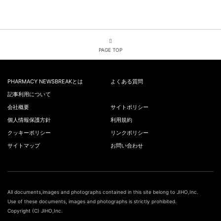
PAGE TOP
PHARMACY NEWSBREAKとは
よくある質問
記事利用について
会社概要
サイトポリシー
個人情報保護方針
利用規約
クッキーポリシー
リンクポリシー
サイトマップ
お問い合わせ
All documents,images and photographs contained in this site belong to JIHO,Inc.
Use of these documents, images and photographs is strictly prohibited.
Copyright (C) JIHO,Inc.