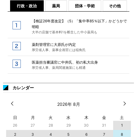
行政・政治
薬局
団体・学術
その他
【検証26年度改定】（5）「集中率85％以下」かどうかで
明暗
大半の店舗で基本料1を断念した中小薬局も
薬剤管理官に大原氏が内定
厚労省人事、薬事企画官には稲角氏
医薬担当審議官に中井氏、初の私大出身
厚労省人事、薬局関連施策にも精通
カレンダー
2026年 8月
日
月
火
水
木
金
土
26
27
28
29
30
31
1
2
3
4
5
6
7
8