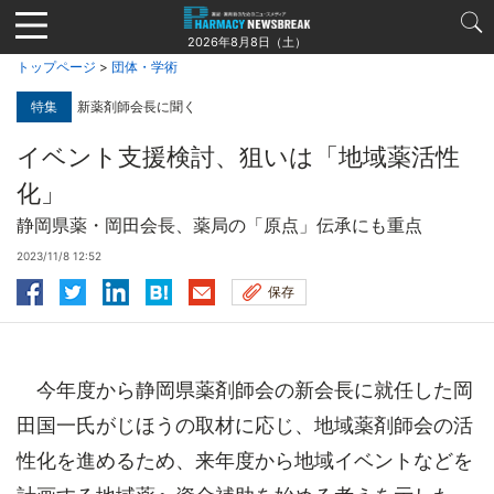
Jump
to
2026年8月8日（土）
navigation
トップページ
>
団体・学術
特集
新薬剤師会長に聞く
イベント支援検討、狙いは「地域薬活性
化」
静岡県薬・岡田会長、薬局の「原点」伝承にも重点
2023/11/8 12:52
保存
今年度から静岡県薬剤師会の新会長に就任した岡
田国一氏がじほうの取材に応じ、地域薬剤師会の活
性化を進めるため、来年度から地域イベントなどを