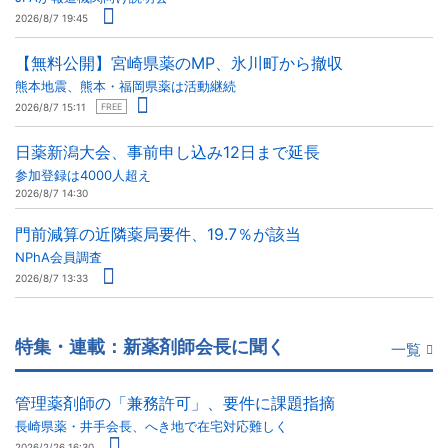
2026/8/7 19:45
【無料公開】宮崎県薬のMP、氷川町から撤収
熊本地震、熊本・福岡県薬は活動継続
2026/8/7 15:11
FREE
日薬新潟大会、事前申し込み12日まで延長
参加登録は4000人超え
2026/8/7 14:30
門前減算の近隣薬局要件、19.7％が該当
NPhA会員調査
2026/8/7 13:33
特集・連載：新薬剤師会長に聞く
一覧
管理薬剤師の「兼務許可」、要件に課題指摘
長崎県薬・井手会長、へき地で在宅対応難しく
2026/2/26 16:30