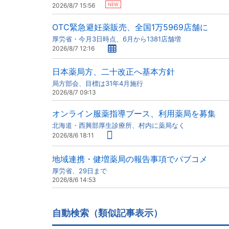
NEW
2026/8/7 15:56
OTC緊急避妊薬販売、全国1万5969店舗に
厚労省・今月3日時点、6月から1381店舗増
2026/8/7 12:16
日本薬局方、二十改正へ基本方針
局方部会、目標は31年4月施行
2026/8/7 09:13
オンライン服薬指導ブース、利用薬局を募集
北海道・西興部厚生診療所、村内に薬局なく
2026/8/6 18:11
地域連携・健増薬局の報告事項でパブコメ
厚労省、29日まで
2026/8/6 14:53
自動検索（類似記事表示）