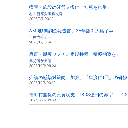
病院・施設の経営支援に「知恵を結集」
村山新厚労事務次官
2026/8/5 09:18
AMR動向調査報告書、25年版を大筋了承
年度内公表へ
2025/12/5 09:02
麻疹・風疹ワクチン定期接種「積極勧奨を」
厚労省が要請
2025/10/9 09:03
介護の感染対策向上加算、「年度に1回」の研修
2025/10/8 09:12
市町村国保の実質収支、1803億円の赤字 2
2025/8/26 08:33