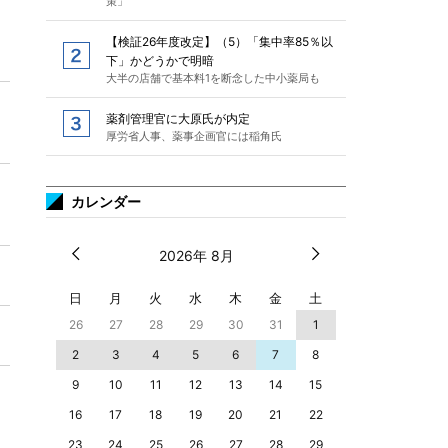
策」
【検証26年度改定】（5）「集中率85％以
下」かどうかで明暗
大半の店舗で基本料1を断念した中小薬局も
薬剤管理官に大原氏が内定
厚労省人事、薬事企画官には稲角氏
カレンダー
2026年 8月
日
月
火
水
木
金
土
26
27
28
29
30
31
1
2
3
4
5
6
7
8
9
10
11
12
13
14
15
16
17
18
19
20
21
22
23
24
25
26
27
28
29