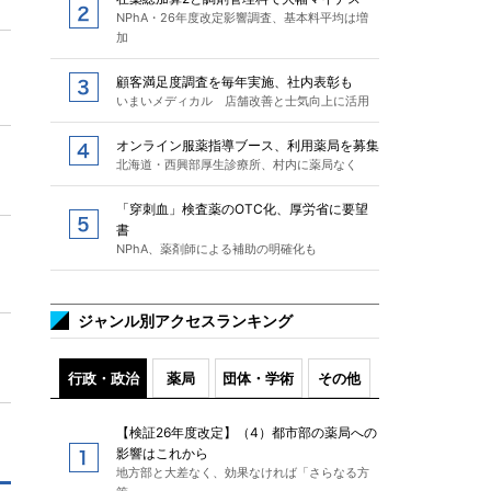
NPhA・26年度改定影響調査、基本料平均は増
加
顧客満足度調査を毎年実施、社内表彰も
いまいメディカル 店舗改善と士気向上に活用
オンライン服薬指導ブース、利用薬局を募集
北海道・西興部厚生診療所、村内に薬局なく
「穿刺血」検査薬のOTC化、厚労省に要望
書
NPhA、薬剤師による補助の明確化も
ジャンル別アクセスランキング
行政・政治
薬局
団体・学術
その他
【検証26年度改定】（4）都市部の薬局への
影響はこれから
地方部と大差なく、効果なければ「さらなる方