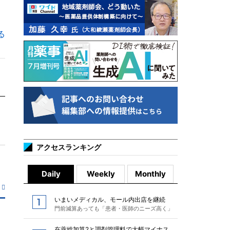
る
アクセスランキング
Daily
Weekly
Monthly
いまいメディカル、モール内出店を継続
門前減算あっても「患者・医師のニーズ高く」
在薬総加算2と調剤管理料で大幅マイナス