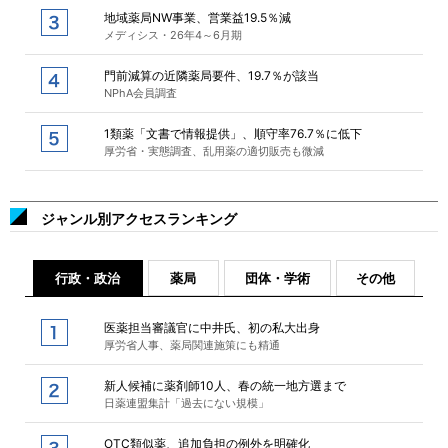
地域薬局NW事業、営業益19.5％減
メディシス・26年4～6月期
門前減算の近隣薬局要件、19.7％が該当
NPhA会員調査
1類薬「文書で情報提供」、順守率76.7％に低下
厚労省・実態調査、乱用薬の適切販売も微減
ジャンル別アクセスランキング
行政・政治
薬局
団体・学術
その他
医薬担当審議官に中井氏、初の私大出身
厚労省人事、薬局関連施策にも精通
新人候補に薬剤師10人、春の統一地方選まで
日薬連盟集計「過去にない規模」
OTC類似薬、追加負担の例外を明確化