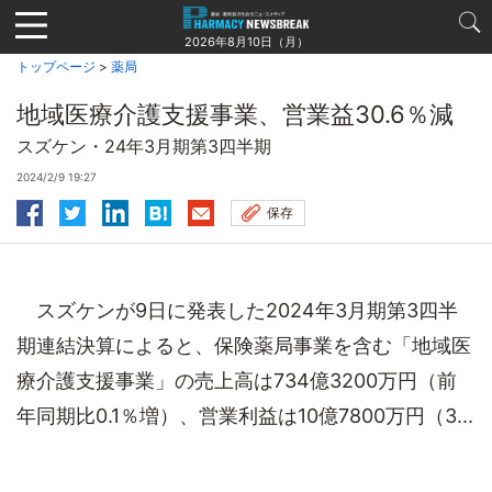
Jump
to
2026年8月10日（月）
navigation
トップページ
>
薬局
地域医療介護支援事業、営業益30.6％減
スズケン・24年3月期第3四半期
2024/2/9 19:27
保存
スズケンが9日に発表した2024年3月期第3四半
期連結決算によると、保険薬局事業を含む「地域医
療介護支援事業」の売上高は734億3200万円（前
年同期比0.1％増）、営業利益は10億7800万円（3...