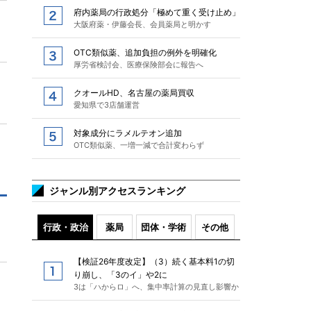
府内薬局の行政処分「極めて重く受け止め」
大阪府薬・伊藤会長、会員薬局と明かす
OTC類似薬、追加負担の例外を明確化
厚労省検討会、医療保険部会に報告へ
クオールHD、名古屋の薬局買収
愛知県で3店舗運営
対象成分にラメルテオン追加
OTC類似薬、一増一減で合計変わらず
ジャンル別アクセスランキング
行政・政治
薬局
団体・学術
その他
【検証26年度改定】（3）続く基本料1の切
り崩し、「3のイ」や2に
3は「ハからロ」へ、集中率計算の見直し影響か