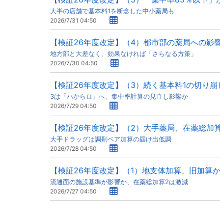
大半の店舗で基本料1を断念した中小薬局も
2026/7/31 04:50
【検証26年度改定】（4）都市部の薬局への影
地方部と大差なく、効果なければ「さらなる方策」
2026/7/30 04:50
【検証26年度改定】（3）続く基本料1の切り崩
3は「ハからロ」へ、集中率計算の見直し影響か
2026/7/29 04:50
【検証26年度改定】（2）大手薬局、在薬総加
大手ドラッグは調剤ベア加算の届け出低調
2026/7/28 04:50
【検証26年度改定】（1）地支体加算、旧加算
流通面の施設基準が影響か、在薬総加算2は激減
2026/7/27 04:50