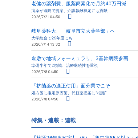
老健の薬剤費、服薬簡素化で月約40万円減
病薬が遠隔で提案、介護報酬算定にも貢献
2026/7/21 04:50
岐阜薬科大、「岐阜市立大薬学部」へ
大学統合で29年度にも
2026/7/14 13:32
倉敷で地域フォーミュラリ、3基幹病院参画
準備半年で2領域、治療継続性を重視
2026/7/8 04:50
「抗菌薬の適正使用」面分業でこそ
処方箋に推定原因菌、代替薬提案に“根拠”
2026/7/8 04:50
特集・連載：連載
【検証26年度改定】（5）「集中率85％以下」