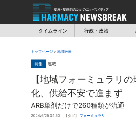
Jump
to
navigation
タイムライン
行政・政治
トップページ
>
地域医療
連載
特集
【地域フォーミュラリの
化、供給不安で進まず
ARB単剤だけで260種類が流通
2024/6/25 04:50
【タグ】
フォーミュラリ