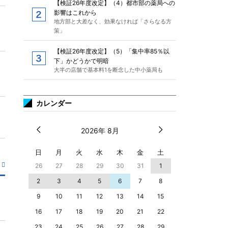
【検証26年度改定】（4）都市部の薬局への
影響はこれから
地方部と大差なく、効果なければ「さらなる方
策」
【検証26年度改定】（5）「集中率85％以
下」かどうかで明暗
大半の店舗で基本料1を断念した中小薬局も
カレンダー
2026年 8月
日
月
火
水
木
金
土
26
27
28
29
30
31
1
2
3
4
5
6
7
8
9
10
11
12
13
14
15
16
17
18
19
20
21
22
23
24
25
26
27
28
29