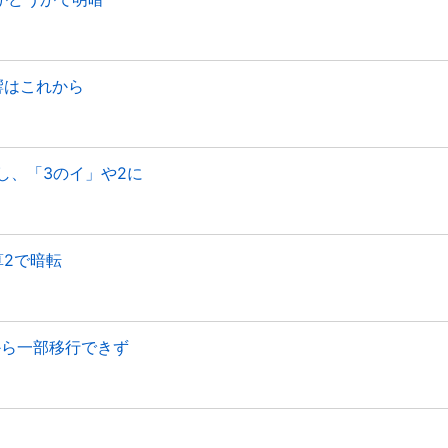
響はこれから
し、「3のイ」や2に
算2で暗転
から一部移行できず