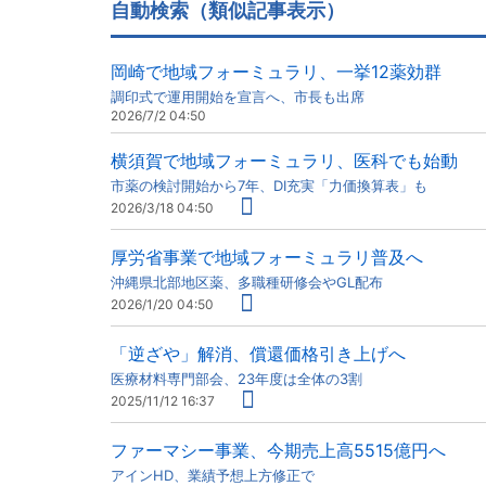
自動検索（類似記事表示）
岡崎で地域フォーミュラリ、一挙12薬効群
調印式で運用開始を宣言へ、市長も出席
2026/7/2 04:50
横須賀で地域フォーミュラリ、医科でも始動
市薬の検討開始から7年、DI充実「力価換算表」も
2026/3/18 04:50
厚労省事業で地域フォーミュラリ普及へ
沖縄県北部地区薬、多職種研修会やGL配布
2026/1/20 04:50
「逆ざや」解消、償還価格引き上げへ
医療材料専門部会、23年度は全体の3割
2025/11/12 16:37
ファーマシー事業、今期売上高5515億円へ
アインHD、業績予想上方修正で