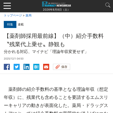
Jump
to
2026年8月8日（土）
navigation
トップページ
>
薬局
特集
連載
【薬剤師採用最前線】（中）紹介手数料
〝残業代上乗せ〟静観も
分かれる対応、マイナビ「理論年収変更せず」
2025/12/1 04:50
保存
薬剤師の紹介手数料の基準となる理論年収（想定
年収）に、残業代も含めることを要請するエムスリ
ーキャリアの動きが表面化した。薬局・ドラッグス