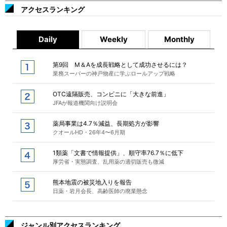
アクセスランキング
Daily
Weekly
Monthly
第9回 M＆Aを成長戦略として成功させるには？
業務スーパーの神戸物産に学ぶロールアップ戦略
OTC遠隔販売、コンビニに「大きな前進」
JFAが報道機関向け説明会
薬局事業は4.7％減益、長期処方が影響
クオールHD・26年4〜6月期
1類薬「文書で情報提供」、順守率76.7％に低下
厚労省・実態調査、乱用薬の適切販売も微減
熊本地震の被災地入りを報告
日薬・岩月会長、高齢医師の廃業懸念
ジャンル別アクセスランキング