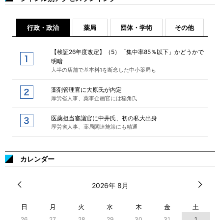
行政・政治
薬局
団体・学術
その他
【検証26年度改定】（5）「集中率85％以下」かどうかで
明暗
大半の店舗で基本料1を断念した中小薬局も
薬剤管理官に大原氏が内定
厚労省人事、薬事企画官には稲角氏
医薬担当審議官に中井氏、初の私大出身
厚労省人事、薬局関連施策にも精通
カレンダー
2026年 8月
日
月
火
水
木
金
土
26
27
28
29
30
31
1