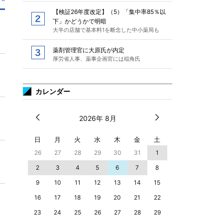
【検証26年度改定】（5）「集中率85％以
下」かどうかで明暗
大半の店舗で基本料1を断念した中小薬局も
薬剤管理官に大原氏が内定
厚労省人事、薬事企画官には稲角氏
カレンダー
2026年 8月
日
月
火
水
木
金
土
26
27
28
29
30
31
1
2
3
4
5
6
7
8
9
10
11
12
13
14
15
16
17
18
19
20
21
22
23
24
25
26
27
28
29