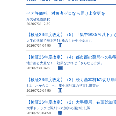
ベア評価料、対象者ゼロなら届け出変更を
厚労省疑義解釈
2026/7/31 12:30
【検証26年度改定】（5）「集中率85％以下」
大半の店舗で基本料1を断念した中小薬局も
2026/7/31 04:50
【検証26年度改定】（4）都市部の薬局への影
地方部と大差なく、効果なければ「さらなる方策」
2026/7/30 04:50
【検証26年度改定】（3）続く基本料1の切り崩
3は「ハからロ」へ、集中率計算の見直し影響か
2026/7/29 04:50
【検証26年度改定】（2）大手薬局、在薬総加
大手ドラッグは調剤ベア加算の届け出低調
2026/7/28 04:50