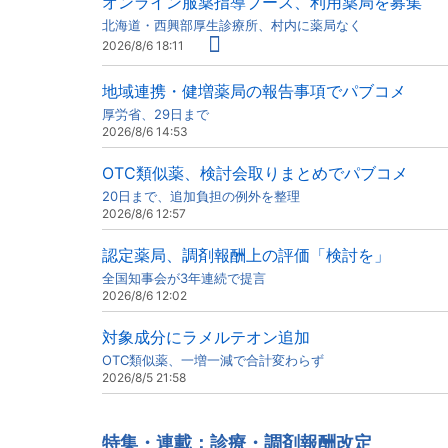
オンライン服薬指導ブース、利用薬局を募集
北海道・西興部厚生診療所、村内に薬局なく
2026/8/6 18:11
地域連携・健増薬局の報告事項でパブコメ
厚労省、29日まで
2026/8/6 14:53
OTC類似薬、検討会取りまとめでパブコメ
20日まで、追加負担の例外を整理
2026/8/6 12:57
認定薬局、調剤報酬上の評価「検討を」
全国知事会が3年連続で提言
2026/8/6 12:02
対象成分にラメルテオン追加
OTC類似薬、一増一減で合計変わらず
2026/8/5 21:58
特集・連載：診療・調剤報酬改定