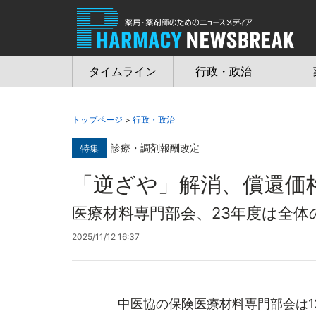
Jump
to
navigation
タイムライン
行政・政治
トップページ
>
行政・政治
診療・調剤報酬改定
特集
「逆ざや」解消、償還価
医療材料専門部会、23年度は全体
2025/11/12 16:37
中医協の保険医療材料専門部会は1