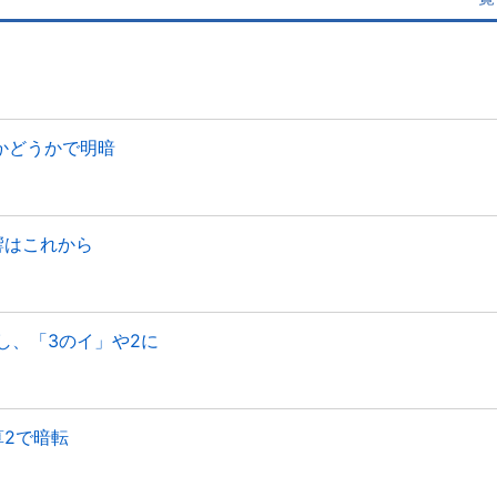
かどうかで明暗
響はこれから
し、「3のイ」や2に
算2で暗転