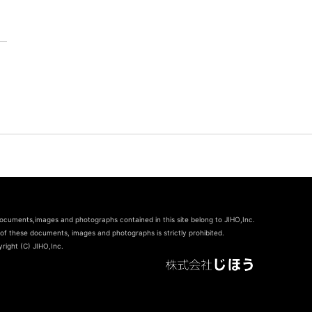
documents,images and photographs contained in this site belong to JIHO,Inc.
of these documents, images and photographs is strictly prohibited.
right (C) JIHO,Inc.