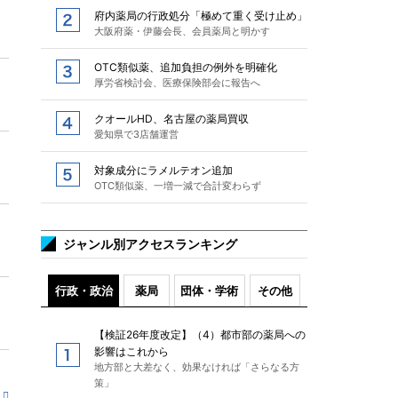
府内薬局の行政処分「極めて重く受け止め」
大阪府薬・伊藤会長、会員薬局と明かす
OTC類似薬、追加負担の例外を明確化
厚労省検討会、医療保険部会に報告へ
クオールHD、名古屋の薬局買収
愛知県で3店舗運営
対象成分にラメルテオン追加
OTC類似薬、一増一減で合計変わらず
ジャンル別アクセスランキング
行政・政治
薬局
団体・学術
その他
【検証26年度改定】（4）都市部の薬局への
影響はこれから
地方部と大差なく、効果なければ「さらなる方
策」