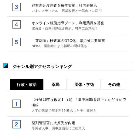
顧客満足度調査を毎年実施、社内表彰も
いまいメディカル 店舗改善と士気向上に活用
オンライン服薬指導ブース、利用薬局を募集
北海道・西興部厚生診療所、村内に薬局なく
「穿刺血」検査薬のOTC化、厚労省に要望書
NPhA、薬剤師による補助の明確化も
ジャンル別アクセスランキング
行政・政治
薬局
団体・学術
その他
【検証26年度改定】（5）「集中率85％以下」かどうかで
明暗
大半の店舗で基本料1を断念した中小薬局も
薬剤管理官に大原氏が内定
厚労省人事、薬事企画官には稲角氏