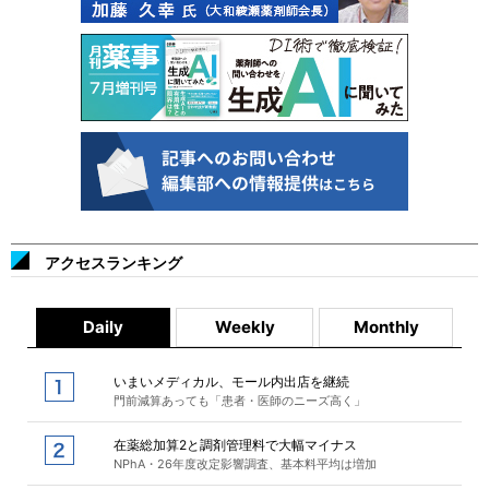
アクセスランキング
Daily
Weekly
Monthly
いまいメディカル、モール内出店を継続
門前減算あっても「患者・医師のニーズ高く」
在薬総加算2と調剤管理料で大幅マイナス
NPhA・26年度改定影響調査、基本料平均は増加