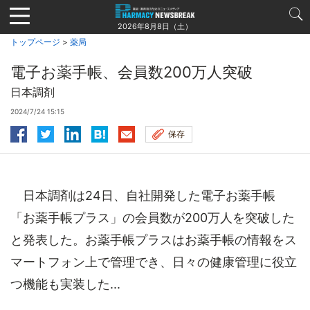
Jump
to
2026年8月8日（土）
navigation
トップページ
>
薬局
電子お薬手帳、会員数200万人突破
日本調剤
2024/7/24 15:15
保存
日本調剤は24日、自社開発した電子お薬手帳
「お薬手帳プラス」の会員数が200万人を突破した
と発表した。お薬手帳プラスはお薬手帳の情報をス
マートフォン上で管理でき、日々の健康管理に役立
つ機能も実装した...