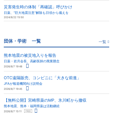
災害発生時の体制「再確認」呼びかけ
日薬、“巨大地震注意”解除も日頃から備えを
2024/8/22 15:50
団体・学術
一覧
一覧
熊本地震の被災地入りを報告
日薬・岩月会長、高齢医師の廃業懸念
2026/8/7 19:48
OTC遠隔販売、コンビニに「大きな前進」
JFAが報道機関向け説明会
2026/8/7 19:45
【無料公開】宮崎県薬のMP、氷川町から撤収
熊本地震、熊本・福岡県薬は活動継続
2026/8/7 15:11
FREE