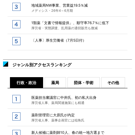
地域薬局NW事業、営業益19.5％減
メディシス・26年4～6月期
1類薬「文書で情報提供」、順守率76.7％に低下
厚労省・実態調査、乱用薬の適切販売も微減
〔人事〕厚生労働省（7月5日付）
ジャンル別アクセスランキング
行政・政治
薬局
団体・学術
その他
医薬担当審議官に中井氏、初の私大出身
厚労省人事、薬局関連施策にも精通
薬剤管理官に大原氏が内定
厚労省人事、薬事企画官には稲角氏
新人候補に薬剤師10人、春の統一地方選まで