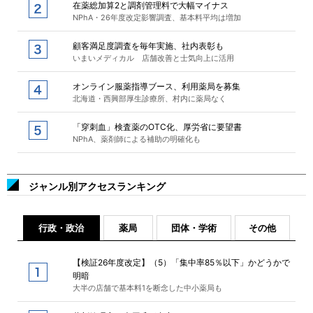
在薬総加算2と調剤管理料で大幅マイナス
NPhA・26年度改定影響調査、基本料平均は増加
顧客満足度調査を毎年実施、社内表彰も
いまいメディカル 店舗改善と士気向上に活用
オンライン服薬指導ブース、利用薬局を募集
北海道・西興部厚生診療所、村内に薬局なく
「穿刺血」検査薬のOTC化、厚労省に要望書
NPhA、薬剤師による補助の明確化も
ジャンル別アクセスランキング
行政・政治
薬局
団体・学術
その他
【検証26年度改定】（5）「集中率85％以下」かどうかで
明暗
大半の店舗で基本料1を断念した中小薬局も