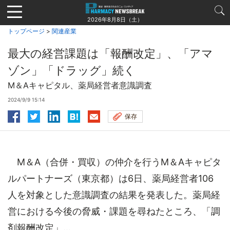
Jump
to
2026年8月8日（土）
navigation
トップページ
>
関連産業
最大の経営課題は「報酬改定」、「アマ
ゾン」「ドラッグ」続く
M＆Aキャピタル、薬局経営者意識調査
2024/9/9 15:14
保存
M＆A（合併・買収）の仲介を行うM＆Aキャピタ
ルパートナーズ（東京都）は6日、薬局経営者106
人を対象とした意識調査の結果を発表した。薬局経
営における今後の脅威・課題を尋ねたところ、「調
剤報酬改定」...