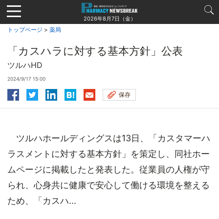
Jump
to
2026年8月7日（金）
navigation
トップページ
>
薬局
「カスハラに対する基本方針」公表
ツルハHD
2024/9/17 15:00
保存
ツルハホールディングスは13日、「カスタマーハ
ラスメントに対する基本方針」を策定し、同社ホー
ムページに掲載したと発表した。従業員の人権が守
られ、心身共に健康で安心して働ける環境を整える
ため、「カスハ...