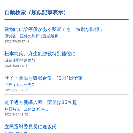
自動検索（類似記事表示）
建物内に診療所がある薬局でも「特別な関係」
厚労省、医科の加算で疑義解釈
2025/10/20 17:48
松本純氏、麻生副総裁特別補佐に
日薬連盟特別参与
2025/10/8 14:15
サイト薬品を吸収合併、12月1日予定
メディカル一光G
2025/9/25 17:57
電子処方箋導入率、薬局は85％超
14日時点、全体は35％に
2025/9/24 18:42
立民選対委員長に逢坂氏