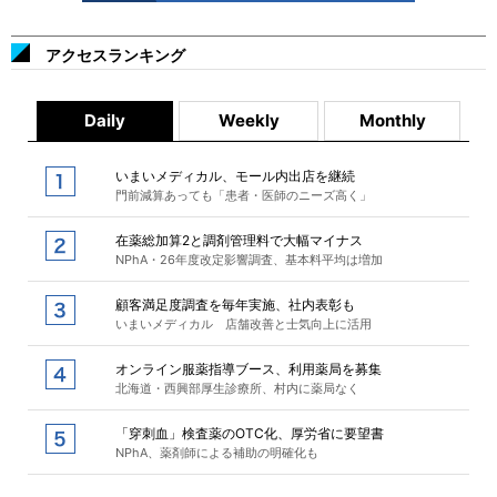
アクセスランキング
Daily
Weekly
Monthly
いまいメディカル、モール内出店を継続
門前減算あっても「患者・医師のニーズ高く」
在薬総加算2と調剤管理料で大幅マイナス
NPhA・26年度改定影響調査、基本料平均は増加
顧客満足度調査を毎年実施、社内表彰も
いまいメディカル 店舗改善と士気向上に活用
オンライン服薬指導ブース、利用薬局を募集
北海道・西興部厚生診療所、村内に薬局なく
「穿刺血」検査薬のOTC化、厚労省に要望書
NPhA、薬剤師による補助の明確化も