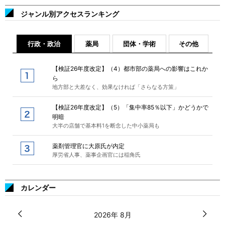
ジャンル別アクセスランキング
行政・政治
薬局
団体・学術
その他
【検証26年度改定】（4）都市部の薬局への影響はこれか
ら
地方部と大差なく、効果なければ「さらなる方策」
【検証26年度改定】（5）「集中率85％以下」かどうかで
明暗
大半の店舗で基本料1を断念した中小薬局も
薬剤管理官に大原氏が内定
厚労省人事、薬事企画官には稲角氏
カレンダー
2026年 8月