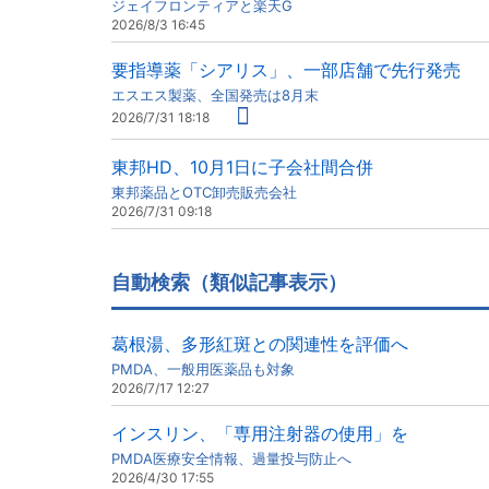
ジェイフロンティアと楽天G
2026/8/3 16:45
要指導薬「シアリス」、一部店舗で先行発売
エスエス製薬、全国発売は8月末
2026/7/31 18:18
東邦HD、10月1日に子会社間合併
東邦薬品とOTC卸売販売会社
2026/7/31 09:18
自動検索（類似記事表示）
葛根湯、多形紅斑との関連性を評価へ
PMDA、一般用医薬品も対象
2026/7/17 12:27
インスリン、「専用注射器の使用」を
PMDA医療安全情報、過量投与防止へ
2026/4/30 17:55