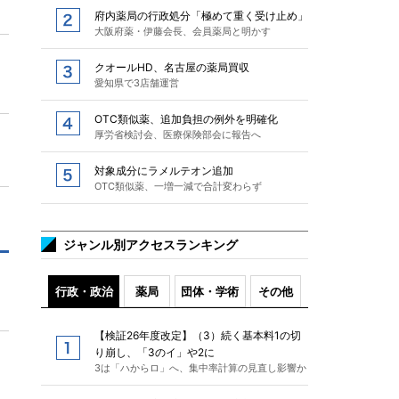
府内薬局の行政処分「極めて重く受け止め」
大阪府薬・伊藤会長、会員薬局と明かす
クオールHD、名古屋の薬局買収
愛知県で3店舗運営
OTC類似薬、追加負担の例外を明確化
厚労省検討会、医療保険部会に報告へ
対象成分にラメルテオン追加
OTC類似薬、一増一減で合計変わらず
ジャンル別アクセスランキング
行政・政治
薬局
団体・学術
その他
【検証26年度改定】（3）続く基本料1の切
り崩し、「3のイ」や2に
3は「ハからロ」へ、集中率計算の見直し影響か