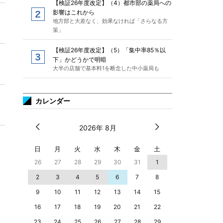
【検証26年度改定】（4）都市部の薬局への
影響はこれから
地方部と大差なく、効果なければ「さらなる方
策」
【検証26年度改定】（5）「集中率85％以
下」かどうかで明暗
大半の店舗で基本料1を断念した中小薬局も
カレンダー
2026年 8月
日
月
火
水
木
金
土
26
27
28
29
30
31
1
2
3
4
5
6
7
8
9
10
11
12
13
14
15
16
17
18
19
20
21
22
23
24
25
26
27
28
29