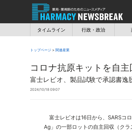
Jump
to
navigation
タイムライン
行政・政治
トップページ
>
関連産業
コロナ抗原キットを自主
富士レビオ、製品試験で承認書逸
2024/10/18 09:07
富士レビオは16日から、SARSコロナ
Ag」の一部ロットの自主回収（クラ