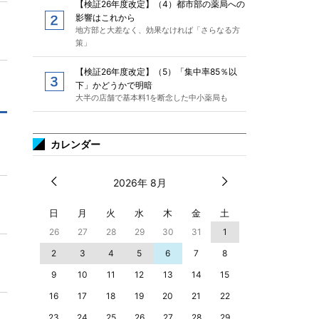
【検証26年度改定】（4）都市部の薬局への
影響はこれから
地方部と大差なく、効果なければ「さらなる方
策」
【検証26年度改定】（5）「集中率85％以
下」かどうかで明暗
大半の店舗で基本料1を断念した中小薬局も
カレンダー
2026年 8月
日
月
火
水
木
金
土
26
27
28
29
30
31
1
2
3
4
5
6
7
8
9
10
11
12
13
14
15
16
17
18
19
20
21
22
23
24
25
26
27
28
29