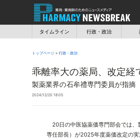
Jump
to
navigation
タイムライン
行政・政治
トップページ
>
行政・政治
乖離率大の薬局、改定経
製薬業界の石牟禮専門委員が指摘
2024/12/20 18:05
20日の中医協薬価専門部会では、
専任部長）が2025年度薬価改定の