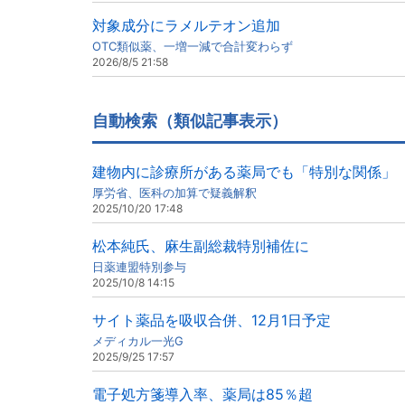
対象成分にラメルテオン追加
OTC類似薬、一増一減で合計変わらず
2026/8/5 21:58
自動検索（類似記事表示）
建物内に診療所がある薬局でも「特別な関係」
厚労省、医科の加算で疑義解釈
2025/10/20 17:48
松本純氏、麻生副総裁特別補佐に
日薬連盟特別参与
2025/10/8 14:15
サイト薬品を吸収合併、12月1日予定
メディカル一光G
2025/9/25 17:57
電子処方箋導入率、薬局は85％超