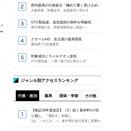
府内薬局の行政処分「極めて重く受け止め」
大阪府薬・伊藤会長、会員薬局と明かす
OTC類似薬、追加負担の例外を明確化
厚労省検討会、医療保険部会に報告へ
クオールHD、名古屋の薬局買収
愛知県で3店舗運営
対象成分にラメルテオン追加
OTC類似薬、一増一減で合計変わらず
ジャンル別アクセスランキング
行政・政治
薬局
団体・学術
その他
【検証26年度改定】（3）続く基本料1の切
り崩し、「3のイ」や2に
3は「ハからロ」へ、集中率計算の見直し影響か