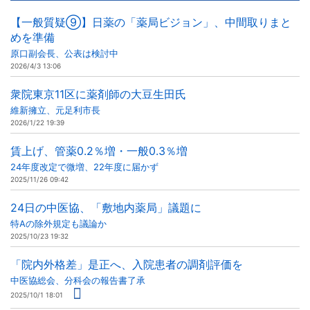
【一般質疑⑨】日薬の「薬局ビジョン」、中間取りまと
めを準備
原口副会長、公表は検討中
2026/4/3 13:06
衆院東京11区に薬剤師の大豆生田氏
維新擁立、元足利市長
2026/1/22 19:39
賃上げ、管薬0.2％増・一般0.3％増
24年度改定で微増、22年度に届かず
2025/11/26 09:42
24日の中医協、「敷地内薬局」議題に
特Aの除外規定も議論か
2025/10/23 19:32
「院内外格差」是正へ、入院患者の調剤評価を
中医協総会、分科会の報告書了承
2025/10/1 18:01