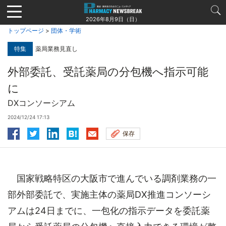
Jump
to
2026年8月9日（日）
navigation
トップページ
>
団体・学術
特集
薬局業務見直し
外部委託、受託薬局の分包機へ指示可能
に
DXコンソーシアム
2024/12/24 17:13
保存
国家戦略特区の大阪市で進んでいる調剤業務の一
部外部委託で、実施主体の薬局DX推進コンソーシ
アムは24日までに、一包化の指示データを委託薬