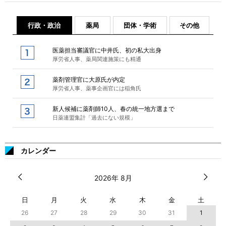
行政・政治
薬局
団体・学術
その他
医薬担当審議官に中井氏、初の私大出身
厚労省人事、薬局関連施策にも精通
薬剤管理官に大原氏が内定
厚労省人事、薬事企画官には稲角氏
新人候補に薬剤師10人、春の統一地方選まで
日薬連盟集計「過去にない規模」
カレンダー
2026年 8月
日
月
火
水
木
金
土
26
27
28
29
30
31
1