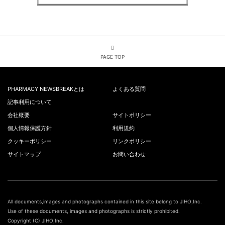
PAGE TOP
PHARMACY NEWSBREAKとは
よくある質問
記事利用について
会社概要
サイトポリシー
個人情報保護方針
利用規約
クッキーポリシー
リンクポリシー
サイトマップ
お問い合わせ
All documents,images and photographs contained in this site belong to JIHO,Inc.
Use of these documents, images and photographs is strictly prohibited.
Copyright (C) JIHO,Inc.