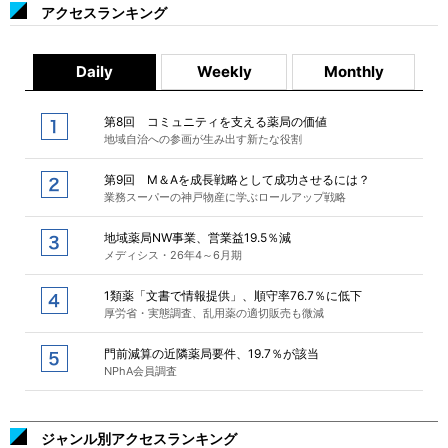
アクセスランキング
Daily
Weekly
Monthly
第8回 コミュニティを支える薬局の価値
地域自治への参画が生み出す新たな役割
第9回 M＆Aを成長戦略として成功させるには？
業務スーパーの神戸物産に学ぶロールアップ戦略
地域薬局NW事業、営業益19.5％減
メディシス・26年4～6月期
1類薬「文書で情報提供」、順守率76.7％に低下
厚労省・実態調査、乱用薬の適切販売も微減
門前減算の近隣薬局要件、19.7％が該当
NPhA会員調査
ジャンル別アクセスランキング