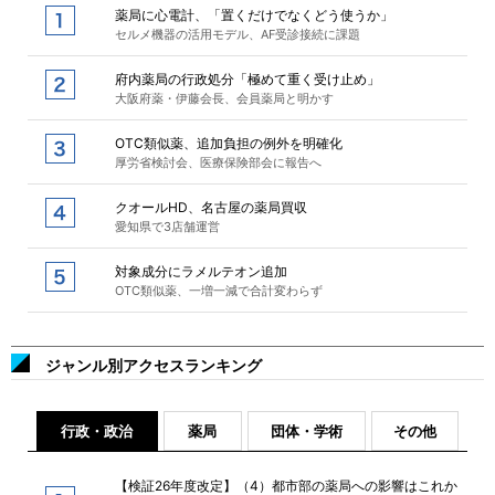
薬局に心電計、「置くだけでなくどう使うか」
セルメ機器の活用モデル、AF受診接続に課題
府内薬局の行政処分「極めて重く受け止め」
大阪府薬・伊藤会長、会員薬局と明かす
OTC類似薬、追加負担の例外を明確化
厚労省検討会、医療保険部会に報告へ
クオールHD、名古屋の薬局買収
愛知県で3店舗運営
対象成分にラメルテオン追加
OTC類似薬、一増一減で合計変わらず
ジャンル別アクセスランキング
行政・政治
薬局
団体・学術
その他
【検証26年度改定】（4）都市部の薬局への影響はこれか