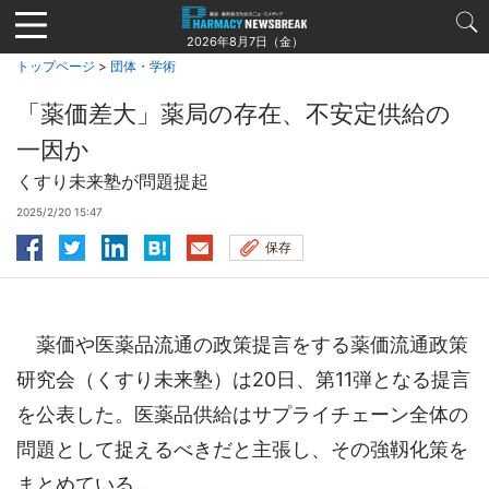
Jump
to
2026年8月7日（金）
navigation
トップページ
>
団体・学術
「薬価差大」薬局の存在、不安定供給の
一因か
くすり未来塾が問題提起
2025/2/20 15:47
保存
薬価や医薬品流通の政策提言をする薬価流通政策
研究会（くすり未来塾）は20日、第11弾となる提言
を公表した。医薬品供給はサプライチェーン全体の
問題として捉えるべきだと主張し、その強靱化策を
まとめている...