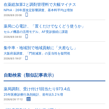
在薬総加算2と調剤管理料で大幅マイナス
NPhA・26年度改定影響調査、基本料平均は増加
2026/8/6 20:08
薬局に心電計、「置くだけでなくどう使うか」
セルメ機器の活用モデル、AF受診接続に課題
2026/8/6 04:50
集中率・地域別で地域貢献に「大差なし」
大阪府薬調査、「門前減算」の妥当性を疑問視
2026/8/5 19:07
自動検索（類似記事表示）
薬局調剤、受け付け1回当たり973.4点
25年医療診療行為別統計、前年比5.2％増
2026/6/26 17:12