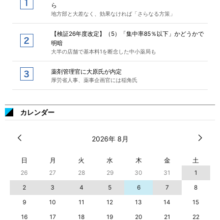
ら
地方部と大差なく、効果なければ「さらなる方策」
【検証26年度改定】（5）「集中率85％以下」かどうかで
明暗
大半の店舗で基本料1を断念した中小薬局も
薬剤管理官に大原氏が内定
厚労省人事、薬事企画官には稲角氏
カレンダー
2026年 8月
日
月
火
水
木
金
土
26
27
28
29
30
31
1
2
3
4
5
6
7
8
9
10
11
12
13
14
15
16
17
18
19
20
21
22