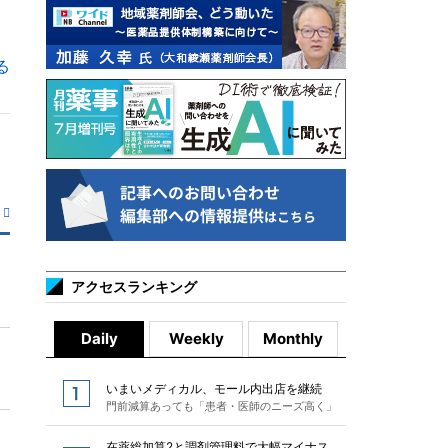
る
アクセスランキング
Daily
Weekly
Monthly
いまいメディカル、モール内出店を継続
門前減算あっても「患者・医師のニーズ高く」
在薬総加算2と調剤管理料で大幅マイナス