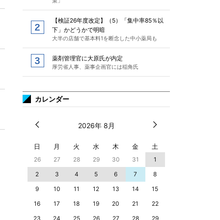
策」
【検証26年度改定】（5）「集中率85％以
下」かどうかで明暗
大半の店舗で基本料1を断念した中小薬局も
薬剤管理官に大原氏が内定
厚労省人事、薬事企画官には稲角氏
カレンダー
2026年 8月
日
月
火
水
木
金
土
26
27
28
29
30
31
1
2
3
4
5
6
7
8
9
10
11
12
13
14
15
16
17
18
19
20
21
22
23
24
25
26
27
28
29