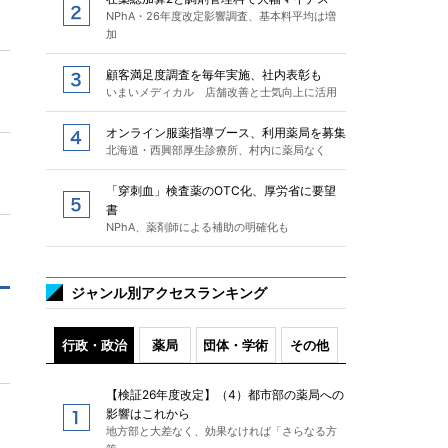
NPhA・26年度改定影響調査、基本料平均は増
加
顧客満足度調査を毎年実施、社内表彰も
いまいメディカル 店舗改善と士気向上に活用
オンライン服薬指導ブース、利用薬局を募集
北海道・西興部厚生診療所、村内に薬局なく
「穿刺血」検査薬のOTC化、厚労省に要望
書
NPhA、薬剤師による補助の明確化も
ジャンル別アクセスランキング
行政・政治
薬局
団体・学術
その他
【検証26年度改定】（4）都市部の薬局への
影響はこれから
地方部と大差なく、効果なければ「さらなる方