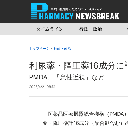
Jump
to
navigation
タイムライン
行政・政治
トップページ
>
行政・政治
利尿薬・降圧薬16成分に
PMDA、「急性近視」など
2025/4/21 08:51
医薬品医療機器総合機構（PMDA）
薬・降圧薬計16成分（配合剤含む）