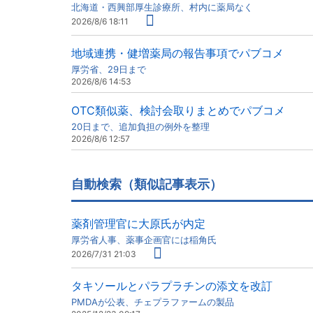
北海道・西興部厚生診療所、村内に薬局なく
2026/8/6 18:11
地域連携・健増薬局の報告事項でパブコメ
厚労省、29日まで
2026/8/6 14:53
OTC類似薬、検討会取りまとめでパブコメ
20日まで、追加負担の例外を整理
2026/8/6 12:57
自動検索（類似記事表示）
薬剤管理官に大原氏が内定
厚労省人事、薬事企画官には稲角氏
2026/7/31 21:03
タキソールとパラプラチンの添文を改訂
PMDAが公表、チェプラファームの製品