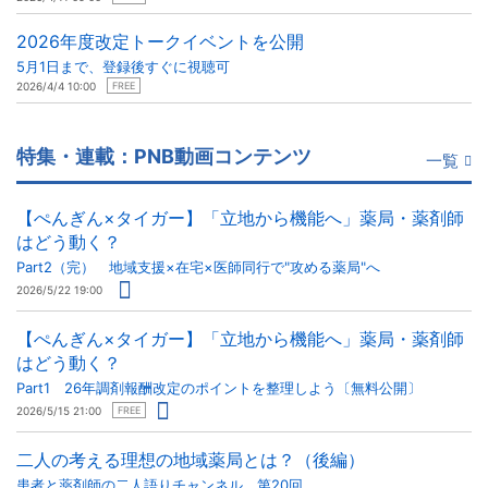
2026年度改定トークイベントを公開
5月1日まで、登録後すぐに視聴可
2026/4/4 10:00
FREE
特集・連載：PNB動画コンテンツ
一覧
【ぺんぎん×タイガー】「立地から機能へ」薬局・薬剤師
はどう動く？
Part2（完） 地域支援×在宅×医師同行で"攻める薬局"へ
2026/5/22 19:00
【ぺんぎん×タイガー】「立地から機能へ」薬局・薬剤師
はどう動く？
Part1 26年調剤報酬改定のポイントを整理しよう〔無料公開〕
2026/5/15 21:00
FREE
二人の考える理想の地域薬局とは？（後編）
患者と薬剤師の二人語りチャンネル 第20回