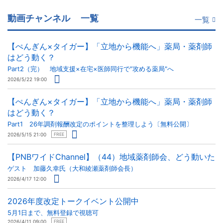
動画チャンネル
一覧
一覧
【ぺんぎん×タイガー】「立地から機能へ」薬局・薬剤師
はどう動く？
Part2（完） 地域支援×在宅×医師同行で"攻める薬局"へ
2026/5/22 19:00
【ぺんぎん×タイガー】「立地から機能へ」薬局・薬剤師
はどう動く？
Part1 26年調剤報酬改定のポイントを整理しよう〔無料公開〕
2026/5/15 21:00
FREE
【PNBワイドChannel】（44）地域薬剤師会、どう動いた
ゲスト 加藤久幸氏（大和綾瀬薬剤師会長）
2026/4/17 12:00
2026年度改定トークイベント公開中
5月1日まで、無料登録で視聴可
2026/4/11 09:00
FREE