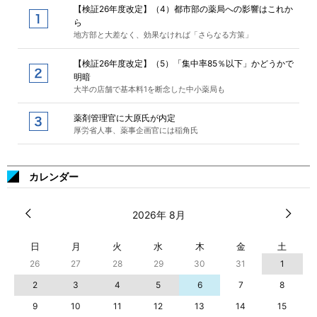
【検証26年度改定】（4）都市部の薬局への影響はこれか
ら
地方部と大差なく、効果なければ「さらなる方策」
【検証26年度改定】（5）「集中率85％以下」かどうかで
明暗
大半の店舗で基本料1を断念した中小薬局も
薬剤管理官に大原氏が内定
厚労省人事、薬事企画官には稲角氏
カレンダー
2026年 8月
日
月
火
水
木
金
土
26
27
28
29
30
31
1
2
3
4
5
6
7
8
9
10
11
12
13
14
15