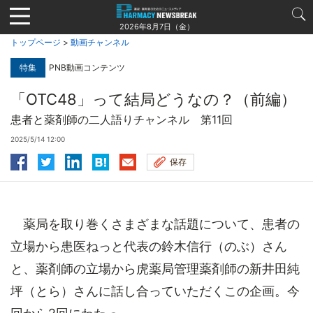
Jump
to
2026年8月7日（金）
navigation
トップページ
>
動画チャンネル
特集
PNB動画コンテンツ
「OTC48」って結局どうなの？（前編）
患者と薬剤師の二人語りチャンネル 第11回
2025/5/14 12:00
保存
薬局を取り巻くさまざまな話題について、患者の
立場から患医ねっと代表の鈴木信行（のぶ）さん
と、薬剤師の立場から虎薬局管理薬剤師の新井田純
坪（とら）さんに話し合っていただくこの企画。今