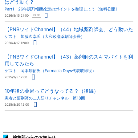
はどう動く？
Part1 26年調剤報酬改定のポイントを整理しよう〔無料公開〕
2026/5/15 21:00
FREE
【PNBワイドChannel】（44）地域薬剤師会、どう動いた
ゲスト 加藤久幸氏（大和綾瀬薬剤師会長）
2026/4/17 12:00
【PNBワイドChannel】（43）薬剤師のスキマバイトを利
用してみたら…
ゲスト 岡本翔佑氏（Farmacia Days代表取締役）
2025/9/5 12:00
10年後の薬局ってどうなってる？（後編）
患者と薬剤師の二人語りチャンネル 第18回
2025/8/20 12:00
編集部からのお知らせ