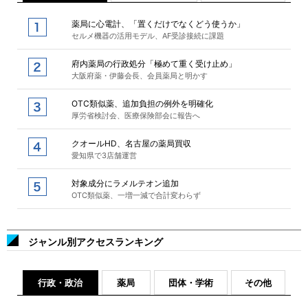
薬局に心電計、「置くだけでなくどう使うか」
セルメ機器の活用モデル、AF受診接続に課題
府内薬局の行政処分「極めて重く受け止め」
大阪府薬・伊藤会長、会員薬局と明かす
OTC類似薬、追加負担の例外を明確化
厚労省検討会、医療保険部会に報告へ
クオールHD、名古屋の薬局買収
愛知県で3店舗運営
対象成分にラメルテオン追加
OTC類似薬、一増一減で合計変わらず
ジャンル別アクセスランキング
行政・政治
薬局
団体・学術
その他