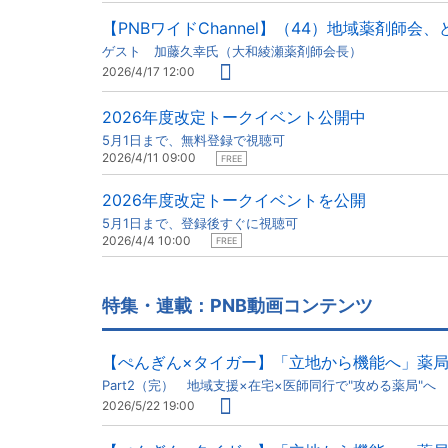
【PNBワイドChannel】（44）地域薬剤師会
ゲスト 加藤久幸氏（大和綾瀬薬剤師会長）
2026/4/17 12:00
2026年度改定トークイベント公開中
5月1日まで、無料登録で視聴可
2026/4/11 09:00
FREE
2026年度改定トークイベントを公開
5月1日まで、登録後すぐに視聴可
2026/4/4 10:00
FREE
特集・連載：PNB動画コンテンツ
【ぺんぎん×タイガー】「立地から機能へ」薬
Part2（完） 地域支援×在宅×医師同行で"攻める薬局"へ
2026/5/22 19:00