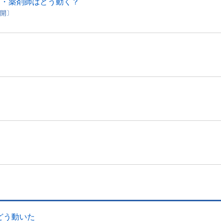
局・薬剤師はどう動く？
公開〕
、どう動いた