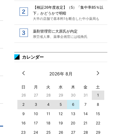
【検証26年度改定】（5）「集中率85％以
下」かどうかで明暗
大半の店舗で基本料1を断念した中小薬局も
薬剤管理官に大原氏が内定
厚労省人事、薬事企画官には稲角氏
カレンダー
2026年 8月
日
月
火
水
木
金
土
26
27
28
29
30
31
1
2
3
4
5
6
7
8
9
10
11
12
13
14
15
16
17
18
19
20
21
22
23
24
25
26
27
28
29