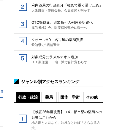
府内薬局の行政処分「極めて重く受け止め」
大阪府薬・伊藤会長、会員薬局と明かす
OTC類似薬、追加負担の例外を明確化
厚労省検討会、医療保険部会に報告へ
クオールHD、名古屋の薬局買収
愛知県で3店舗運営
対象成分にラメルテオン追加
OTC類似薬、一増一減で合計変わらず
ジャンル別アクセスランキング
行政・政治
薬局
団体・学術
その他
【検証26年度改定】（4）都市部の薬局への
影響はこれから
地方部と大差なく、効果なければ「さらなる方
策」